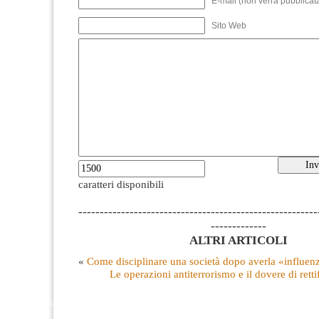
E-mail (non verrà pubblicata
Sito Web
caratteri disponibili
--------------------------------------------------------
-------------
ALTRI ARTICOLI
«
Come disciplinare una società dopo averla «influen
Le operazioni antiterrorismo e il dovere di retti