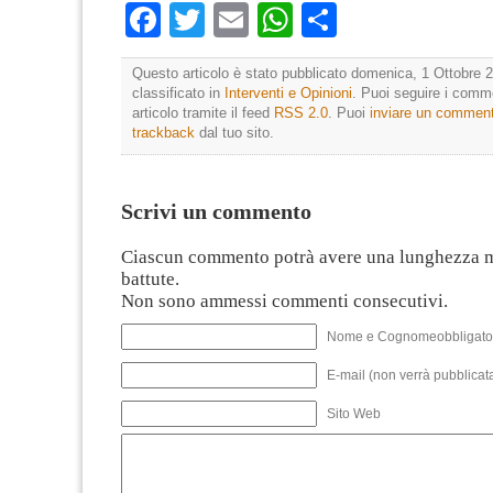
Facebook
Twitter
Email
WhatsApp
Condividi
Questo articolo è stato pubblicato domenica, 1 Ottobre 2
classificato in
Interventi e Opinioni
. Puoi seguire i comm
articolo tramite il feed
RSS 2.0
. Puoi
inviare un commen
trackback
dal tuo sito.
Scrivi un commento
Ciascun commento potrà avere una lunghezza 
battute.
Non sono ammessi commenti consecutivi.
Nome e Cognomeobbligato
E-mail (non verrà pubblicata
Sito Web