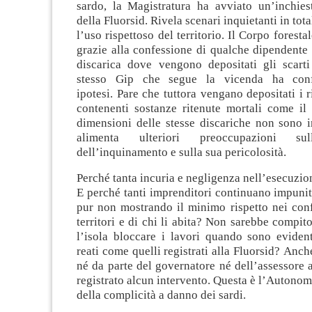
sardo, la Magistratura ha avviato un’inchiest
della Fluorsid. Rivela scenari inquietanti in tot
l’uso rispettoso del territorio. Il Corpo foresta
grazie alla confessione di qualche dipendente
discarica dove vengono depositati gli scarti 
stesso Gip che segue la vicenda ha conf
ipotesi. Pare che tuttora vengano depositati i ri
contenenti sostanze ritenute mortali come il 
dimensioni delle stesse discariche non sono ir
alimenta ulteriori preoccupazioni sul
dell’inquinamento e sulla sua pericolosità.
Perché tanta incuria e negligenza nell’esecuzion
E perché tanti imprenditori continuano impuniti 
pur non mostrando il minimo rispetto nei conf
territori e di chi li abita? Non sarebbe compit
l’isola bloccare i lavori quando sono evident
reati come quelli registrati alla Fluorsid? Anch
né da parte del governatore né dell’assessore al
registrato alcun intervento. Questa è l’Autonomi
della complicità a danno dei sardi.