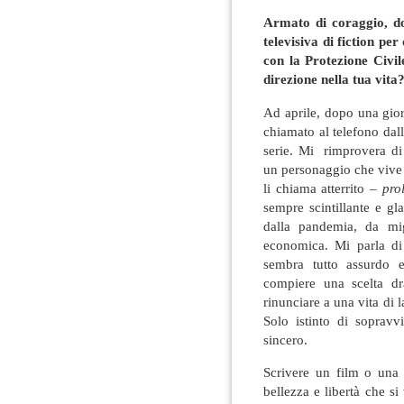
Armato di coraggio, do
televisiva di fiction pe
con la Protezione Civi
direzione nella tua vita
Ad aprile, dopo una gior
chiamato al telefono dall
serie. Mi rimprovera di
un personaggio che vive a
li chiama atterrito –
pro
sempre scintillante e g
dalla pandemia, da mig
economica. Mi parla di
sembra tutto assurdo 
compiere una scelta dra
rinunciare a una vita di 
Solo istinto di sopravv
sincero.
Scrivere un film o una 
bellezza e libertà che si