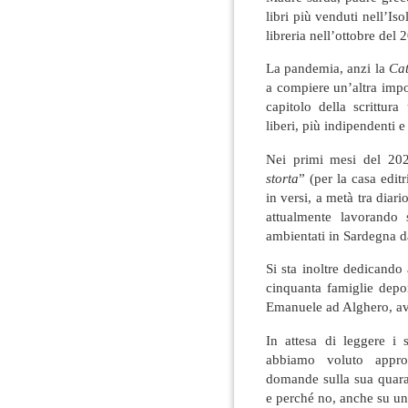
libri più venduti nell’Is
libreria nell’ottobre de
La pandemia, anzi la
Cat
a compiere un’altra impor
capitolo della scrittura
liberi, più indipendenti e
Nei primi mesi del 202
storta
” (per la casa edi
in versi, a metà tra diari
attualmente lavorando s
ambientati in Sardegna da
Si sta inoltre dedicando 
cinquanta famiglie depor
Emanuele ad Alghero, av
In attesa di leggere i
abbiamo voluto appro
domande sulla sua quaran
e perché no, anche su una