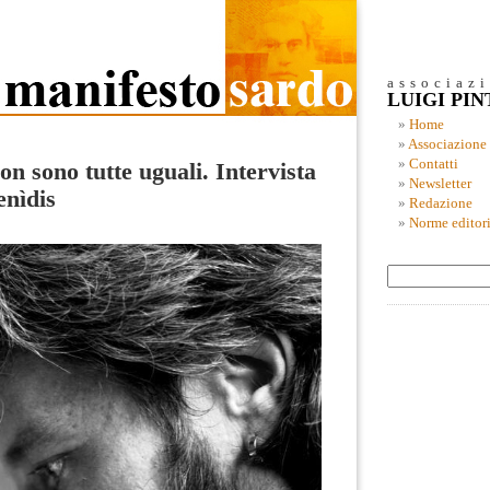
associaz
LUIGI PI
Home
Associazione
Contatti
n sono tutte uguali. Intervista
Newsletter
enìdis
Redazione
Norme editori