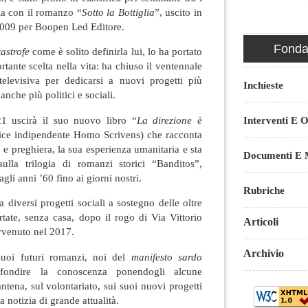
ola con il romanzo “
Sotto la Bottiglia
”, uscito in
l 2009 per Boopen Led Editore.
Fondaz
astrofe
come è solito definirla lui, lo ha portato
tante scelta nella vita: ha chiuso il ventennale
 televisiva per dedicarsi a nuovi progetti più
Inchieste
 anche più politici e sociali.
1 uscirà il suo nuovo libro “
La direzione è
Interventi E O
trice indipendente Homo Scrivens) che racconta
o e preghiera, la sua esperienza umanitaria e sta
Documenti E M
ulla trilogia di romanzi storici “Banditos”,
gli anni ’60 fino ai giorni nostri.
Rubriche
a diversi progetti sociali a sostegno delle oltre
tate, senza casa, dopo il rogo di Via Vittorio
Articoli
venuto nel 2017.
Archivio
 suoi futuri romanzi, noi del
manifesto sardo
fondire la conoscenza ponendogli alcune
tena, sul volontariato, sui suoi nuovi progetti
 notizia di grande attualità.