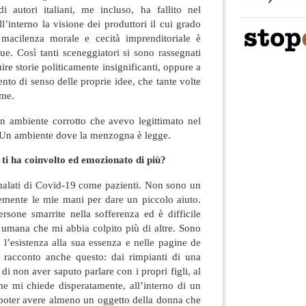
 autori italiani, me incluso, ha fallito nel
ll’interno la visione dei produttori il cui grado
e, macilenza morale e cecità imprenditoriale è
e. Così tanti sceneggiatori si sono rassegnati
ire storie politicamente insignificanti, oppure a
nto di senso delle proprie idee, che tante volte
ime.
n ambiente corrotto che avevo legittimato nel
. Un ambiente dove la menzogna è legge.
e ti ha coinvolto ed emozionato di più?
alati di Covid-19 come pazienti. Non sono un
emente le mie mani per dare un piccolo aiuto.
rsone smarrite nella sofferenza ed è difficile
 umana che mi abbia colpito più di altre. Sono
 l’esistenza alla sua essenza e nelle pagine de
 racconto anche questo: dai rimpianti di una
di non aver saputo parlare con i propri figli, al
 mi chiede disperatamente, all’interno di un
 poter avere almeno un oggetto della donna che