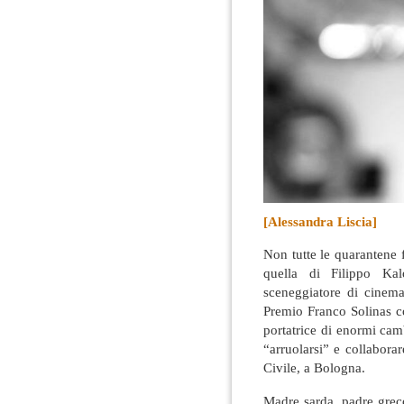
[Alessandra Liscia]
Non tutte le quarantene f
quella di Filippo Kalo
sceneggiatore di cinema
Premio Franco Solinas c
portatrice di enormi camb
“arruolarsi” e collabora
Civile, a Bologna.
Madre sarda, padre greco,