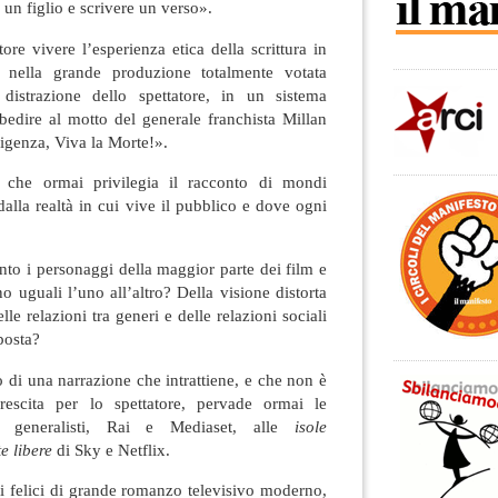
un figlio e scrivere un verso».
ore vivere l’esperienza etica della scrittura in
, nella grande produzione totalmente votata
la distrazione dello spettatore, in un sistema
bedire al motto del generale franchista Millan
ligenza, Viva la Morte!».
 che ormai privilegia il racconto di mondi
 dalla realtà in cui vive il pubblico e dove ogni
anto i personaggi della maggior parte dei film e
ano uguali l’uno all’altro? Della visione distorta
le relazioni tra generi e delle relazioni sociali
posta?
di una narrazione che intrattiene, e che non è
rescita per lo spettatore, pervade ormai le
i generalisti, Rai e Mediaset, alle
isole
e libere
di Sky e Netflix.
i felici di grande romanzo televisivo moderno,