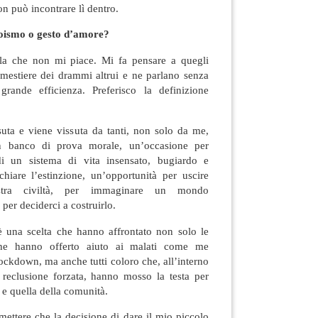
 può incontrare lì dentro.
goismo o gesto d’amore?
ola che non mi piace. Mi fa pensare a quegli
mestiere dei drammi altrui e ne parlano senza
ande efficienza. Preferisco la definizione
suta e viene vissuta da tanti, non solo da me,
n banco di prova morale, un’occasione per
 di un sistema di vita insensato, bugiardo e
schiare l’estinzione, un’opportunità per uscire
ostra civiltà, per immaginare un mondo
per deciderci a costruirlo.
è una scelta che hanno affrontato non solo le
he hanno offerto aiuto ai malati come me
lockdown, ma anche tutti coloro che, all’interno
a reclusione forzata, hanno mosso la testa per
a e quella della comunità.
ttere che la decisione di dare il mio piccolo