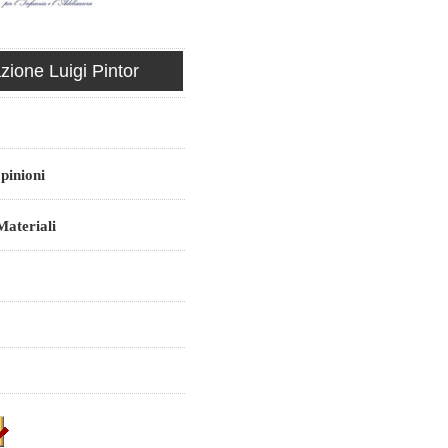
ione Luigi Pintor
pinioni
ateriali