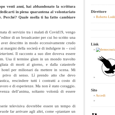
po venti anni, hai abbandonato la scrittura
Direttore
r dedicarti in piena quarantena al volontariato
le. Perché? Quale molla ti ha fatto cambiare
Roberto Lod
?
nata di servizio tra i malati di Covid19, vengo
’editor di un broadcaster per cui ho scritto una
 aver descritto in modo eccessivamente crudo
Link
i margini della società e di indulgere in – così
letarismi
. Il racconto a suo dire doveva essere
lam. Usa il termine glam in un mondo travolto
liaia di morti al giorno, e dalla catastrofe
 hotel per milionari da mettere in scena. Mi
e privo di senso. Lì prendo atto che devo
stica, rescindere tutti i contratti a costo di
lavoro e di esperienze. Ma non è stato coraggio.
Sito
ivenza dell’anima, soltanto volontà di essere
Accedi
serie televisiva dovrebbe essere un tempo di
 vuole far arrivare agli altri, come «piantare un