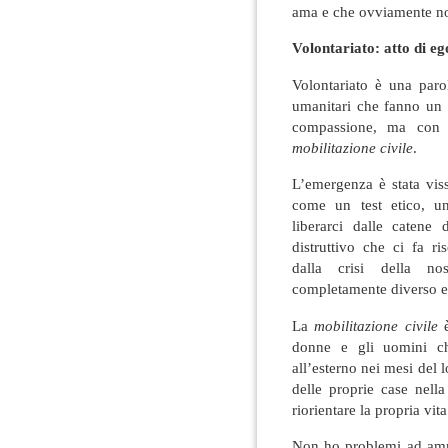
ama e che ovviamente non
Volontariato: atto di e
Volontariato è una par
umanitari che fanno un 
compassione, ma con gr
mobilitazione civile
.
L’emergenza è stata vis
come un test etico, u
liberarci dalle catene
distruttivo che ci fa ri
dalla crisi della n
completamente diverso e 
La
mobilitazione civile
donne e gli uomini c
all’esterno nei mesi del 
delle proprie case nell
riorientare la propria vit
Non ho problemi ad amme