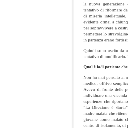
la nuova generazione di
tentativo di riformare da
di miseria intellettual
evidente ormai a chiunqu
per sopravvivere a costru
permettere lo stravolgime
in partenza erano fortiss
Quindi sono uscito da u
tentativo di modificarlo
Qual è la/il paziente ch
Non ho mai pensato ai m
medico, offrivo semplic
Avevo di fronte delle pe
individuare una vicenda
esperienze che riportano
“La Direzione è Storta”
madre malata che ritiene 
giovane uomo malato che
centro di isolamento, di