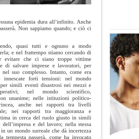
essuna epidemia dura all’infinito. Anche
passerà. Non sappiamo quando; e ciò ci
endo, quasi tutti e ognuno a modo
erla; e nel frattempo stiamo cercando di
r evitare che ci siano troppe vittime
re di salvare imprese e lavoratori, per
a nel suo complesso. Intanto, come era
o innescate forti tensioni: nel mondo
 per simili eventi disastrosi nei mezzi e
perativi; nel mondo scientifico,
n unanime; nelle istituzioni politico-
rincea, anche nei rapporti tra livelli
ale; nei rapporti tra maggioranza e
tima in cerca del ruolo giusto in simili
 dell’impresa e del lavoro; nella stessa
a in un mondo surreale che dà incertezza
la tempesta passerà, come ha invocato