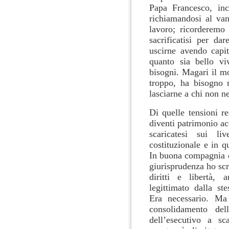
Papa Francesco, inc
richiamandosi al va
lavoro; ricorderemo 
sacrificatisi per da
uscirne avendo capit
quanto sia bello vi
bisogni. Magari il m
troppo, ha bisogno 
lasciarne a chi non n
Di quelle tensioni re
diventi patrimonio ac
scaricatesi sui liv
costituzionale e in q
In buona compagnia di
giurisprudenza ho scr
diritti e libertà, 
legittimato dalla s
Era necessario. Ma 
consolidamento del
dell’esecutivo a sc