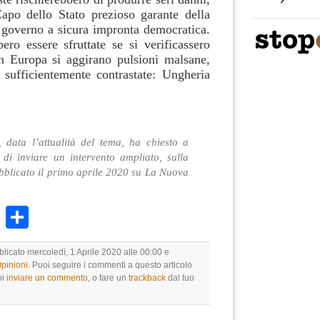
apo dello Stato prezioso garante della
 governo a sicura impronta democratica.
ro essere sfruttate se si verificassero
In Europa si aggirano pulsioni malsane,
sufficientemente contrastate: Ungheria
, data l’attualità del tema, ha chiesto a
di inviare un intervento ampliato, sulla
ubblicato il primo aprile 2020 su La Nuova
k
r
ail
WhatsApp
Condividi
blicato mercoledì, 1 Aprile 2020 alle 00:00 e
Opinioni
. Puoi seguire i commenti a questo articolo
oi
inviare un commento
, o fare un
trackback
dal tuo