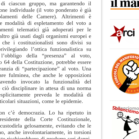
a di ciascun gruppo, ma garantendo il
zione individuale (il voto ponderato è già
olamenti delle Camere). Altrimenti è
le modalità di espletamento del voto a
amenti telematici già adoperati per le
ltro già usati dagli organismi europei e
 che i costituzionalisti sono divisi su
vilegiando l’ottica funzionalistica su
 l’obbligo della “presenza” al voto,
olo 64 della Costituzione, potrebbe essere
ranzia di “partecipazione” al voto. Una
are fulminea, che anche le opposizioni
avendo invocato la funzionalità del
 ciò disciplinare in attesa di una norma
esplicitamente preveda le modalità di
icolari situazioni, come le epidemie.
on c’è democrazia. Lo ha ripetuto in
esidente della Corte Costituzionale,
ustodirla gelosamente, evitando che le
no, anche involontariamente, in torsioni
ste rischierebbero di produrre seri danni,