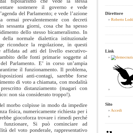
dal bipolarismo che vede la stessa
entare sostenere il governo e vede
l’agenda del Parlamento; e vede l’azione
Direttore
ta ormai prevalentemente con decreti
Roberto Lod
in sessanta giorni, cosa che ha spesso
uidimento dello stesso bicameralismo. In
 della normale dialettica istituzionale
ge riconduce la regolazione, in questi
 affidata ad atti del livello esecutivo-
Link
’ambito delle fonti primarie soggette al
o del Parlamento. E’ in corso un’ampia
arantirne il funzionamento. Il problema,
sposizioni anti-contagi, sarebbe forse
dimento di voto a chiamata, con modalità
 prescritto distanziamento (magari con
ico: non sia considerato troppo!).
Sito
del morbo colpisse in modo da impedire
Accedi
nza fisica, numericamente richiesta per i
arebbe giocoforza trovare i rimedi perché
e funzionare, Si può cominciare ad
ilità del voto ponderale, rappresentativo