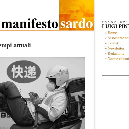
associaz
LUIGI PI
Home
Associazione
Contatti
empi attuali
Newsletter
Redazione
Norme editori