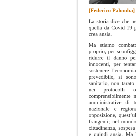
[Federico Palomba]
La storia dice che n
quella da Covid 19 
crea ansia.
Ma stiamo combatt
proprio, per sconfigg
ridurre il danno pe
innocenti, per tenta
sostenere l’economi
prevedibile, si son
sanitario, non tarato
nei protocolli o
comprensibilmente no
amministrative di t
nazionale e region
opposizione, quest’ul
frangenti; nel mondo
cittadinanza, sospes
e quindi ansia. Ma 