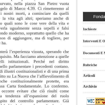
urvato, nella piazza San Pietro vuota
ngelo di Marco 4.39. Ci rimetteremo al
i nostri morti, a cominciare da quelli
Fondaz
re la vita agli altri; speriamo anche di
o quali sono le cose vere della vita e
verla ugualmente senza orpelli e falsi
Inchieste
ondo moderno, soprattutto quello che ha
non di aggiungere, ma di togliere, per
Interventi E O
e ha.
sterà l’esperienza vissuta, sperando che
Documenti E M
quisito. Ma facciamo attenzione a quelle
elli istituzionali. Perché nel diritto
Rubriche
uello parlamentare i precedenti contano.
 illustri costituzionalisti e di una prima
Articoli
itto su La Nuova che l’affievolimento di
anche costituzionalmente protette, era
tessa Carta fondamentale. Lo confermo.
Archivio
occorre evitare che ciò risulti come
la tendenza all’espansione del ruolo
apito del controllo parlamentare. Già