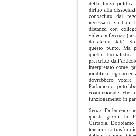
della forza politic
diritto alla dissocia
conosciuto dai reg
necessario studiare 
distanza con colleg
videoconferenze (pera
da alcuni stati). So
questo punto. Ma pri
quella formalistica
prescritto dall’artic
interpretato come ga
modifica regolament
dovrebbero votare 
Parlamento, potrebbe
costituzionale che 
funzionamento in part
Senza Parlamento n
questi giorni la Pr
Cartabia. Dobbiamo c
tensioni si trasformi
delle istituzioni. Que