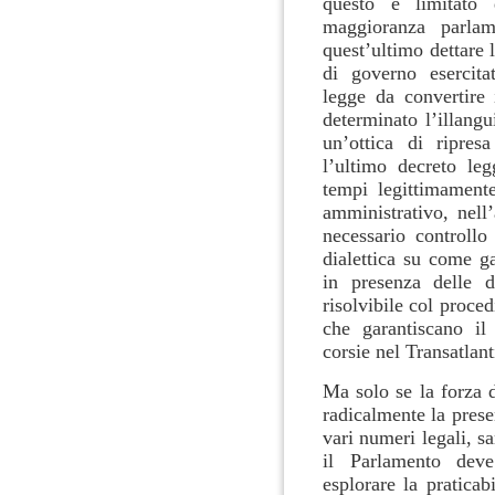
questo è limitato 
maggioranza parlam
quest’ultimo dettare 
di governo esercita
legge da convertire 
determinato l’illang
un’ottica di ripresa
l’ultimo decreto leg
tempi legittimamente
amministrativo, nell
necessario controll
dialettica su come g
in presenza delle di
risolvibile col proce
che garantiscano il
corsie nel Transatlant
Ma solo se la forza 
radicalmente la prese
vari numeri legali, s
il Parlamento dev
esplorare la praticab