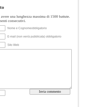
to
avere una lunghezza massima di 1500 battute.
nti consecutivi.
Nome e Cognomeobbligatorio
E-mail (non verrà pubblicata) obbligatorio
Sito Web
----------------------------------------------------------