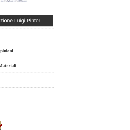
ione Luigi Pintor
pinioni
ateriali