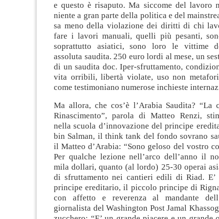
e questo è risaputo. Ma siccome del lavoro 
niente a gran parte della politica e del mainstr
sa meno della violazione dei diritti di chi la
fare i lavori manuali, quelli più pesanti, so
soprattutto asiatici, sono loro le vittime 
assoluta saudita. 250 euro lordi al mese, un se
di un saudita doc. Iper-sfruttamento, condizion
vita orribili, libertà violate, uso non metafori
come testimoniano numerose inchieste internazi
Ma allora, che cos’è l’Arabia Saudita? “La 
Rinascimento”, parola di Matteo Renzi, sti
nella scuola d’innovazione del principe ered
bin Salman, il think tank del fondo sovrano s
il Matteo d’Arabia: “Sono geloso del vostro co
Per qualche lezione nell’arco dell’anno il no
mila dollari, quanto (al lordo) 25-30 operai asi
di sfruttamento nei cantieri edili di Riad. E’
principe ereditario, il piccolo principe di Rign
con affetto e reverenza al mandante dell’
giornalista del Washington Post Jamal Khassog
zucchero: “E’ un grande piacere e un grande o