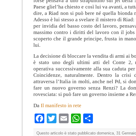
forse pensava a uno strapuntino sul jet della 
Paese gliel’ha chiesto e così lui va avanti, a tutt
dire, a Riad non si può bere né quella bionda n
Adesso è lui stesso a svelare il mistero di Riad:
per invidia del basso costo del lavoro, pensava
massimo contro i diritti del lavoro con il jobs
scoperto che il grande principe, frusta in mano
lui.
La decisione di bloccare la vendita di armi ai b
è stato uno degli ultimi atti del Conte 2,
operativa successivamente alla sua caduta per
Coincidenze, naturalmente. Dentro la crisi
attraversa l’Italia in molti, anche nel Pd, si d
fare un nuovo governo senza Renzi? La do
rovesciata: si può fare un governo insieme a Re
Da
Il manifesto in rete
Facebook
Twitter
Email
WhatsApp
Condividi
Questo articolo è stato pubblicato domenica, 31 Gennaio