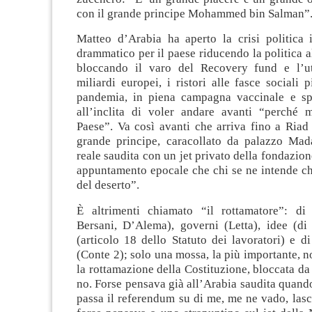
con il grande principe Mohammed bin Salman”.
Matteo d’Arabia ha aperto la crisi politic
drammatico per il paese riducendo la politica 
bloccando il varo del Recovery fund e l’ut
miliardi europei, i ristori alle fasce sociali p
pandemia, in piena campagna vaccinale e sp
all’inclita di voler andare avanti “perché 
Paese”. Va così avanti che arriva fino a Riad
grande principe, caracollato da palazzo Ma
reale saudita con un jet privato della fondazion
appuntamento epocale che chi se ne intende c
del deserto”.
È altrimenti chiamato “il rottamatore”: di
Bersani, D’Alema), governi (Letta), idee (di si
(articolo 18 dello Statuto dei lavoratori) e 
(Conte 2); solo una mossa, la più importante, no
la rottamazione della Costituzione, bloccata da 
no. Forse pensava già all’Arabia saudita quand
passa il referendum su di me, me ne vado, lasci