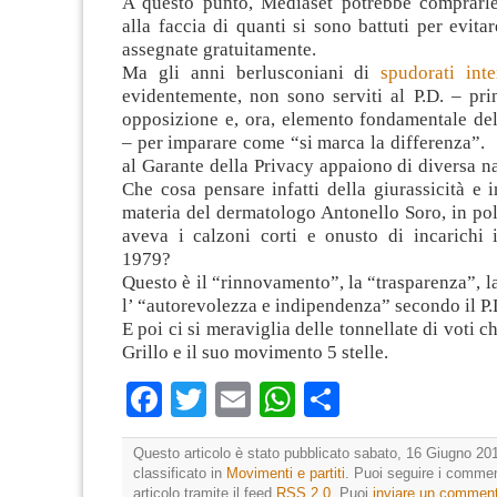
A questo punto, Mediaset potrebbe comprarle
alla faccia di quanti si sono battuti per evita
assegnate gratuitamente.
Ma gli anni berlusconiani di
spudorati inte
evidentemente, non sono serviti al P.D. – pri
opposizione e, ora, elemento fondamentale de
– per imparare come “si marca la differenza
al Garante della Privacy appaiono di diversa na
Che cosa pensare infatti della giurassicità e
materia del dermatologo Antonello Soro, in po
aveva i calzoni corti e onusto di incarichi i
1979?
Questo è il “rinnovamento”, la “trasparenza”, 
l’ “autorevolezza e indipendenza” secondo il P.
E poi ci si meraviglia delle tonnellate di voti 
Grillo e il suo movimento 5 stelle.
Facebook
Twitter
Email
WhatsApp
Condividi
Questo articolo è stato pubblicato sabato, 16 Giugno 201
classificato in
Movimenti e partiti
. Puoi seguire i commen
articolo tramite il feed
RSS 2.0
. Puoi
inviare un commen