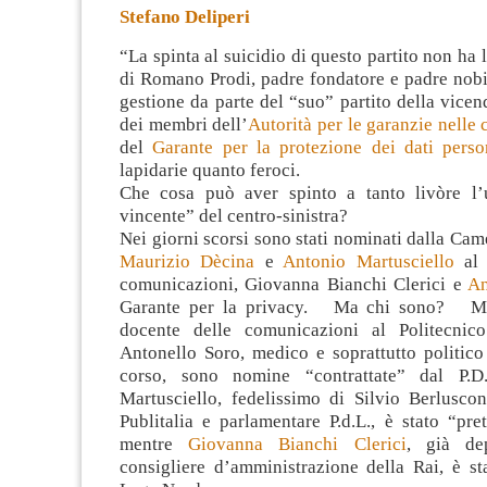
Stefano Deliperi
“La spinta al suicidio di questo partito non ha l
di Romano Prodi, padre fondatore e padre nobil
gestione da parte del “suo” partito della vice
dei membri dell’
Autorità per le garanzie nelle
del
Garante per la protezione dei dati perso
lapidarie quanto feroci.
Che cosa può aver spinto a tanto livòre l’
vincente” del centro-sinistra?
Nei giorni scorsi sono stati nominati dalla Cam
Maurizio Dècina
e
Antonio Martusciello
al 
comunicazioni, Giovanna Bianchi Clerici e
An
Garante per la privacy. Ma chi sono? Ma
docente delle comunicazioni al Politecnic
Antonello Soro, medico e soprattutto politico
corso, sono nomine “contrattate” dal
Martusciello, fedelissimo di Silvio Berluscon
Publitalia e parlamentare P.d.L., è stato “pret
mentre
Giovanna Bianchi Clerici
, già dep
consigliere d’amministrazione della Rai, è st