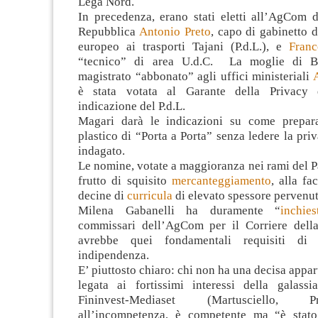
Lega Nord.
In precedenza, erano stati eletti all’AgCom d
Repubblica
Antonio Preto
, capo di gabinetto 
europeo ai trasporti Tajani (P.d.L.), e
Franc
“tecnico” di area U.d.C. La moglie di B
magistrato “abbonato” agli uffici ministeriali
è stata votata al Garante della Privacy
indicazione del P.d.L.
Magari darà le indicazioni su come prepara
plastico di “Porta a Porta” senza ledere la priv
indagato.
Le nomine, votate a maggioranza nei rami del 
frutto di squisito
mercanteggiamento
, alla fa
decine di
curricula
di elevato spessore pervenut
Milena Gabanelli ha duramente “
inchies
commissari dell’AgCom per il Corriere dell
avrebbe quei fondamentali requisiti di
indipendenza.
E’ piuttosto chiaro: chi non ha una decisa appar
legata ai fortissimi interessi della galassi
Fininvest-Mediaset (Martusciello, 
all’incompetenza, è competente ma “è stato