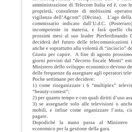
amministrazione di Telecom Italia ed è, con l
proprietà, consulente di moltissimi operator
vigilanza dell’Agcom” (Dècina). L’ago della b
commissario indicato dall’U.d.C. (Posteraro
incompetente in materia, e farà quello ch
prossimi mesi al suo leader Pierferdinando
deciderà del futuro delle telecomunicazioni i
anche e soprattutto alla volontà di “inciucio” de
Giusto per capire. A fine di agosto prossim
giorni previsti dal “decreto fiscale Monti” e
Ministero dello sviluppo economico devono def
delle frequenze da assegnare agli operatori telev
Poche settimane per decidere:
1) come riorganizzare i 6 “multiplex” televis
“beauty-contest”;
2) per quanto tempo e con quali diritti d’uso as
3) se assegnarle solo alle televisioni o anch
mobili, e infine come organizzare l’asta, ci
pagare.
Dopodiché la mano passa al Ministero d
economico per la gestione della gara.