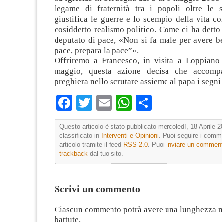
legame di fraternità tra i popoli oltre le s
giustifica le guerre e lo scempio della vita co
cosiddetto realismo politico. Come ci ha detto
deputato di pace, «Non si fa male per avere b
pace, prepara la pace”».
Offriremo a Francesco, in visita a Loppiano
maggio, questa azione decisa che accomp
preghiera nello scrutare assieme al papa i segni
Facebook
Twitter
Email
WhatsApp
Condividi
Questo articolo è stato pubblicato mercoledì, 18 Aprile 2
classificato in
Interventi e Opinioni
. Puoi seguire i comm
articolo tramite il feed
RSS 2.0
. Puoi
inviare un commen
trackback
dal tuo sito.
Scrivi un commento
Ciascun commento potrà avere una lunghezza 
battute.