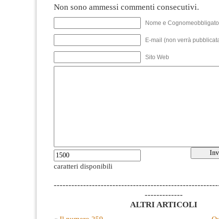
Non sono ammessi commenti consecutivi.
Nome e Cognomeobbligato
E-mail (non verrà pubblicata
Sito Web
caratteri disponibili
--------------------------------------------------------
-------------
ALTRI ARTICOLI
«
Il numero 259
Qu