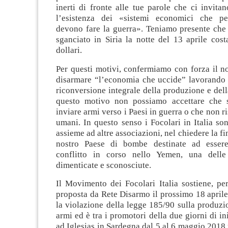
inerti di fronte alle tue parole che ci invita
l’esistenza dei «sistemi economici che pe
devono fare la guerra». Teniamo presente che 
sganciato in Siria la notte del 13 aprile cos
dollari.
Per questi motivi, confermiamo con forza il n
disarmare “l’economia che uccide” lavorando 
riconversione integrale della produzione e dell
questo motivo non possiamo accettare che s
inviare armi verso i Paesi in guerra o che non ris
umani. In questo senso i Focolari in Italia son
assieme ad altre associazioni, nel chiedere la fi
nostro Paese di bombe destinate ad essere 
conflitto in corso nello Yemen, una delle
dimenticate e sconosciute.
Il Movimento dei Focolari Italia sostiene, perc
proposta da Rete Disarmo il prossimo 18 april
la violazione della legge 185/90 sulla produzi
armi ed è tra i promotori della due giorni di in
ad Iglesias in Sardegna dal 5 al 6 maggio 2018 p