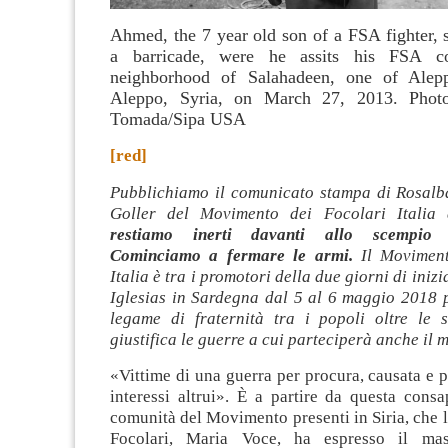
Ahmed, the 7 year old son of a FSA fighter, s
a barricade, were he assits his FSA c
neighborhood of Salahadeen, one of Aleppo
Aleppo, Syria, on March 27, 2013. Phot
Tomada/Sipa USA
[red]
Pubblichiamo il comunicato stampa di Rosalb
Goller del Movimento dei Focolari Italia 
restiamo inerti davanti allo scempio 
Cominciamo a fermare le armi.
Il Moviment
Italia è tra i promotori della due giorni di inizi
Iglesias in Sardegna dal 5 al 6 maggio 2018 p
legame di fraternità tra i popoli oltre le s
giustifica le guerre a cui parteciperà anche il 
«Vittime di una guerra per procura, causata e p
interessi altrui». È a partire da questa cons
comunità del Movimento presenti in Siria, che l
Focolari, Maria Voce, ha espresso il ma