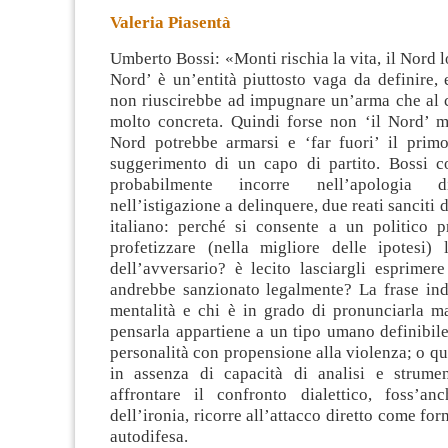
Valeria Piasentà
Umberto Bossi: «Monti rischia la vita, il Nord lo
Nord’ è un’entità piuttosto vaga da definire,
non riuscirebbe ad impugnare un’arma che al c
molto concreta. Quindi forse non ‘il Nord’ 
Nord potrebbe
armarsi e ‘far fuori’ il primo
suggerimento di un capo di partito. Bossi c
probabilmente incorre nell’apologia 
nell’istigazione a delinquere, due reati sanciti 
italiano: perché si consente a un politico pr
profetizzare (nella migliore delle ipotesi) 
dell’avversario? è lecito lasciargli esprimer
andrebbe sanzionato legalmente? La frase ind
mentalità e chi è in grado di pronunciarla m
pensarla appartiene a un tipo umano definibile
personalità con propensione alla violenza; o q
in assenza di capacità di analisi e strume
affrontare il confronto dialettico, foss’a
dell’ironia, ricorre all’attacco diretto come for
autodifesa.