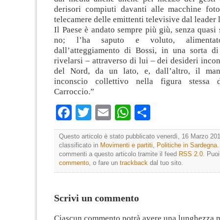
derisori compiuti davanti alle macchine foto
telecamere delle emittenti televisive dal leader 
Il Paese è andato sempre più giù, senza quasi
no; l’ha saputo e voluto, alimenta
dall’atteggiamento di Bossi, in una sorta di 
rivelarsi – attraverso di lui – dei desideri inco
del Nord, da un lato, e, dall’altro, il man
inconscio collettivo nella figura stessa 
Carroccio.”
Facebook
Twitter
Email
WhatsApp
Condividi
Questo articolo è stato pubblicato venerdì, 16 Marzo 201
classificato in
Movimenti e partiti
,
Politiche in Sardegna
.
commenti a questo articolo tramite il feed
RSS 2.0
. Puo
commento
, o fare un
trackback
dal tuo sito.
Scrivi un commento
Ciascun commento potrà avere una lunghezza 