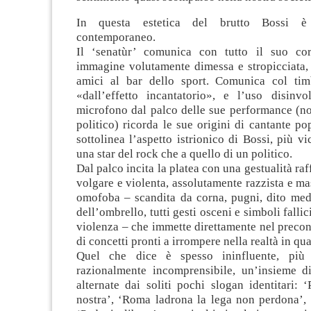
In questa estetica del brutto Bossi è 
contemporaneo.
Il ‘senatùr’ comunica con tutto il suo c
immagine volutamente dimessa e stropicciata,
amici al bar dello sport. Comunica col tim
«dall’effetto incantatorio», e l’uso disinv
microfono dal palco delle sue performance (no
politico) ricorda le sue origini di cantante pop
sottolinea l’aspetto istrionico di Bossi, più vi
una star del rock che a quello di un politico.
Dal palco incita la platea con una gestualità ra
volgare e violenta, assolutamente razzista e ma
omofoba – scandita da corna, pugni, dito medi
dell’ombrello, tutti gesti osceni e simboli fallic
violenza – che immette direttamente nel preco
di concetti pronti a irrompere nella realtà in q
Quel che dice è spesso ininfluente, più
razionalmente incomprensibile, un’insieme di
alternate dai soliti pochi slogan identitari: 
nostra’, ‘Roma ladrona la lega non perdona’, 