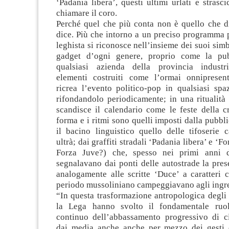
‘Padania libera’, questi ultimi urlati e strasci
chiamare il coro.
Perché quel che più conta non è quello che 
dice. Più che intorno a un preciso programma po
leghista si riconosce nell’insieme dei suoi simb
gadget d’ogni genere, proprio come la pub
qualsiasi azienda della provincia industri
elementi costruiti come l’ormai onnipresen
ricrea l’evento politico-pop in qualsiasi spaz
rifondandolo periodicamente; in una ritualità 
scandisce il calendario come le feste della cr
forma e i ritmi sono quelli imposti dalla pubbli
il bacino linguistico quello delle tifoserie c
ultrà; dai graffiti stradali ‘Padania libera’ e ‘
Forza Juve?) che, spesso nei primi anni 
segnalavano dai ponti delle autostrade la pre
analogamente alle scritte ‘Duce’ a caratteri c
periodo mussoliniano campeggiavano agli ingre
“In questa trasformazione antropologica degli i
la Lega hanno svolto il fondamentale ruo
continuo dell’abbassamento progressivo di c
dai media anche anche per mezzo dei gesti o