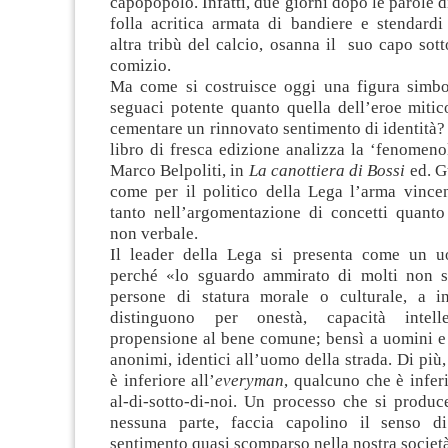
capopopolo. Infatti, due giorni dopo le parole di
folla acritica armata di bandiere e stendardi
altra tribù del calcio, osanna il suo capo sott
comizio.
Ma come si costruisce oggi una figura simbol
seguaci potente quanto quella dell’eroe mitic
cementare un rinnovato sentimento di identità?
libro di fresca edizione analizza la ‘fenomeno
Marco Belpoliti, in
La canottiera di Bossi
ed. G
come per il politico della Lega l’arma vincen
tanto nell’argomentazione di concetti quanto
non verbale.
Il leader della Lega si presenta come un 
perché «lo sguardo ammirato di molti non s
persone di statura morale o culturale, a i
distinguono per onestà, capacità intellet
propensione al bene comune; bensì a uomini e
anonimi, identici all’uomo della strada. Di più
è inferiore all’
everyman
, qualcuno che è inferi
al-di-sotto-di-noi. Un processo che si produc
nessuna parte, faccia capolino il senso d
sentimento quasi scomparso nella nostra societ