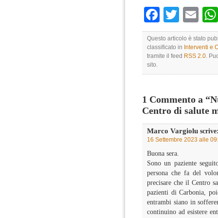
Faceboo
Twitte
Em
Questo articolo è stato pu
classificato in
Interventi e 
tramite il feed
RSS 2.0
. Pu
sito.
1 Commento a “Nuo
Centro di salute m
Marco Vargiolu
scrive
16 Settembre 2023 alle 09
Buona sera.
Sono un paziente seguit
persona che fa del volon
precisare che il Centro s
pazienti di Carbonia, p
entrambi siano in soffere
continuino ad esistere en