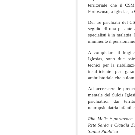
territoriale che il CS
Portoscuso, a Iglesias, a
Dei tre psichiatri del C
seguito di una pesante 
specialisti è in malattia.
imminente il pensionam
A completare il fragil
Iglesias, sono due psic
tecnici per la riabilita
insufficiente per gara
ambulatoriale che a domi
Ad accrescere le preocc
mentale del Sulcis Igles
psichiatrici dai terr
neuropsichiatria infantile
Rita Melis è portavoce 
Rete Sarda e Claudia Z
Sanità Pubblica