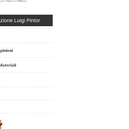
ione Luigi Pintor
pinioni
ateriali