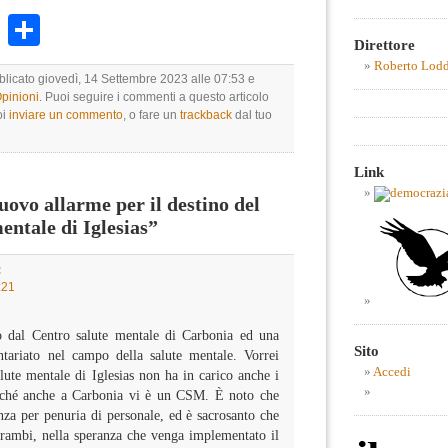
k
r
ail
WhatsApp
Condividi
Direttore
Roberto Lod
bblicato giovedì, 14 Settembre 2023 alle 07:53 e
Opinioni
. Puoi seguire i commenti a questo articolo
oi
inviare un commento
, o fare un
trackback
dal tuo
Link
vo allarme per il destino del
entale di Iglesias”
:
:21
o dal Centro salute mentale di Carbonia ed una
Sito
tariato nel campo della salute mentale. Vorrei
Accedi
alute mentale di Iglesias non ha in carico anche i
oiché anche a Carbonia vi è un CSM. È noto che
nza per penuria di personale, ed è sacrosanto che
trambi, nella speranza che venga implementato il