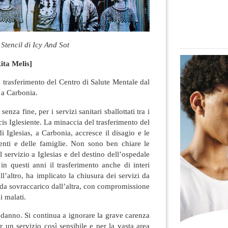
Stencil di Icy And Sot
ita Melis]
l trasferimento del Centro di Salute Mentale dal
 a Carbonia.
enza fine, per i servizi sanitari sballottati tra i
cis Iglesiente. La minaccia del trasferimento del
i Iglesias, a Carbonia, accresce il disagio e le
enti e delle famiglie. Non sono ben chiare le
l servizio a Iglesias e del destino dell’ospedale
in questi anni il trasferimento anche di interi
ll’altro, ha implicato la chiusura dei servizi da
 da sovraccarico dall’altra, con compromissione
ai malati.
danno. Si continua a ignorare la grave carenza
r un servizio così sensibile e per la vasta area