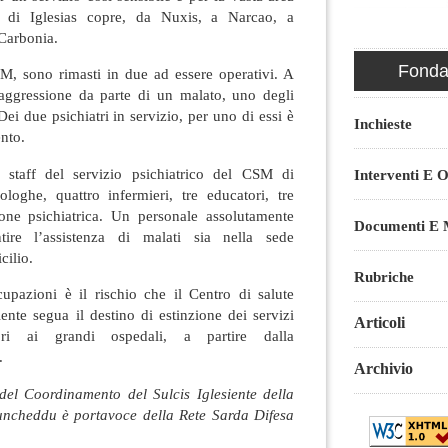
M di Iglesias copre, da Nuxis, a Narcao, a
 Carbonia.
Fondaz
SM, sono rimasti in due ad essere operativi. A
aggressione da parte di un malato, uno degli
 Dei due psichiatri in servizio, per uno di essi è
Inchieste
ento.
e staff del servizio psichiatrico del CSM di
Interventi E O
ologhe, quattro infermieri, tre educatori, tre
zione psichiatrica. Un personale assolutamente
Documenti E M
ntire l’assistenza di malati sia nella sede
cilio.
Rubriche
upazioni è il rischio che il Centro di salute
iente segua il destino di estinzione dei servizi
Articoli
itori ai grandi ospedali, a partire dalla
.
Archivio
del Coordinamento del Sulcis Iglesiente della
uncheddu è portavoce della Rete Sarda Difesa