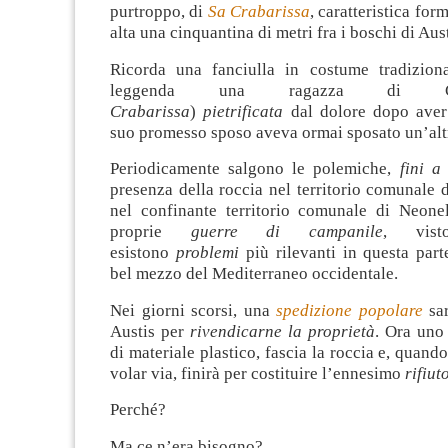
purtroppo, di
Sa Crabarissa
, caratteristica fo
alta una cinquantina di metri fra i boschi di Aus
Ricorda una fanciulla in costume tradizion
leggenda una ragazza di 
Crabarissa
)
pietrificata
dal dolore dopo aver
suo promesso sposo aveva ormai sposato un’alt
Periodicamente salgono le polemiche,
fini a
presenza della roccia nel territorio comunale 
nel confinante territorio comunale di Neone
proprie
guerre di campanile
, vis
esistono
problemi
più rilevanti in questa parte
bel mezzo del Mediterraneo occidentale.
Nei giorni scorsi, una
spedizione popolare
sar
Austis per
rivendicarne la proprietà
. Ora uno 
di materiale plastico, fascia la roccia e, quando
volar via, finirà per costituire l’ennesimo
rifiut
Perché?
Ma ce n’era bisogno?