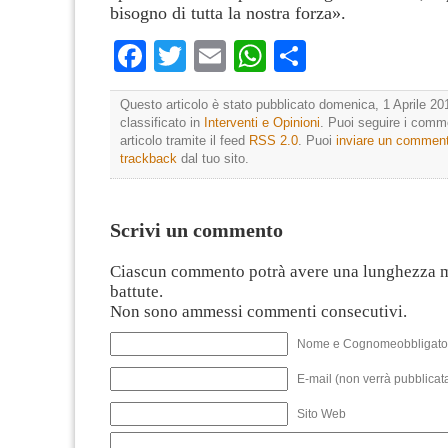
bisogno di tutta la nostra forza».
Facebook
Twitter
Email
WhatsApp
Condividi
Questo articolo è stato pubblicato domenica, 1 Aprile 20
classificato in
Interventi e Opinioni
. Puoi seguire i comm
articolo tramite il feed
RSS 2.0
. Puoi
inviare un commen
trackback
dal tuo sito.
Scrivi un commento
Ciascun commento potrà avere una lunghezza 
battute.
Non sono ammessi commenti consecutivi.
Nome e Cognomeobbligato
E-mail (non verrà pubblicata
Sito Web