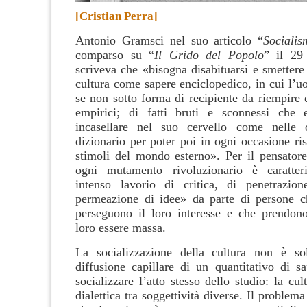
[Cristian Perra]
Antonio Gramsci nel suo articolo “
Sociali
comparso su “
Il Grido del Popolo
” il 29
scriveva che «bisogna disabituarsi e smettere
cultura come sapere enciclopedico, in cui l’u
se non sotto forma di recipiente da riempire e
empirici
; di fatti bruti e sconnessi che 
incasellare nel suo cervello come nelle
dizionario per poter poi in ogni occasione ri
stimoli del mondo esterno». Per il pensatore 
ogni mutamento rivoluzionario è caratte
intenso lavorio di critica, di penetrazion
permeazione di idee» da parte di persone c
perseguono il loro interesse e che prendon
loro essere massa.
La socializzazione della cultura non è so
diffusione capillare di un quantitativo di sa
socializzare l’atto stesso dello studio: la cul
dialettica tra soggettività diverse. Il problema