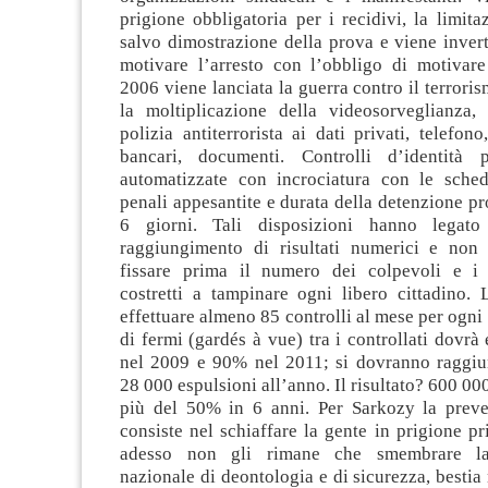
prigione obbligatoria per i recidivi, la limita
salvo dimostrazione della prova e viene invert
motivare l’arresto con l’obbligo di motivare 
2006 viene lanciata la guerra contro il terrori
la moltiplicazione della videosorveglianza, 
polizia antiterrorista ai dati privati, telefono
bancari, documenti. Controlli d’identità p
automatizzate con incrociatura con le sched
penali appesantite e durata della detenzione pr
6 giorni. Tali disposizioni hanno legato
raggiungimento di risultati numerici e non 
fissare prima il numero dei colpevoli e i 
costretti a tampinare ogni libero cittadino
effettuare almeno 85 controlli al mese per ogni 
di fermi (gardés à vue) tra i controllati dovrà
nel 2009 e 90% nel 2011; si dovranno raggiun
28 000 espulsioni all’anno. Il risultato? 600 00
più del 50% in 6 anni. Per Sarkozy la preve
consiste nel schiaffare la gente in prigione pr
adesso non gli rimane che smembrare l
nazionale di deontologia e di sicurezza, bestia 