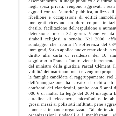
assembramento in luogo pubblico e disturbo al
negli spazi privati; vengono aggravati i reat
agguati contro l’autorità pubblica, utilizzo d
ribellione e occupazione di edifici immobil
immigrati ricevono un duro colpo: limitazi
d’asilo, facilitazione dell’espulsione e aume
detenzione fino a 32 giorni. Viene vietata 
simboli religiosi a scuola. Nel 2006, aff
sondaggio che riporta l’insofferenza del 63
immigrati, Sarko applica nuove restrizioni: la c
diritto alla carta di residenza dei 10 an
soggiorno in Francia. Inoltre viene incrementat
del ministro della giustizia Pascal Clément, il
validità dei matrimoni misti e vengono propost
le famiglie candidate al raggruppamento. Nel 
dell’immigrazione ha creato il delitto di 
confronti dei clandestini, punito con 5 anni 
000 € di multa. La legge del 2004 inaugura la
cittadina di telecamere, microfoni nelle abit
grossi mezzi ai poliziotti infiltrati, pene aggrav
commessi in bande organizzate. Tale definizio
organizzazioni sindacali e i manifestanti. Vi