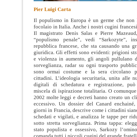
Pier Luigi Carta
Il populismo in Europa è un germe che non 
focolaio in Italia. Anche i nostri cugini francesi
Il magistrato Denis Salas e Pierre Mazeaud
“populismo penale”, vedi “Sarkozyte”, inst
repubblica
francese, che sta causando una gr
giuridica. Gli effetti sono evidenti: prigioni s
e violenza in aumento, gli angoli pullulano d
sorveglianza, radar su ogni trasporto pubblic
sono ormai costume e la sera circolano p
cittadini. L’ideologia securitaria, unita alle 
digitali di schedatura e registrazione, può
miscela di ispirazione totalitaria. O comunque 
2002 molte leggi e decreti hanno creato un cl
eccessivo. Un dossier del Canard enchainé,
giorni in Francia, descrive come i cittadini sia
schedati e vigilati, e analizza le tappe per rid
sotto stretta sorveglianza. Prima tappa: eleg
stato populista e ossessivo, Sarkozy l’omino
comanda tutti i piccoli cugini del grande fratell