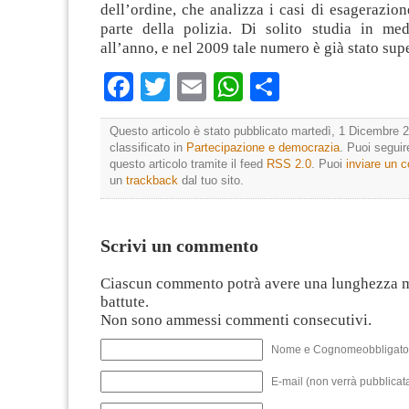
dell’ordine, che analizza i casi di esagerazion
parte della polizia. Di solito studia in me
all’anno, e nel 2009 tale numero è già stato sup
Facebook
Twitter
Email
WhatsApp
Condividi
Questo articolo è stato pubblicato martedì, 1 Dicembre 2
classificato in
Partecipazione e democrazia
. Puoi segui
questo articolo tramite il feed
RSS 2.0
. Puoi
inviare un
un
trackback
dal tuo sito.
Scrivi un commento
Ciascun commento potrà avere una lunghezza 
battute.
Non sono ammessi commenti consecutivi.
Nome e Cognomeobbligato
E-mail (non verrà pubblicata