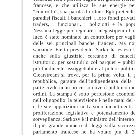
francese, e che utilizza le sue energie pe
“controllo”, sua parola d’ordine. Egli pretende 
paradisi fiscali, i banchieri, i loro fondi privati
traders, i funzionari, i poliziotti e la popo
Nessuna legge per regolare i megastipendi ha 
luce, è stato nominato un controllore per vagli
delle sei principali banche francesi. Ma n
sanzione. Eletto presidente, Sarko ha esteso 
anche sulla giustizia, cercando di cancell
istruttorio, per sostituirlo col parquet – pubb
più facilmente assoggettabile al potere politi
Clearstream si trova, per la prima volta, il 
repubblica, garante dell’indipendenza della 
parte civile in un processo dove il pubblico min
ordini. La stampa è sotto perfusione economi
nell’oligopolio, la televisione è nelle mani del
e le sue apparizioni in tv sono incontinenti.
proliferazione legislativa e potenziamento de
sorveglianza. Sarkozy è il ministro dell’interno
il più grande numero di leggi sulla sicurez
parlamento francese ne ha votato più di 3