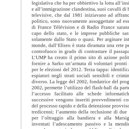
legislativa che ha per obbiettivo la lotta all’in
e all’immigrazione clandestina, suoi cavalli di b
televisive, che dal 1981 iniziavano ad affran
politico, sono nuovamente assoggettate ad ess
di France Télévision e di Radio France saran
capo dello stato, e le imprese pubbliche sar
solamente dallo Stato o quasi. Per arginare int
monde, dall’Eliseo è stata diramata una rete 
controfuoco in grado di contrastare il passap
L’UMP ha creato il primo sito di azione polit
fornire a Sarko un’armata di volontari pronti 
per le elezioni del 2012. Terza tappa: identific
espiatori negli strati sociali sensibili e crimi
diverso. La legge del 2002, fondatrice del pr
2002, permette l’utilizzo del flash-ball da part
l’accesso facilitato alle schede informatic
successive vengono inseriti provvedimenti co
del processo rapido e della detenzione provviso
tredicenni; l’aumento della reclusione di due 
per l’oltraggio alla bandiera e alla Marsi
inventati l’adescamento passivo e la mendic