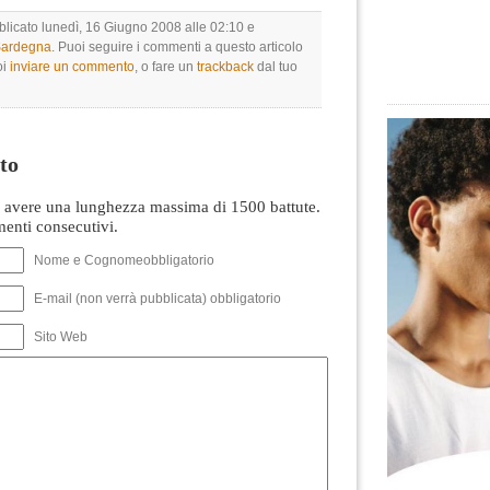
bblicato lunedì, 16 Giugno 2008 alle 02:10 e
 Sardegna
. Puoi seguire i commenti a questo articolo
oi
inviare un commento
, o fare un
trackback
dal tuo
to
avere una lunghezza massima di 1500 battute.
nti consecutivi.
Nome e Cognomeobbligatorio
E-mail (non verrà pubblicata) obbligatorio
Sito Web