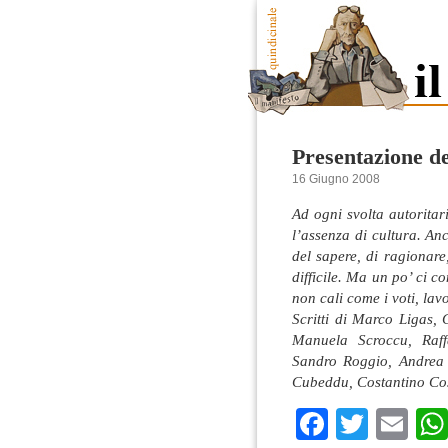
Presentazione d
16 Giugno 2008
Ad ogni svolta autoritar
l’assenza di cultura. An
del sapere, di ragionar
difficile. Ma un po’ ci c
non cali come i voti, la
Scritti di Marco Ligas,
Manuela Scroccu, Raff
Sandro Roggio, Andrea
Cubeddu, Costantino Cos
Faceboo
Twitte
Em