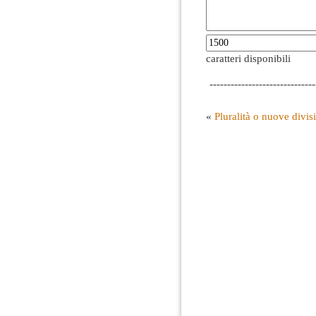
caratteri disponibili
------------------------------
«
Pluralità o nuove divis