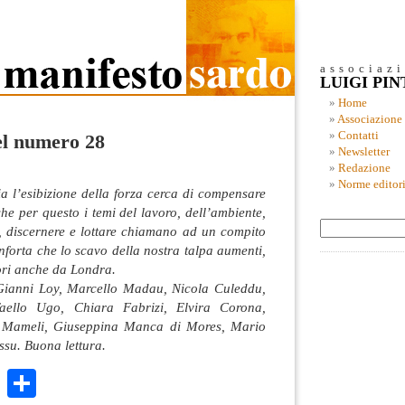
associaz
LUIGI PI
Home
Associazione
Contatti
el numero 28
Newsletter
Redazione
Norme editori
ia l’esibizione della forza cerca di compensare
che per questo i temi del lavoro, dell’ambiente,
e, discernere e lottare chiamano ad un compito
onforta che lo scavo della nostra talpa aumenti,
vori anche da Londra.
 Gianni Loy, Marcello Madau, Nicola Culeddu,
aello Ugo, Chiara Fabrizi, Elvira Corona,
 Mameli, Giuseppina Manca di Mores, Mario
su. Buona lettura.
k
r
ail
WhatsApp
Condividi