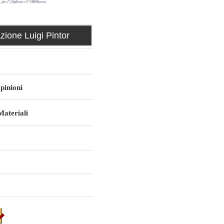
ione Luigi Pintor
pinioni
ateriali