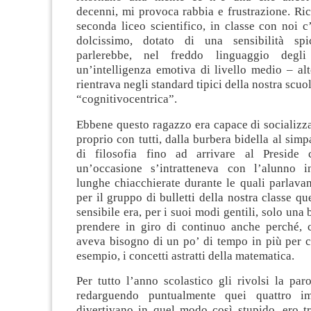
decenni, mi provoca rabbia e frustrazione. Ri
seconda liceo scientifico, in classe con noi 
dolcissimo, dotato di una sensibilità spi
parlerebbe, nel freddo linguaggio degli 
un’intelligenza emotiva di livello medio – al
rientrava negli standard tipici della nostra scu
“cognitivocentrica”.
Ebbene questo ragazzo era capace di socializza
proprio con tutti, dalla burbera bidella al simp
di filosofia fino ad arrivare al Preside
un’occasione s’intratteneva con l’alunno i
lunghe chiacchierate durante le quali parlavan
per il gruppo di bulletti della nostra classe qu
sensibile era, per i suoi modi gentili, solo una
prendere in giro di continuo anche perché, 
aveva bisogno di un po’ di tempo in più per 
esempio, i concetti astratti della matematica.
Per tutto l’anno scolastico gli rivolsi la par
redarguendo puntualmente quei quattro im
divertivano in quel modo così stupido, ero t