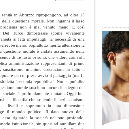
a sanità in Abruzzo ripropongono, ad oltre 15
a della questione morale. Non inganni il lasso
il problema non è mai venuto meno. E così
 Del Turco dimostrasse (come vivamente
aneità ai fatti imputatigli, la necessità di una
 verrebbe meno. Soprattutto merita attenzione la
a questione morale è andata assumendo nella
cende di tre lustri or sono, che videro coinvolti
blica amministrazione rappresentanti di primo
a, suscitarono unanime esecrazione in tutto il
opolare da cui prese avvio il passaggio (ma fu
cosiddetta ”seconda repubblica”. Non si può dire
a questione morale suscitino ancora lo sdegno dei
ma sociale è profondamente mutato. Oggi ben
si: la filosofia che sottende il berlusconismo
i i livelli e soprattutto in una dimensione
lge il mondo politico. Il dato nuovo della
 essa riguarda la società nel suo profondo,
 snodo istituzionale, sin quasi ad annullare due