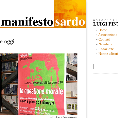
associaz
LUIGI PI
Home
Associazione
Contatti
e oggi
Newsletter
Redazione
Norme editori