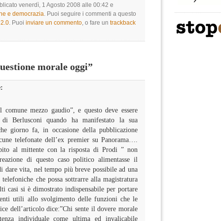
blicato venerdì, 1 Agosto 2008 alle 00:42 e
one e democrazia
. Puoi seguire i commenti a questo
2.0
. Puoi
inviare un commento
, o fare un
trackback
estione morale oggi”
:
l comune mezzo gaudio”, e questo deve essere
o di Berlusconi quando ha manifestato la sua
che giorno fa, in occasione della pubblicazione
lcune telefonate dell’ex premier su Panorama….
bito al mittente con la risposta di Prodi ” non
creazione di questo caso politico alimentasse il
di dare vita, nel tempo più breve possibile ad una
i telefoniche che possa sottrarre alla magistratura
i casi si è dimostrato indispensabile per portare
nti utili allo svolgimento delle funzioni che le
ice dell’articolo dice:”Chi sente il dovere morale
stenza individuale come ultima ed invalicabile