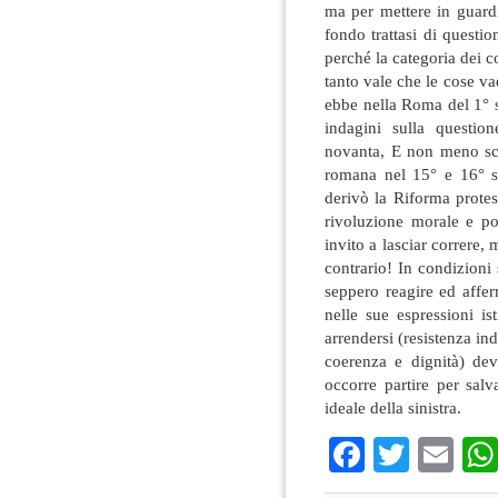
ma per mettere in guardia
fondo trattasi di questi
perché la categoria dei co
tanto vale che le cose va
ebbe nella Roma del 1° 
indagini sulla questi
novanta, E non meno sco
romana nel 15° e 16° s
derivò la Riforma protes
rivoluzione morale e po
invito a lasciar correre,
contrario! In condizioni
seppero reagire ed affer
nelle sue espressioni is
arrendersi (resistenza in
coerenza e dignità) de
occorre partire per sal
ideale della sinistra.
Faceboo
Twitte
Em