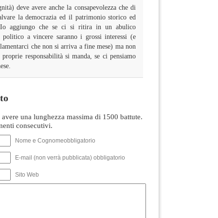
gnità) deve avere anche la consapevolezza che di
alvare la democrazia ed il patrimonio storico ed
. Io aggiungo che se ci si ritira in un abulico
politico a vincere saranno i grossi interessi (e
lamentarci che non si arriva a fine mese) ma non
 proprie responsabilità si manda, se ci pensiamo
aese.
to
avere una lunghezza massima di 1500 battute.
nti consecutivi.
Nome e Cognomeobbligatorio
E-mail (non verrà pubblicata) obbligatorio
Sito Web