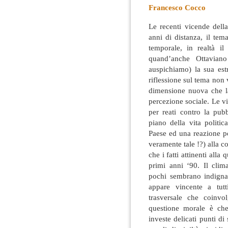
Francesco Cocco
Le recenti vicende dell
anni di distanza, il tem
temporale, in realtà 
quand’anche
Ottaviano
auspichiamo) la sua estr
riflessione sul tema non
dimensione nuova che l
percezione sociale. Le vi
per reati contro la pub
piano della vita politic
Paese ed una reazione p
veramente tale !?) alla 
che i fatti attinenti all
primi anni ‘90. Il cli
pochi sembrano indignar
appare vincente a tutt
trasversale che coinvo
questione morale è che
investe delicati punti di