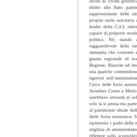
secoli di civiltà giurid
diritto allo Stato pat
rappresentante delle ist
proprio ruolo suscitava 
leader della C.d.L otti
capace di proporre mode
politica. Né, stando 
ragguardevole della si
statutaria che consente 
giunta regionale di av
Regione. Riuscite ad i
una qualche commistione t
rigorosi nell’amministr
l’arco delle forze auton
Anselmo Contu a Mario M
sarebbero arrossiti al 
solo la si pensa ma parte
al patrimonio ideale del
darle forza normativa. S
ispirarono i padri della
migliaia di amministrato
riflettere sullo sconvolg