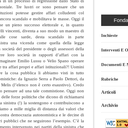
ica in un processo di regressione dallo Stato di
rimoniale. Tre lustri or sono pensare che un
ituzioni potesse gestire affari colludenti col
ancora scandalo e mobilitava le masse. Oggi il
Fondaz
ene un pieno successo elettorale e, in quanto
lli vincenti, diventa a suo modo un maestro di
Inchieste
alle cose sarde, desta scandalo in parte
nistra una vicenda come quella della legge
a società del presidente o degli assessori della
Interventi E O
ere loro società in rapporti d’affari con la
mmaginare Emilio Lussu o Velio Spano operare
Documenti E M
ra affari propri e affari istituzionali?! Uomini
are la cosa pubblica li abbiamo visti in tutto
omistiche: da Ignazio Serra a Paolo Dettori, da
Rubriche
elis (l’elenco non è certo esaustivo). Credo
solo pensare ad una tale commistione. Oggi non
Articoli
 delle forze politiche che dicono di richiamarsi
la sinistra (!) la sostengono e contribuiscono a
Archivio
iamo a mille miglia di distanza dai valori che
 nostra democrazia autonomistica e le decine di
ri pubblici che ne seguirono l’esempio. C’è la
imento intervenuto nei partiti della sinistra che