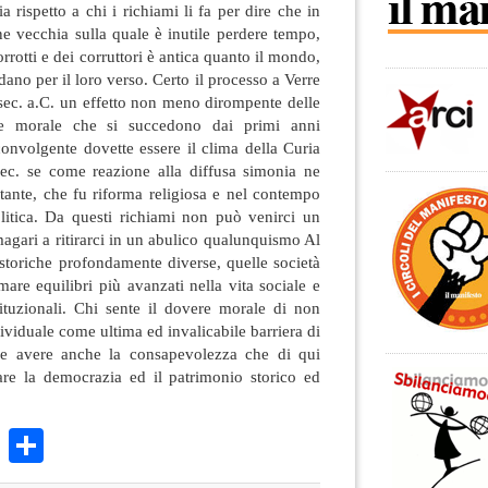
 rispetto a chi i richiami li fa per dire che in
one vecchia sulla quale è inutile perdere tempo,
rrotti e dei corruttori è antica quanto il mondo,
dano per il loro verso. Certo il processo a Verre
sec. a.C. un effetto non meno dirompente delle
one morale che si succedono dai primi anni
nvolgente dovette essere il clima della Curia
ec. se come reazione alla diffusa simonia ne
tante, che fu riforma religiosa e nel contempo
litica. Da questi richiami non può venirci un
 magari a ritirarci in un abulico qualunquismo Al
 storiche profondamente diverse, quelle società
mare equilibri più avanzati nella vita sociale e
tituzionali. Chi sente il dovere morale di non
dividuale come ultima ed invalicabile barriera di
ve avere anche la consapevolezza che di qui
vare la democrazia ed il patrimonio storico ed
k
r
ail
WhatsApp
Condividi