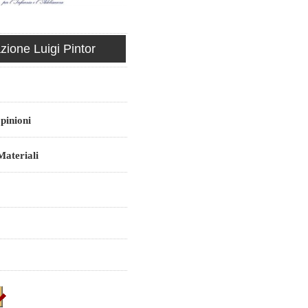
ione Luigi Pintor
pinioni
ateriali