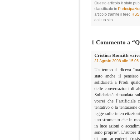
Questo articolo è stato pub
classificato in
Partecipazi
articolo tramite il feed
RSS 
dal tuo sito.
1 Commento a “Qu
Cristina Ronzitti
scrive
31 Agosto 2008 alle 15:06
Un tempo si diceva “ma
stato anche il pensier
solidarietà a Prodi qual
delle conversazioni di a
Solidarietà rimandata su
vorrei che l’artificiale 
tentativo o la tentazione 
legge sulle intercettazion
uno strumento che in molt
in luce azioni o accadime
sono proprie”. L’autore d
di non arrendersi (resi