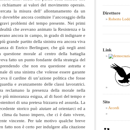
a richiamare ai valori del movimento operaio.
ercata la misura dell’ allontanamento da un
Direttore
he dovrebbe ancora costituire l’ancoraggio della
Roberto Lod
i gravi problemi del tempo presente. Nei primi
dealità che avevano animato la Resistenza e la
 erano ancora in campo, in grado di indignare e
più grande partito della sinistra era ancora viva
ianza di Enrico Berlinguer, che già negli anni
Link
a questione morale al centro della battaglia
veva fatto un punto fondante della strategia del
prendendo che non era questione astratta e
ale di una sinistra che volesse essere garante
eva il cardine di un’azione politica che fosse
guardia e avanzamento delle classi lavoratrici.
a reclamano la presenza della morale nella
 più minoranza esigua, al di fuori del tempo e
Sito
ostenitori di una pretesa bizzarra ed assurda. La
ecedente storico può aiutare ad orientarci ed a
Accedi
l clima da basso impero, che ci è dato vivere,
ente vincente. Per tale motivo qualche breve
n fatto non è certo per indulgere alla citazione