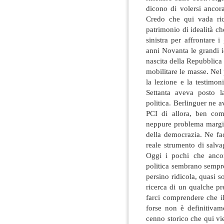
dicono di volersi ancor
Credo che qui vada ric
patrimonio di idealità c
sinistra per affrontare 
anni Novanta le grandi i
nascita della Repubblica
mobilitare le masse. Nel 
la lezione e la testimon
Settanta aveva posto l
politica. Berlinguer ne a
PCI di allora, ben com
neppure problema margin
della democrazia. Ne fac
reale strumento di salva
Oggi i pochi che ancor
politica sembrano sempre
persino ridicola, quasi s
ricerca di un qualche pr
farci comprendere che i
forse non è definitivam
cenno storico che qui vie