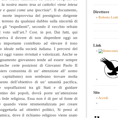
 la nostra mano tesa ai cattolici viene intesa
e e quasi come una ipocrisia
“. Il documento,
Direttore
lla morte improvvisa del prestigioso dirigente
Roberto Lod
terreno da qualsiasi dubbio sulla sincerità di
a gli “espedienti”, secondo il vecchio refrain
l voto sull’art.7 Cost. in poi. Dai fatti, qui
deriva il dovere di non disperdere oggi un
importante contributo ad elevare il tono
Link
o ideale nella società italiana. I percorsi del
ici oggi vanno rivisitati e valorizzati. Anche se
segnamento giovanneo tende ad essere sempre
anche certe posizioni di Giovanni Paolo II
siero comunista di un’ attenzione all’ uomo
l capitalismo) non sembrano trovare molta
mento dell’obiettivo di un’ umanità pacifica,
e sopraffazioni tra gli Stati e di guidare
Sito
stino dei popoli, dovrà porre un’attenzione
la fede religiosa. Essa non è di per sé fonte di
Accedi
e quando viene strumentalizzata per creare
oggettarla ad obiettivi politici, Si pensi al
lamica, dove il richiamo religioso viene usato