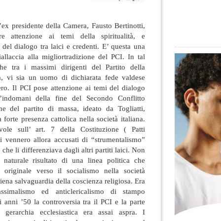
’ex presidente della Camera, Fausto Bertinotti,
re attenzione ai temi della spiritualità, e
 del dialogo tra laici e credenti. E’ questa una
riallaccia alla migliortradizione del PCI.
In tal
he tra i massimi dirigenti del Partito della
, vi sia un uomo di dichiarata fede valdese
ro. Il PCI pose attenzione ai temi del dialogo
l’indomani della fine del Secondo Conflitto
e del partito di massa, ideato da Togliatti,
forte presenza cattolica nella società italiana.
ole sull’ art. 7 della Costituzione ( Patti
ti vennero allora accusati di “strumentalismo”
che li differenziava dagli altri partiti laici. Non
naturale risultato di una linea politica che
 originale verso il socialismo nella società
piena salvaguardia della coscienza religiosa. Era
ssimalismo ed anticlericalismo di stampo
i anni ’50 la controversia tra il PCI e la parte
a gerarchia ecclesiastica era assai aspra. I