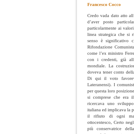
Francesco Cocco
Credo vada dato atto all
d’aver posto particola
particolarmente ai valori
linea strategica che si 
senso è significativo c
Rifondazione Comunista
come l’ex ministro Ferre
con i credenti, già al
mondiale. La costruzion
doveva tener conto della 
Di qui il voto favorev
Lateranensi). I comunis
per questa loro posizione 
si comprese che era il 
ricercava uno sviluppo
italiana ed implicava la 
il rifiuto di ogni ma
ottocentesco, Certo negl
più conservatrice dell