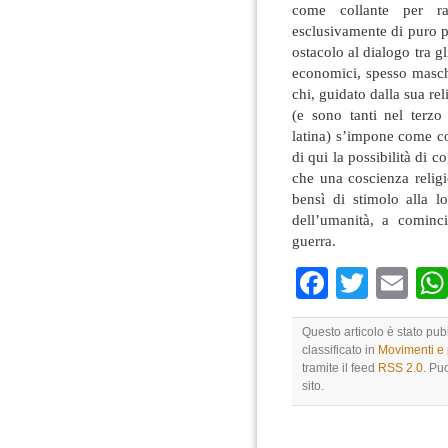
come collante per rag
esclusivamente di puro p
ostacolo al dialogo tra gl
economici, spesso masche
chi, guidato dalla sua reli
(e sono tanti nel terz
latina) s’impone come co
di qui la possibilità di c
che una coscienza religi
bensì di stimolo alla l
dell’umanità, a cominci
guerra.
Faceboo
Twitte
Em
Questo articolo è stato pub
classificato in
Movimenti e p
tramite il feed
RSS 2.0
. Pu
sito.