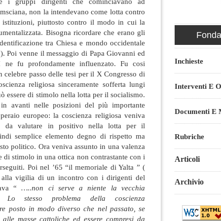
te i gruppi dirigenti che cominciavano ad
gramsciana, non la intendevano come lotta contro
 istituzioni, piuttosto contro il modo in cui la
rumentalizzata. Bisogna ricordare che erano gli
Fondaz
identificazione tra Chiesa e mondo occidentale
mo). Poi venne il messaggio di Papa Giovanni ed
Inchieste
I ne fu profondamente influenzato. Fu cosi
n celebre passo delle tesi per il X Congresso di
oscienza religiosa sinceramente sofferta lungi
Interventi E O
ò essere di stimolo nella lotta per il socialismo.
in avanti nelle posizioni del più importante
Documenti E M
peraio europeo: la coscienza religiosa veniva
da valutare in positivo nella lotta per il
indi semplice elemento degno di rispetto ma
Rubriche
esto politico. Ora veniva assunto in una valenza
 di stimolo in una ottica non contrastante con i
Articoli
erseguiti. Poi nel ’65 “il memoriale di Yalta ” (
alla vigilia di un incontro con i dirigenti del
Archivio
ava “
…..non ci serve a niente la vecchia
a. Lo stesso problema della coscienza
re posto in modo diverso che nel passato, se
 alle masse cattoliche ed essere compresi da