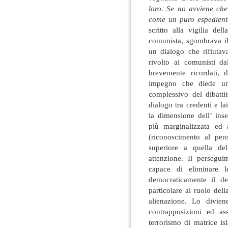
loro. Se no avviene che
come un puro espedient
scritto alla vigilia de
comunista, sgombrava il 
un dialogo che rifiutav
rivolto ai comunisti da
brevemente ricordati, 
impegno che diede un 
complessivo del dibattit
dialogo tra credenti e la
la dimensione dell’ in
più marginalizzata ed 
(riconoscimento al pen
superiore a quella de
attenzione. Il persegui
capace di eliminare l
democraticamente il de
particolare al ruolo del
alienazione. Lo divien
contrapposizioni ed ass
terrorismo di matrice is