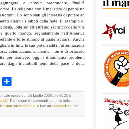
giungere, e talvolta nascondere, finalità
otere. La religione non è mai stata di per sé un
i uomini. Lo sono stati gli interessi di potere ed
rati dietro i simboli della fede. L’ esempio di
giosità, lotta sin all’estremo sacrificio della vita
o e quarto mondo, segnatamente nell’America
erente e forte stimolo al quale ispirarsi. Anche
ogliere in tutta la sua potenzialità l’affermazione
osa, autenticamente vissuta, non è di ostacolo
otta per risolvere oggi i drammatici problemi
are dagli ineludibili temi della pace e della
k
r
ail
WhatsApp
Condividi
blicato mercoledì, 16 Luglio 2008 alle 00:25 e
artiti
. Puoi seguire i commenti a questo articolo
oi
inviare un commento
, o fare un
trackback
dal tuo