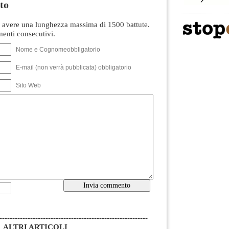
to
avere una lunghezza massima di 1500 battute.
nti consecutivi.
Nome e Cognomeobbligatorio
E-mail (non verrà pubblicata) obbligatorio
Sito Web
----------------------------------------------------------
ALTRI ARTICOLI