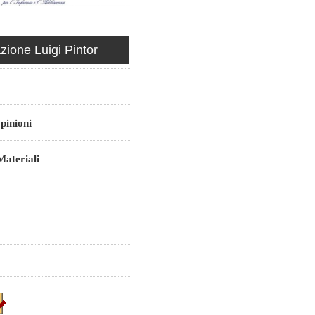
ione Luigi Pintor
pinioni
ateriali