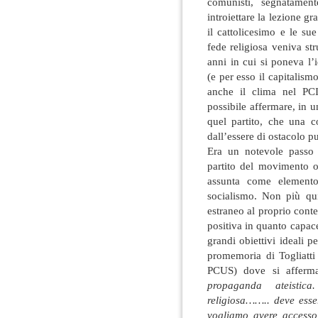
comunisti, segnatamen
introiettare la lezione 
il cattolicesimo e le sue
fede religiosa veniva st
anni in cui si poneva l’
(e per esso il capitalis
anche il clima nel PC
possibile affermare, in u
quel partito, che una c
dall’essere di ostacolo pu
Era un notevole passo 
partito del movimento o
assunta come elemento 
socialismo. Non più qu
estraneo al proprio cont
positiva in quanto capace
grandi obiettivi ideali p
promemoria di Togliatti 
PCUS) dove si afferm
propaganda ateistic
religiosa…….. deve esse
vogliamo avere accesso