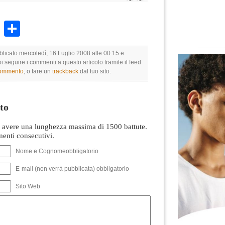
k
r
ail
WhatsApp
Condividi
blicato mercoledì, 16 Luglio 2008 alle 00:15 e
oi seguire i commenti a questo articolo tramite il feed
commento
, o fare un
trackback
dal tuo sito.
to
avere una lunghezza massima di 1500 battute.
nti consecutivi.
Nome e Cognomeobbligatorio
E-mail (non verrà pubblicata) obbligatorio
Sito Web