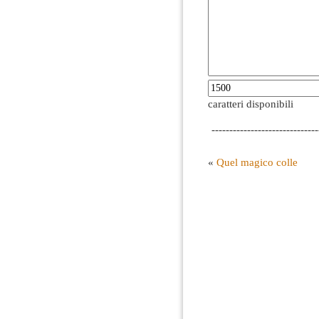
caratteri disponibili
------------------------------
«
Quel magico colle