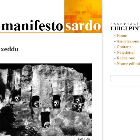
associaz
LUIGI PI
Home
Associazione
Contatti
ixeddu
Newsletter
Redazione
Norme editori