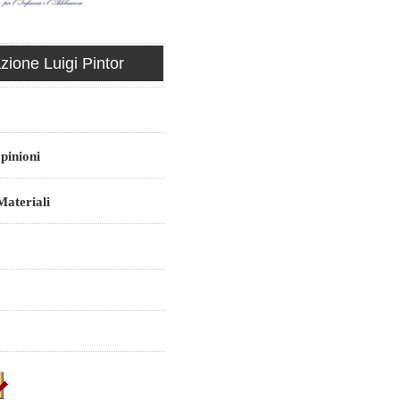
ione Luigi Pintor
pinioni
ateriali