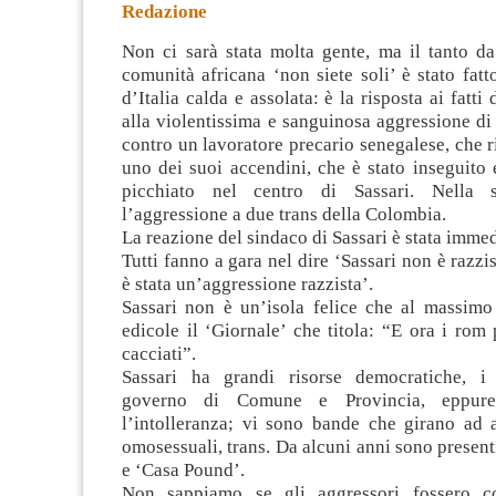
Redazione
Non ci sarà stata molta gente, ma il tanto da
comunità africana ‘non siete soli’ è stato fatt
d’Italia calda e assolata: è la risposta ai fatti 
alla violentissima e sanguinosa aggressione di
contro un lavoratore precario senegalese, che r
uno dei suoi accendini, che è stato inseguito
picchiato nel centro di Sassari. Nella s
l’aggressione a due trans della Colombia.
La reazione del sindaco di Sassari è stata immed
Tutti fanno a gara nel dire ‘Sassari non è razzi
è stata un’aggressione razzista’.
Sassari non è un’isola felice che al massimo
edicole il ‘Giornale’ che titola: “E ora i rom
cacciati”.
Sassari ha grandi risorse democratiche, i 
governo di Comune e Provincia, eppur
l’intolleranza; vi sono bande che girano ad a
omosessuali, trans. Da alcuni anni sono presen
e ‘Casa Pound’.
Non sappiamo se gli aggressori fossero c