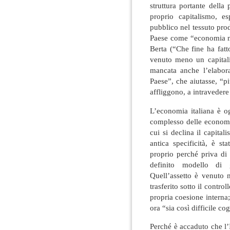
struttura portante della
proprio capitalismo, e
pubblico nel tessuto pro
Paese come “economia 
Berta (“Che fine ha fatt
venuto meno un capitali
mancata anche l’elabor
Paese”, che aiutasse, “
affliggono, a intravedere
L’economia italiana è og
complesso delle economie
cui si declina il capita
antica specificità, è s
proprio perché priva di
definito modello di 
Quell’assetto è venuto 
trasferito sotto il contro
propria coesione interna
ora “sia così difficile co
Perché è accaduto che l’