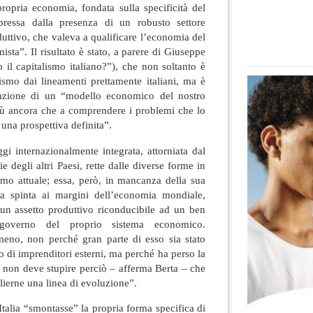
 propria economia, fondata sulla specificità del
spressa dalla presenza di un robusto settore
duttivo, che valeva a qualificare l’economia del
mista”
. Il risultato è stato, a parere di Giuseppe
o il capitalismo italiano?”), che non soltanto è
smo dai lineamenti prettamente italiani, ma è
azione di un “modello economico del nostro
più ancora che a comprendere i problemi che lo
 una prospettiva definita”.
gi internazionalmente integrata, attorniata dal
 degli altri Paesi, rette dalle diverse forme in
lismo attuale; essa, però, in mancanza della sua
tata spinta ai margini dell’economia mondiale,
 un assetto produttivo riconducibile ad un ben
governo del proprio sistema economico.
meno, non perché gran parte di esso sia stato
llo di imprenditori esterni, ma perché ha perso la
; non deve stupire perciò – afferma Berta – che
glierne una linea di evoluzione”.
Italia “smontasse” la propria forma specifica di