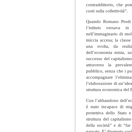
contraddittorio, che po
costi sulla collettività”.
Quando Romano Prodi h
l’istituto versava i
nell’immaginario di mol
miccia accesa; la classe 
una svolta, da reali
dell’economia mista, su
successo del capitalismo
attraverso la prevalen
pubblico, senza che i pa
accompagnare l’elimin
l’elaborazione di un’idea
struttura economica del 
Con l’abbandono dell’eco
è stato incapace di mig
protettiva dello Stato 
struttura del capitalism
della società” e di “far
passato. E’ divenuto così