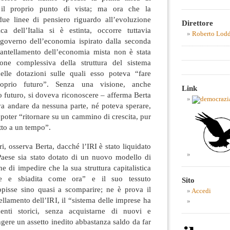
 il proprio punto di vista; ma ora che la
due linee di pensiero riguardo all’evoluzione
Direttore
ca dell’Italia si è estinta, occorre tuttavia
Roberto Lod
 governo dell’economia ispirato dalla seconda
mantellamento dell’economia mista non è stata
one complessiva della struttura del sistema
elle dotazioni sulle quali esso poteva “fare
roprio futuro”. Senza una visione, anche
Link
o futuro, si doveva riconoscere – afferma Berta
va andare da nessuna parte, né poteva sperare,
 poter “ritornare su un cammino di crescita, pur
tto a un tempo”.
ri, osserva Berta, dacché l’IRI è stato liquidato
Paese sia stato dotato di un nuovo modello di
ne di impedire che la sua struttura capitalistica
ile e sbiadita come ora” e il suo tessuto
Sito
appisse sino quasi a scomparire; ne è prova il
Accedi
ellamento dell’IRI, il “sistema delle imprese ha
enti storici, senza acquistarne di nuovi e
ngere un assetto inedito abbastanza saldo da far