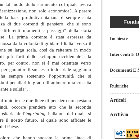
 in tal modo dello strumento col quale aveva
odernizzazione, non solo economica?. A parere
della base produttiva italiana è sempre stata
Fondaz
enza di due correnti di pensiero, che si sono
n differenti momenti e passaggi” della storia
se. La prima corrente è stata espressa da
Inchieste
 mossa dalla volontà di guidare l’Italia “verso il
one su larga scala, così da reiterare in modo
Interventi E O
nti più forti dello sviluppo occidentale”; la
ro, per contro, non si è mai orientata verso
 per garantire il successo industriale raggiunto
Documenti E M
 ha sempre sostenuto l’opportunità che si
zioni peculiari in grado di animare una crescita
Rubriche
ante e solida”.
Articoli
nfronto tra le due linee di pensiero non restano
uindi, occorre prendere atto che la seconda
sitaria dell’
imprinting
italiano” dal quale si
Archivio
e il nostro futuro, al quale sono affidate le
del Paese.
coloro che hanno sposato la prima linea di