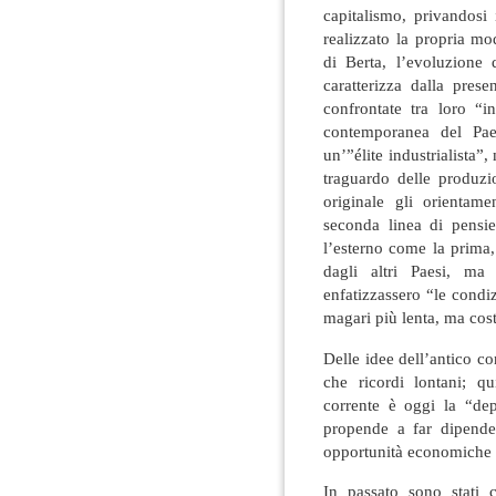
capitalismo, privandosi
realizzato la propria m
di Berta, l’evoluzione 
caratterizza dalla pres
confrontate tra loro “i
contemporanea del Pae
un’”élite industrialista”,
traguardo delle produzi
originale gli orientame
seconda linea di pensie
l’esterno come la prima,
dagli altri Paesi, ma
enfatizzassero “le condi
magari più lenta, ma cost
Delle idee dell’antico co
che ricordi lontani; q
corrente è oggi la “depo
propende a far dipender
opportunità economiche 
In passato sono stati 