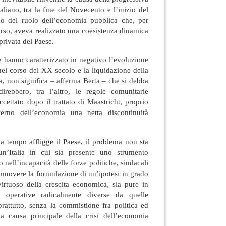
aliano, tra la fine del Novecento e l’inizio del
o del ruolo dell’economia pubblica che, per
orso, aveva realizzato una coesistenza dinamica
privata del Paese.
 hanno caratterizzato in negativo l’evoluzione
 nel corso del XX secolo e la liquidazione della
, non significa – afferma Berta – che si debba
direbbero, tra l’altro, le regole comunitarie
accettato dopo il trattato di Maastricht, proprio
erno dell’economia una netta discontinuità
 da tempo affligge il Paese, il problema non sta
un’Italia in cui sia presente uno strumento
o nell’incapacità delle forze politiche, sindacali
omuovere la formulazione di un’ipotesi in grado
o virtuoso della crescita economica, sia pure in
i operative radicalmente diverse da quelle
oprattutto, senza la commistione fra politica ed
a causa principale della crisi dell’economia