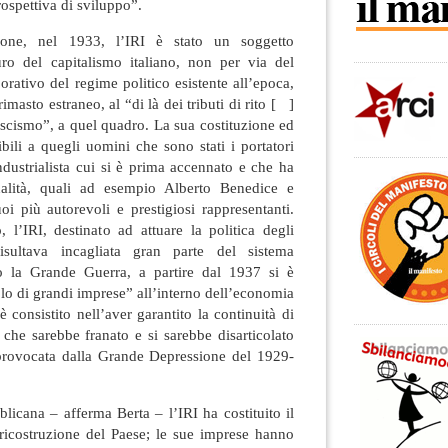
ospettiva di sviluppo”.
zione, nel 1933, l’IRI è stato un soggetto
uro del capitalismo italiano, non per via del
orativo del regime politico esistente all’epoca,
rimasto estraneo, al “di là dei tributi di rito [ ]
fascismo”, a quel quadro. La sua costituzione ed
ibili a quegli uomini che sono stati i portatori
industrialista cui si è prima accennato e che ha
alità, quali ad esempio Alberto Benedice e
i più autorevoli e prestigiosi rappresentanti.
o, l’IRI, destinato ad attuare la politica degli
isultava incagliata gran parte del sistema
po la Grande Guerra, a partire dal 1937 si è
o di grandi imprese” all’interno dell’economia
è consistito nell’aver garantito la continuità di
che sarebbe franato e si sarebbe disarticolato
” provocata dalla Grande Depressione del 1929-
bblicana – afferma Berta – l’IRI ha costituito il
 ricostruzione del Paese; le sue imprese hanno