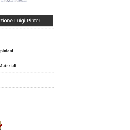
ione Luigi Pintor
pinioni
ateriali