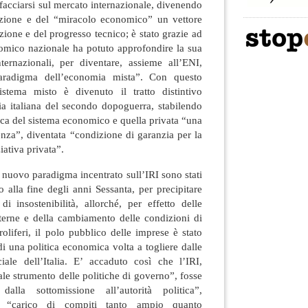
affacciarsi sul mercato internazionale, divenendo
ruzione e del “miracolo economico” un vettore
azione e del progresso tecnico; è stato grazie ad
nomico nazionale ha potuto approfondire la sua
ternazionali, per diventare, assieme all’ENI,
aradigma dell’economia mista”. Con questo
stema misto è divenuto il tratto distintivo
ia italiana del secondo dopoguerra, stabilendo
ca del sistema economico e quella privata “una
enza”, diventata “condizione di garanzia per la
ziativa privata”.
l nuovo paradigma incentrato sull’IRI sono stati
o alla fine degli anni Sessanta, per precipitare
i insostenibilità, allorché, per effetto delle
nterne e della cambiamento delle condizioni di
roliferi, il polo pubblico delle imprese è stato
di una politica economica volta a togliere dalle
ciale dell’Italia. E’ accaduto così che l’IRI,
ale strumento delle politiche di governo”, fosse
 dalla sottomissione all’autorità politica”,
n “carico di compiti tanto ampio quanto