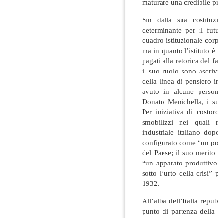
maturare una credibile pr
Sin dalla sua costitu
determinante per il fut
quadro istituzionale corp
ma in quanto l’istituto è 
pagati alla retorica del 
il suo ruolo sono ascriv
della linea di pensiero 
avuto in alcune person
Donato Menichella, i suo
Per iniziativa di costor
smobilizzi nei quali r
industriale italiano do
configurato come “un pol
del Paese; il suo merito 
“un apparato produttivo 
sotto l’urto della crisi
1932.
All’alba dell’Italia repu
punto di partenza della