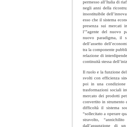
permesso all’Italia di ri
negli anni della ricost
insostituibile dell’innov
esso che il sistema eco
presenza sui mercati in
l’”agente del nuovo p
nuovo paradigma, il si
dell’assetto dell’econom
tra la componente pubbli
relazione di interdipend
continuità stessa dell’ini
Il ruolo e la funzione de
svolti con efficienza sin
poi in una condizione d
trasformazioni sociali i
mercato dei prodotti pet
convertito in strumento 
difficoltà il sistema so
“sollecitato a operare qu
stravolto, “annichilito
dall’assunzione di u