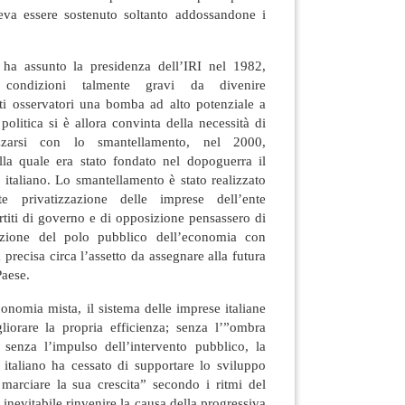
teva essere sostenuto soltanto addossandone i
a assunto la presidenza dell’IRI nel 1982,
n condizioni talmente gravi da divenire
ti osservatori una bomba ad alto potenziale a
politica si è allora convinta della necessità di
zzarsi con lo smantellamento, nel 2000,
lla quale era stato fondato nel dopoguerra il
 italiano. Lo smantellamento è stato realizzato
te privatizzazione delle imprese dell’ente
rtiti di governo e di opposizione pensassero di
azione del polo pubblico dell’economia con
 precisa circa l’assetto da assegnare alla futura
Paese.
nomia mista, il sistema delle imprese italiane
liorare la propria efficienza; senza l’”ombra
e senza l’impulso dell’intervento pubblico, la
o italiano ha cessato di supportare lo sviluppo
 marciare la sua crescita” secondo i ritmi del
 inevitabile rinvenire la causa della progressiva