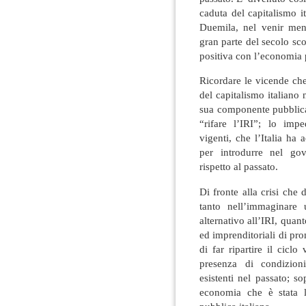
caduta del capitalismo it
Duemila, nel venir men
gran parte del secolo sc
positiva con l’economia 
Ricordare le vicende che
del capitalismo italiano
sua componente pubblica
“rifare l’IRI”; lo impe
vigenti, che l’Italia ha 
per introdurre nel gov
rispetto al passato.
Di fronte alla crisi che
tanto nell’immaginare 
alternativo all’IRI, quant
ed imprenditoriali di pr
di far ripartire il cicl
presenza di condizion
esistenti nel passato; s
economia che è stata l