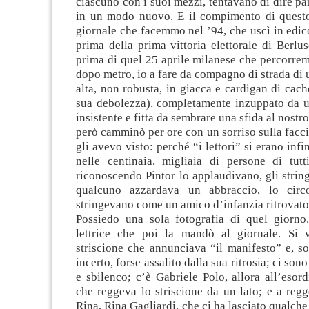
ciascuno con i suoi mezzi, tentavano di dire pa
in un modo nuovo. E il compimento di questo 
giornale che facemmo nel ’94, che uscì in edic
prima della prima vittoria elettorale di Berl
prima di quel 25 aprile milanese che percorre
dopo metro, io a fare da compagno di strada di
alta, non robusta, in giacca e cardigan di cache
sua debolezza), completamente inzuppato da u
insistente e fitta da sembrare una sfida al nostr
però camminò per ore con un sorriso sulla facc
gli avevo visto: perché “i lettori” si erano infi
nelle centinaia, migliaia di persone di tutt
riconoscendo Pintor lo applaudivano, gli stri
qualcuno azzardava un abbraccio, lo cir
stringevano come un amico d’infanzia ritrovato
Possiedo una sola fotografia di quel giorno
lettrice che poi la mandò al giornale. Si 
striscione che annunciava “il manifesto” e, s
incerto, forse assalito dalla sua ritrosia; ci son
e sbilenco; c’è Gabriele Polo, allora all’esord
che reggeva lo striscione da un lato; e a regg
Rina, Rina Gagliardi, che ci ha lasciato qualche