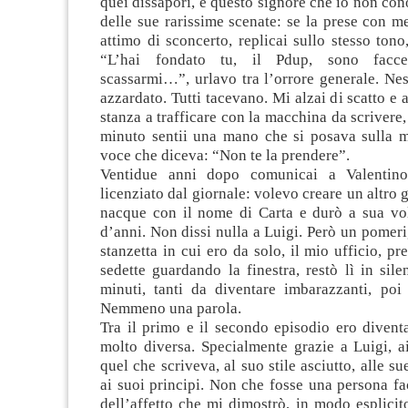
quei dissapori, e questo signore che io non co
delle sue rarissime scenate: se la prese con m
attimo di sconcerto, replicai sullo stesso tono
“L’hai fondato tu, il Pdup, sono facc
scassarmi…”, urlavo tra l’orrore generale. Ne
azzardato. Tutti tacevano. Mi alzai di scatto e 
stanza a trafficare con la macchina da scrivere
minuto sentii una mano che si posava sulla m
voce che diceva: “Non te la prendere”.
Ventidue anni dopo comunicai a Valentin
licenziato dal giornale: volevo creare un altro 
nacque con il nome di Carta e durò a sua vo
d’anni. Non dissi nulla a Luigi. Però un pomeri
stanzetta in cui ero da solo, il mio ufficio, pr
sedette guardando la finestra, restò lì in sile
minuti, tanti da diventare imbarazzanti, poi 
Nemmeno una parola.
Tra il primo e il secondo episodio ero divent
molto diversa. Specialmente grazie a Luigi, ai
quel che scriveva, al suo stile asciutto, alle s
ai suoi principi. Non che fosse una persona fa
dell’affetto che mi dimostrò, in modo esplicit