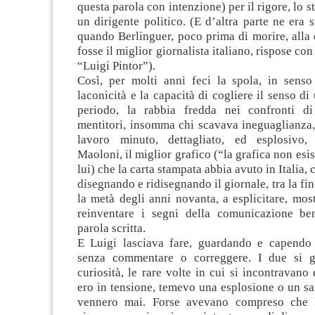
questa parola con intenzione) per il rigore, lo st
un dirigente politico. (E d’altra parte ne era s
quando Berlinguer, poco prima di morire, alla
fosse il miglior giornalista italiano, rispose co
“Luigi Pintor”).
Così, per molti anni feci la spola, in senso 
laconicità e la capacità di cogliere il senso di
periodo, la rabbia fredda nei confronti di
mentitori, insomma chi scavava ineguaglianza, 
lavoro minuto, dettagliato, ed esplosivo, 
Maoloni, il miglior grafico (“la grafica non esi
lui) che la carta stampata abbia avuto in Italia,
disegnando e ridisegnando il giornale, tra la fin
la metà degli anni novanta, a esplicitare, mostr
reinventare i segni della comunicazione be
parola scritta.
E Luigi lasciava fare, guardando e capendo
senza commentare o correggere. I due si 
curiosità, le rare volte in cui si incontravano 
ero in tensione, temevo una esplosione o un s
vennero mai. Forse avevano compreso che l’