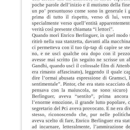
poche parole dell’inizio e il mutismo della fine
un po’ presuntuoso come sono in generale i g
prima di tutto il rispetto, verso di lui, ve
specialmente verso quell’entità apparentement
verità così presente chiamata “i lettori”.
Quando morì Enrico Berlinguer, in quel modo t
ritirò nella sua stanzetta, davanti alla macchi
ci permetteva con il tuo tip-tap di capire se st
no, e ne uscì qualche ora dopo con il pezz
avesse mai scritto (in seguito ne scrisse un al
Gandhi, quando uscì il colossale film di Attenb
era rimasto affascinato), leggendo il quale ca
dire l’ormai abusata espressione di Gramsci, 
sentimentale”. Pintor, che era stato scacciato da
pensava con la maiuscola, ne sono sicuro) 
Berlinguer, aveva “sentito”, prima ancora 
l’enorme emozione, il grande lutto popolare, 
segretario del Pci aveva provocato. E ne era div
stesso, riconoscendo che, pur nelle politich
aveva scelto di fare, Enrico Berlinguer era stat
ad incarnare, letteralmente, l’ammirazione d