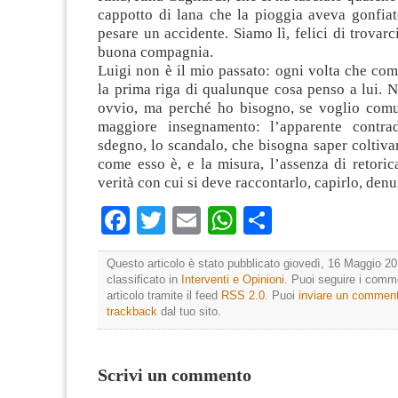
cappotto di lana che la pioggia aveva gonfia
pesare un accidente. Siamo lì, felici di trovar
buona compagnia.
Luigi non è il mio passato: ogni volta che com
la prima riga di qualunque cosa penso a lui. N
ovvio, ma perché ho bisogno, se voglio comu
maggiore insegnamento: l’apparente contrad
sdegno, lo scandalo, che bisogna saper coltiva
come esso è, e la misura, l’assenza di retorica
verità con cui si deve raccontarlo, capirlo, denu
Facebook
Twitter
Email
WhatsApp
Condividi
Questo articolo è stato pubblicato giovedì, 16 Maggio 20
classificato in
Interventi e Opinioni
. Puoi seguire i comm
articolo tramite il feed
RSS 2.0
. Puoi
inviare un commen
trackback
dal tuo sito.
Scrivi un commento