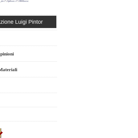
ione Luigi Pintor
pinioni
ateriali