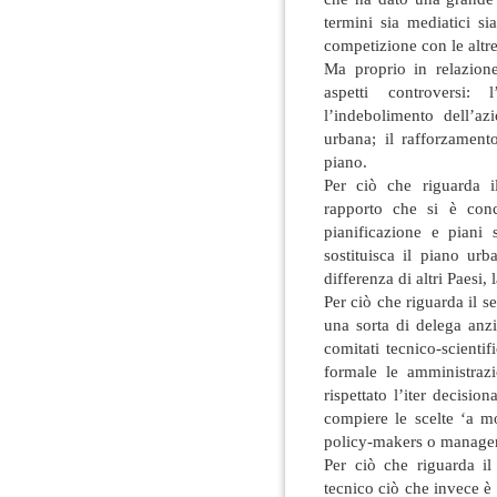
termini sia mediatici si
competizione con le altre 
Ma proprio in relazione
aspetti controversi: 
l’indebolimento dell’az
urbana; il rafforzament
piano.
Per ciò che riguarda il
rapporto che si è concr
pianificazione e piani 
sostituisca il piano urb
differenza di altri Paesi,
Per ciò che riguarda il s
una sorta di delega anzi
comitati tecnico-scientif
formale le amministraz
rispettato l’iter decision
compiere le scelte ‘a mo
policy-makers o manager
Per ciò che riguarda il
tecnico ciò che invece è p