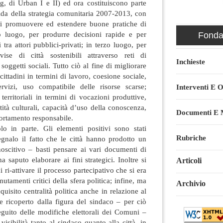
reg, di Urban I e II) ed ora costituiscono parte
uida della strategia comunitaria 2007-2013, con
, di promuovere ed estendere buone pratiche di
o luogo, per produrre decisioni rapide e per
Fondaz
i tra attori pubblici-privati; in terzo luogo, per
vise di città sostenibili attraverso reti di
Inchieste
soggetti sociali. Tutto ciò al fine di migliorare
cittadini in termini di lavoro, coesione sociale,
ervizi, uso compatibile delle risorse scarse;
Interventi E O
territoriali in termini di vocazioni produttive,
tità culturali, capacità d’uso della conoscenza,
Documenti E M
ortamento responsabile.
o in parte. Gli elementi positivi sono stati
Rubriche
egnalo il fatto che le città hanno prodotto un
noscitivo – basti pensare ai vari documenti di
a saputo elaborare ai fini strategici. Inoltre si
Articoli
 ri-attivare il processo partecipativo che si era
mutamenti critici della sfera politica; infine, ma
Archivio
uisito centralità politica anche in relazione al
 ricoperto dalla figura del sindaco – per ciò
seguito delle modifiche elettorali dei Comuni –
isibilità tanto al sindaco quanto alla città, in