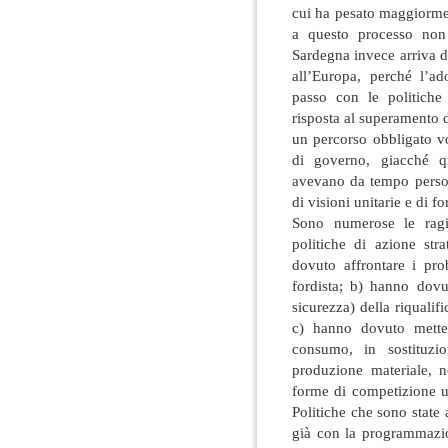
cui ha pesato maggiormen
a questo processo non 
Sardegna invece arriva do
all’Europa, perché l’ad
passo con le politiche
risposta al superamento 
un percorso obbligato vo
di governo, giacché que
avevano da tempo perso l
di visioni unitarie e di f
Sono numerose le ragi
politiche di azione str
dovuto affrontare i pro
fordista; b) hanno dovu
sicurezza) della riqualif
c) hanno dovuto metter
consumo, in sostituzio
produzione materiale, n
forme di competizione u
Politiche che sono state
già con la programmazio