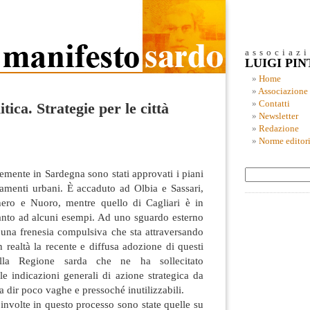
associaz
LUIGI PI
Home
Associazione
Contatti
itica. Strategie per le città
Newsletter
Redazione
Norme editori
emente in Sardegna sono stati approvati i piani
diamenti urbani. È accaduto ad Olbia e Sassari,
hero e Nuoro, mentre quello di Cagliari è in
oltanto ad alcuni esempi. Ad uno sguardo esterno
 una frenesia compulsiva che sta attraversando
 realtà la recente e diffusa adozione di questi
lla Regione sarda che ne ha sollecitato
le indicazioni generali di azione strategica da
 a dir poco vaghe e pressoché inutilizzabili.
oinvolte in questo processo sono state quelle su