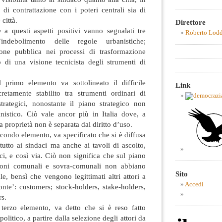
a di contrattazione con i poteri centrali sia di
città.
Direttore
 a questi aspetti positivi vanno segnalati tre
Roberto Lod
l’indebolimento delle regole urbanistiche;
ione pubblica nei processi di trasformazione
o di una visione tecnicista degli strumenti di
 primo elemento va sottolineato il difficile
Link
etamente stabilito tra strumenti ordinari di
strategici, nonostante il piano strategico non
anistico. Ciò vale ancor più in Italia dove, a
 la proprietà non è separata dal diritto d’uso.
econdo elemento, va specificato che si è diffusa
tutto ai sindaci ma anche ai tavoli di ascolto,
ici, e così via. Ciò non significa che sul piano
ioni comunali e sovra-comunali non abbiano
Sito
ale, bensì che vengono legittimati altri attori a
Accedi
nte’: customers; stock-holders, stake-holders,
s.
 terzo elemento, va detto che si è reso fatto
olitico, a partire dalla selezione degli attori da