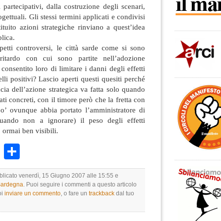
 partecipativi, dalla costruzione degli scenari,
ogettuali. Gli stessi termini applicati e condivisi
tituito azioni strategiche rinviano a quest’idea
lica.
petti controversi, le città sarde come si sono
ritardo con cui sono partite nell’adozione
consentito loro di limitare i danni degli effetti
lli positivi? Lascio aperti questi quesiti perché
acia dell’azione strategica va fatta solo quando
ati concreti, con il timore però che la fretta con
o’ ovunque abbia portato l’amministratore di
quando non a ignorare) il peso degli effetti
 ormai ben visibili.
k
r
ail
WhatsApp
Condividi
bblicato venerdì, 15 Giugno 2007 alle 15:55 e
 Sardegna
. Puoi seguire i commenti a questo articolo
oi
inviare un commento
, o fare un
trackback
dal tuo