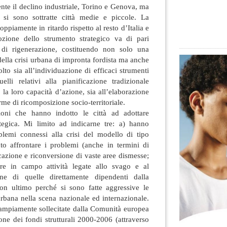
te il declino industriale, Torino e Genova, ma
si sono sottratte città medie e piccole. La
ppiamente in ritardo rispetto al resto d’Italia e
ozione dello strumento strategico va di pari
 di rigenerazione, costituendo non solo una
della crisi urbana di impronta fordista ma anche
lto sia all’individuazione di efficaci strumenti
lli relativi alla pianificazione tradizionale
a loro capacità d’azione, sia all’elaborazione
orme di ricomposizione socio-territoriale.
oni che hanno indotto le città ad adottare
ategica. Mi limito ad indicarne tre: a) hanno
blemi connessi alla crisi del modello di tipo
to affrontare i problemi (anche in termini di
icazione e riconversione di vaste aree dismesse;
e in campo attività legate allo svago e al
ne di quelle direttamente dipendenti dalla
on ultimo perché si sono fatte aggressive le
rbana nella scena nazionale ed internazionale.
 ampiamente sollecitate dalla Comunità europea
ne dei fondi strutturali 2000-2006 (attraverso