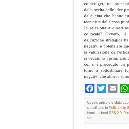
coinvolgere nei processi
dalla scelta delle idee pr
dalle città che hanno is
tecnicista della cosa pubb
In relazione a questi as
collocate? Ovvero, il 
dell’azione strategica ha 
negativi e potenziare que
la valutazione dell’effic
si vedranno i primi risult
cui si è proceduto un p
turno a sottostimare (
negativi che altrove sono
Faceboo
Twitte
Em
Questo articolo è stato pu
classificato in
Politiche in
tramite il feed
RSS 2.0
. Pu
sito.