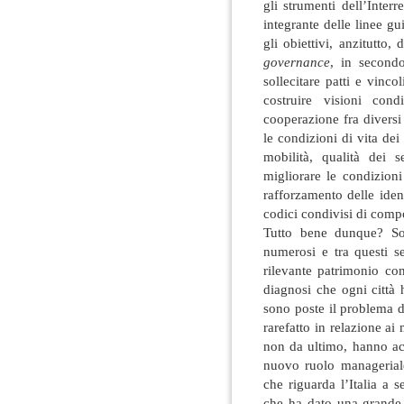
gli strumenti dell’Inter
integrante delle linee g
gli obiettivi, anzitutto
governance
, in second
sollecitare patti e vincol
costruire visioni condi
cooperazione fra diversi 
le condizioni di vita dei 
mobilità, qualità dei s
migliorare le condizioni 
rafforzamento delle iden
codici condivisi di comp
Tutto bene dunque? Sol
numerosi e tra questi s
rilevante patrimonio co
diagnosi che ogni città h
sono poste il problema di
rarefatto in relazione ai 
non da ultimo, hanno acq
nuovo ruolo manageriale
che riguarda l’Italia a 
che ha dato una grande v