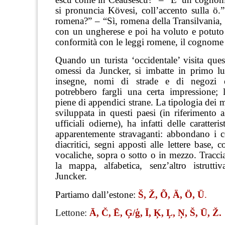
si pronuncia Kövesi, coll’accento sulla ö
romena?” – “Sì, romena della Transilvania,
con un ungherese e poi ha voluto e potuto 
conformità con le leggi romene, il cognome 
Quando un turista ‘occidentale’ visita quest
omessi da Juncker, si imbatte in primo luo
insegne, nomi di strade e di negozi 
potrebbero fargli una certa impressione; l
piene di appendici strane. La tipologia dei m
sviluppata in questi paesi (in riferimento a
ufficiali odierne), ha infatti delle caratteri
apparentemente stravaganti: abbondano i co
diacritici, segni apposti alle lettere base, 
vocaliche, sopra o sotto o in mezzo. Tracci
la mappa, alfabetica, senz’altro istrutt
Juncker.
Partiamo dall’estone:
Š, Ž, Õ, Ä, Ö, Ü
.
Lettone:
Ā, Č, Ē, Ģ/ģ, Ī, Ķ, Ļ, Ņ, Š, Ū, Ž.