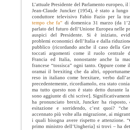
L’attuale Presidente del Parlamento europeo, i
Jean-Claude Juncker (1954), è stato a lungo i
conduttore televisivo Fabio Fazio per la tr
tempo che fa”
di domenica 31 marzo
(da 1’2
parlato del futuro dell’Unione Europea nelle pr
auspici del Presidente. Si è iniziato, evi
problemi economici dell’Italia e dalla riduzion
pubblico (ricordando anche il caso della Grec
toccati argomenti come il ruolo centrale d
Francia ed Italia, nonostante anche la mac
francese “tossisca” ogni tanto. Oppure come i
oramai il brexiting che da altri, opportuname
reso in italiano come brexitare, verbo dall’a
precedentemente, ricordiamolo, era stato conia
ma tutto questo non è stato detto durante la
sono aggiunte di chi scrive]. Significativamen
ha pronunciato brexit, Juncker ha risposto,
esitazione e sorridendo, c’est quoi? “che
accennato più volte alla migrazione, ai migranti
i quali bisogna avere rispetto e attenzione. 
primo ministro dell’Ungheria] si trovi – ha de