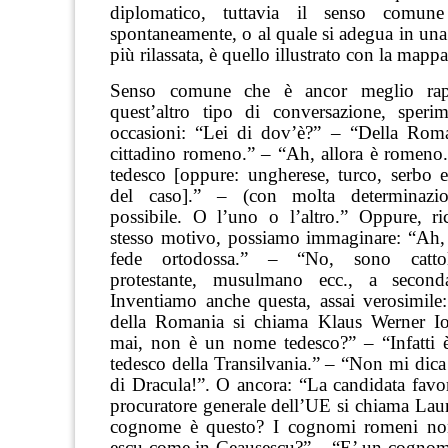
diplomatico, tuttavia il senso comun
spontaneamente, o al quale si adegua in un
più rilassata, è quello illustrato con la mappa
Senso comune che è ancor meglio rapp
quest’altro tipo di conversazione, speri
occasioni: “Lei di dov’è?” – “Della Rom
cittadino romeno.” – “Ah, allora è romeno
tedesco [oppure: ungherese, turco, serbo e
del caso].” – (con molta determinazi
possibile. O l’uno o l’altro.” Oppure, r
stesso motivo, possiamo immaginare: “Ah, 
fede ortodossa.” – “No, sono cattol
protestante, musulmano ecc., a second
Inventiamo anche questa, assai verosimile:
della Romania si chiama Klaus Werner I
mai, non è un nome tedesco?” – “Infatti è
tedesco della Transilvania.” – “Non mi dica
di Dracula!”. O ancora: “La candidata favor
procuratore generale dell’UE si chiama Lau
cognome è questo? I cognomi romeni non
escu come in Ceausescu?” – “E’ un cognom