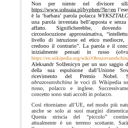
Non per niente nel divisore silla
https://www.ushuaia.pl/hyphen/?ln=en
l’es
è la ‘barbara’ parola polacca
WYKSZTAŁ
una parola inventata bell’apposta e senza
affatto. Significherebbe, dovend
circonlocuzione approssimativa, “intellett
livello di istruzione ed etico mediocre,
credono il contrario”. La parola e il conc
inizialmente pensati in russo
(
o
br
https://en.wikipedia.org/wiki/Obrazovanshchin
Aleksandr Solženicyn per un suo saggio 
della sua espulsione dall’Unione Sov
ricevimento del Premio Nobel. Sul
o
brazovanshchina
le voci di Wikipedia so
russo, polacco e inglese. Successivam
concetto sono stati accolti in polacco.
Così ritorniamo all’UE, nel modo più natur
anche se solo ai suoi margini dimentica
Questa striscia del “piccolo” contin
attualmente è un terreno scottante. Sar