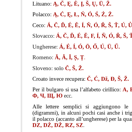
Lituano:
Ą, Č, Ę, Ė, Į, Š, Ų, Ū, Ž.
Polacco:
Ą, Ć, Ę, Ł, Ń, Ó, Ś, Ź, Ż.
Ceco:
Á, Č, Ď, É, Ě, Í, Ň, Ó, Ř, Š, Ť, Ú, 
Slovacco:
Á, Č, Ď, É, Ě, F, Í, Ň, Ó, Ř, Š, 
Ungherese:
Á, É, Í, Ó, Ö, Ő, Ú, Ü, Ű.
Romeno:
Ă, Â, Î, Ș, Ț
.
Sloveno: solo
Č, Š, Ž.
Croato invece recupera:
Č, Ć, Dž, Đ, Š, Ž.
Per il bulgaro si usa l’alfabeto cirillico:
А, 
Ф, Ч, Щ, Ю
ecc.
Alle lettere semplici si aggiungono le 
(digrammi), in alcuni pochi casi anche i tr
il polacco (accanto all’ungherese) per la qua
DZ, DŹ, DŻ, RZ, SZ
.