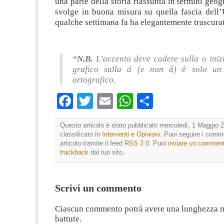
una parte della storia riassunta in termini geog
svolge in buona misura su quella fascia dell
qualche settimana fa ha elegantemente trascura
*
N.B.
L’accento deve cadere sulla o inizi
grafico sulla á (e non à) è solo un 
ortografico.
Facebook
Twitter
Email
WhatsApp
Condividi
Questo articolo è stato pubblicato mercoledì, 1 Maggio 2
classificato in
Interventi e Opinioni
. Puoi seguire i comm
articolo tramite il feed
RSS 2.0
. Puoi
inviare un commen
trackback
dal tuo sito.
Scrivi un commento
Ciascun commento potrà avere una lunghezza 
battute.