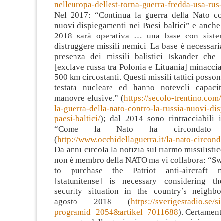
nelleuropa-dellest-torna-guerra-fredda-usa-ru
Nel 2017: “Continua la guerra della Nato co
nuovi dispiegamenti nei Paesi baltici” e anche
2018 sarà operativa … una base con siste
distruggere missili nemici. La base è necessaria
presenza dei missili balistici Iskander che
[exclave russa tra Polonia e Lituania] minacci
500 km circostanti. Questi missili tattici posso
testata nucleare ed hanno notevoli capaci
manovre elusive.” (
https://secolo-trentino.com/
la-guerra-della-nato-contro-la-russia-nuovi-di
paesi-baltici/
); dal 2014 sono rintracciabili 
“Come la Nato ha circondato 
(
http://www.occhidellaguerra.it/la-nato-circond
Da anni circola la notizia sul riarmo missilisti
non è membro della NATO ma vi collabora: “Sw
to purchase the Patriot anti-aircraft m
[statunitense] is necessary considering th
security situation in the country’s neighbo
agosto 2018 (
https://sverigesradio.se/s
programid=2054&artikel=7011688
). Certament