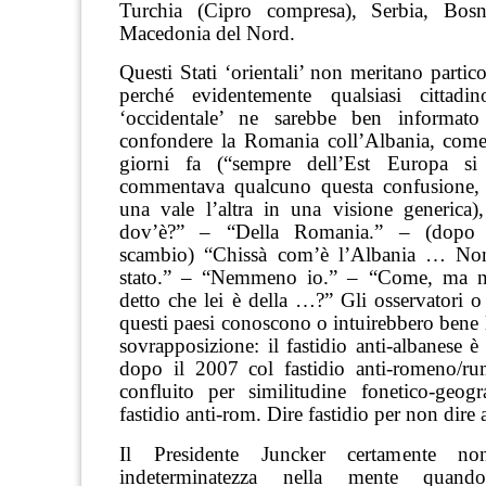
Turchia (Cipro compresa), Serbia, Bosni
Macedonia del Nord.
Questi Stati ‘orientali’ non meritano partico
perché evidentemente qualsiasi cittadin
‘occidentale’ ne sarebbe ben informa
confondere la Romania coll’Albania, come
giorni fa (“sempre dell’Est Europa si
commentava qualcuno questa confusione, 
una vale l’altra in una visione generica),
dov’è?” – “Della Romania.” – (dopo q
scambio) “Chissà com’è l’Albania … No
stato.” – “Nemmeno io.” – “Come, ma 
detto che lei è della …?” Gli osservatori o 
questi paesi conoscono o intuirebbero bene l
sovrapposizione: il fastidio anti-albanese è 
dopo il 2007 col fastidio anti-romeno/r
confluito per similitudine fonetico-geogr
fastidio anti-rom. Dire fastidio per non dire a
Il Presidente Juncker certamente n
indeterminatezza nella mente quan