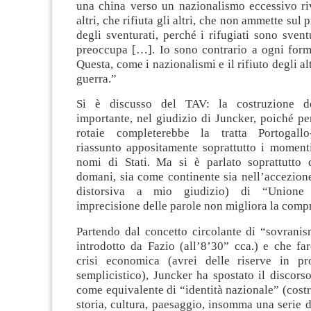
una china verso un nazionalismo eccessivo riv
altri, che rifiuta gli altri, che non ammette sul p
degli sventurati, perché i rifugiati sono svent
preoccupa […]. Io sono contrario a ogni form
Questa, come i nazionalismi e il rifiuto degli al
guerra.”
Si è discusso del TAV: la costruzione de
importante, nel giudizio di Juncker, poiché per
rotaie completerebbe la tratta Portogall
riassunto appositamente soprattutto i moment
nomi di Stati. Ma si è parlato soprattutto 
domani, sia come continente sia nell’accezione 
distorsiva a mio giudizio) di “Unione
imprecisione delle parole non migliora la comp
Partendo dal concetto circolante di “sovrani
introdotto da Fazio (all’8’30” cca.) e che fa
crisi economica (avrei delle riserve in pr
semplicistico), Juncker ha spostato il discors
come equivalente di “identità nazionale” (costr
storia, cultura, paesaggio, insomma una serie di