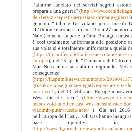
l’allarme lanciato dei servizi segreti estoni
prepara a una guerra” (
http://www.occhidellague
dei-servizi-segreti-la-russia-si-prepara-guerra/
gennaio “Italia e Ue votano per i missili 
“L‘Unione europea – di cui 21 dei 27 membri f
Nato (come ne fa parte la Gran Bretagna in uscit
è così totalmente uniformata alla posizione d
sua volta si è totalmente uniformata a quella de
(
https://ilmanifesto.it/italia-e-ue-votano-per-i-m
europa/
); del 13 aprile “L’aumento dell’attivit
Mar Nero mina la stabilità regionale, Mosc
conseguenz
(
https://it.sputniknews.com/mondo/201904137
grushko-conseguenze-negative-per-lattivita-del
mar-nero/
; del 13 febbraio “Europe must avoi
West missile race” (
https://www.politico.eu
must-avoid-another-east-west-missile-race-don
vladimir-putin-russia-nato/
). Già nel 2016 
nell’Europa dell’Est … Gli Usa hanno inaugura
base operativa in R
(
http://www.ilgiornale.it/news/politica/super-mi