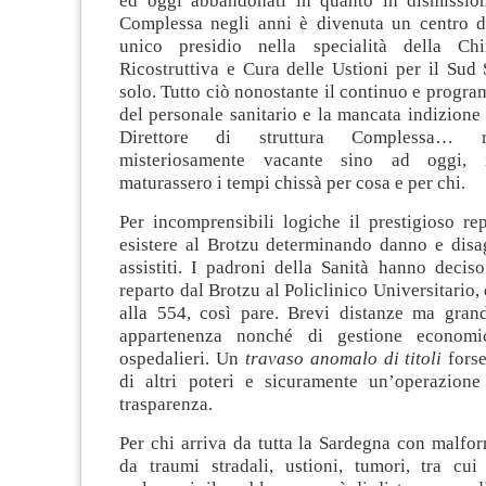
ed oggi abbandonati in quanto in dismission
Complessa negli anni è divenuta un centro d
unico presidio nella specialità della Chir
Ricostruttiva e Cura delle Ustioni per il Sud
solo. Tutto ciò nonostante il continuo e program
del personale sanitario e la mancata indizione
Direttore di struttura Complessa… r
misteriosamente vacante sino ad oggi, 
maturassero i tempi chissà per cosa e per chi.
Per incomprensibili logiche il prestigioso re
esistere al Brotzu determinando danno e disa
assistiti. I padroni della Sanità hanno deciso 
reparto
dal Brotzu al Policlinico Universitario, 
alla 554, così pare. Brevi distanze ma grand
appartenenza nonché di gestione economi
ospedalieri. Un
travaso anomalo di titoli
fors
di altri poteri e sicuramente un’operazione
trasparenza.
Per chi arriva da tutta la Sardegna con malfor
da traumi stradali, ustioni, tumori, tra cui 