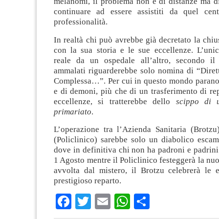
melanomi, il problema non è di distanze ma di
continuare ad essere assistiti da quel cen
professionalità.
In realtà chi può avrebbe già decretato la chiu
con la sua storia e le sue eccellenze. L’unic
reale da un ospedale all’altro, secondo il
ammalati riguarderebbe solo nomina di “Dirett
Complessa…”. Per cui in questo mondo parano
e di demoni, più che di un trasferimento di re
eccellenze, si tratterebbe dello
scippo di 
primariato
.
L’operazione tra l’Azienda Sanitaria (Brotzu)
(Policlinico) sarebbe solo un diabolico escam
dove in definitiva chi non ha padroni e padrini 
1 Agosto mentre il Policlinico festeggerà la nu
avvolta dal mistero, il Brotzu celebrerà le 
prestigioso reparto.
Facebook
Twitter
Email
WhatsApp
Condividi