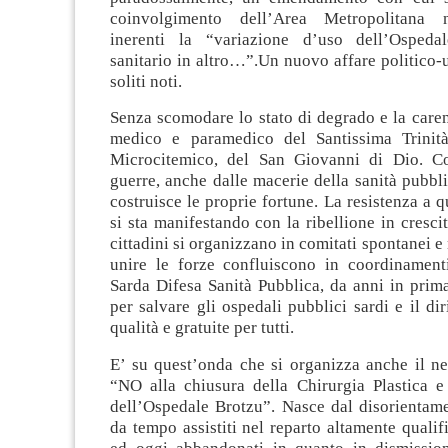
coinvolgimento dell’Area Metropolitana n
inerenti la “variazione d’uso dell’Ospeda
sanitario in altro…”.Un nuovo affare politico-u
soliti noti.
Senza scomodare lo stato di degrado e la care
medico e paramedico del Santissima Trinità
Microcitemico, del San Giovanni di Dio. Co
guerre, anche dalle macerie della sanità pubbli
costruisce le proprie fortune. La resistenza a q
si sta manifestando con la ribellione in crescita
cittadini si organizzano in comitati spontanei e 
unire le forze confluiscono in coordinamen
Sarda Difesa Sanità Pubblica, da anni in prima 
per salvare gli ospedali pubblici sardi e il dir
qualità e gratuite per tutti.
E’ su quest’onda che si organizza anche il n
“NO alla chiusura della Chirurgia Plastica e
dell’Ospedale Brotzu”. Nasce dal disorientame
da tempo assistiti nel reparto altamente qualif