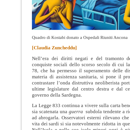
Quadro di Kostabi donato a Ospedali Riuniti Ancona
[Claudia Zuncheddu]
Nell’era dei diritti negati e del tramonto d
conquiste sociali dello scorso secolo di cui 
78, che ha permesso il superamento delle di
materia di assistenza sanitaria, si pone il p
contrastare l’onda distruttiva neoliberista port
ultime legislature dal centro destra e dal ce
governo della Sardegna.
La Legge 833 continua a vivere sulla carta benc
sia scatenata una
guerra
subdola tendente a ri
ad abrogarla. Osservatori esterni rilevano che 
vita dei sardi si sia notevolmente ridotta in que
Nell’Isola e nelle sue isole minori oggi è pi