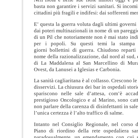
basta non garantire i servizi sanitari. Si incom
cittadini più fragili e indifesi: dai sofferenti men
E’ questa la guerra voluta dagli ultimi governi 
dai poteri multinazionali in nome di un pareggio
di un Pil che notoriamente non è mai stato ind
per i popoli. Su questi temi la stampa r
giorni bollettini di guerra. Chiudono reparti
nome della razionalizzazione, dal nord al sud,
di La Maddalena al San Marcellino di Mura
Ovest, da Lanusei a Iglesias e Carbonia.
La sanità cagliaritana è al collasso. Crescono le l
disservizi. La chiusura dei bar in ospedali stori
spariscono nelle sale d’attesa, com’è acca
prestigioso Oncologico e al Marino, sono catt
non parlare della carenza di disinfettanti in sa
l’unica certezza è l’alto traffico di salme.
Intanto nel Consiglio Regionale, nel corso de
Piano di riordino della rete ospedaliera sa
paradossalmente, un emendamento con cui s