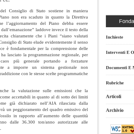
 del Consiglio di Stato sostiene in maniera
Piano non era scaduto in quanto la Direttiva
Fondaz
e l’aggiornamento del Piano debba essere
 dall’emanazione” laddove invece il testo della
recita chiaramente che i Piani “siano valutati
Inchieste
Consiglio di Stato elude evidentemente il senso
ece è fondamentale per la comprensione delle
Interventi E O
 ha lasciato la programmazione regionale, per
caos più generale portando a forzature
zzate a imporre un sistema gestionale non
Documenti E M
traddizione con le stesse scelte programmatiche
Rubriche
nche la valutazione sulle emissioni che la
Articoli
ome accettabili in quanto al di sotto dei limiti
ome già dichiarato nell’AIA rilasciata dalla
avrà un peggioramento del quadro emissivo del
Archivio
ossilo in rapporto all’aumento delle quantità
anno dalle 36.300 ton/anno autorizzate alle
.