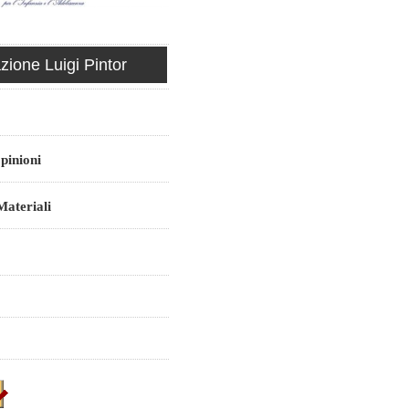
ione Luigi Pintor
pinioni
ateriali