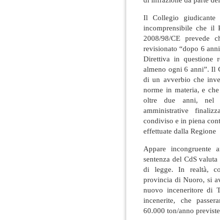
Il Collegio giudicante
incomprensibile che il 
2008/98/CE prevede ch
revisionato “dopo 6 anni
Direttiva in questione 
almeno ogni 6 anni”. Il 
di un avverbio che inv
norme in materia, e che
oltre due anni, nel 
amministrative finali
condiviso e in piena con
effettuate dalla Regione
Appare incongruente a
sentenza del CdS valuta c
di legge. In realtà, c
provincia di Nuoro, si 
nuovo inceneritore di T
incenerite, che passer
60.000 ton/anno previste