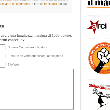
oi
inviare un commento
, o fare un
trackback
dal tuo
to
avere una lunghezza massima di 1500 battute.
nti consecutivi.
Nome e Cognomeobbligatorio
E-mail (non verrà pubblicata) obbligatorio
Sito Web