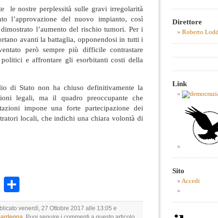
le nostre perplessità sulle gravi irregolarità
nto l’approvazione del nuovo impianto, così
Direttore
mostrato l’aumento del rischio tumori. Per i
Roberto Lod
rtano avanti la battaglia, opponendosi in tutti i
entato però sempre più difficile contrastare
politici e affrontare gli esorbitanti costi della
Link
io di Stato non ha chiuso definitivamente la
zioni legali, ma il quadro preoccupante che
azioni impone una forte partecipazione dei
tratori locali, che indichi una chiara volontà di
Sito
k
r
ail
WhatsApp
Condividi
Accedi
blicato venerdì, 27 Ottobre 2017 alle 13:05 e
 Sardegna
. Puoi seguire i commenti a questo articolo