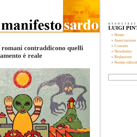
associaz
LUIGI PI
Home
Associazione
Contatti
ci romani contraddicono quelli
Newsletter
namento è reale
Redazione
Norme editori