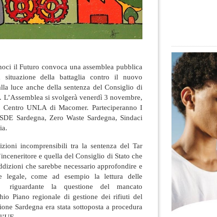
oci il Futuro convoca una assemblea pubblica
a situazione della battaglia contro il nuovo
 alla luce anche della sentenza del Consiglio di
ato. L’Assemblea si svolgerà venerdì 3 novembre,
 il Centro UNLA di Macomer. Parteciperanno I
ISDE Sardegna, Zero Waste Sardegna, Sindaci
ia.
izioni incomprensibili tra la sentenza del Tar
inceneritore e quella del Consiglio di Stato che
addizioni che sarebbe necessario approfondire e
e legale, come ad esempio la lettura delle
e riguardante la questione del mancato
io Piano regionale di gestione dei rifiuti del
ione Sardegna era stata sottoposta a procedura
ll’UE.