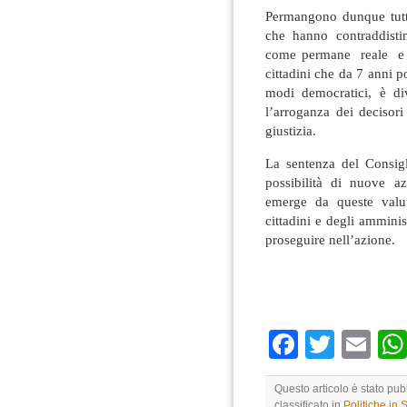
Permangono dunque tutte 
che hanno contraddisti
come permane reale e di
cittadini che da 7 anni po
modi democratici, è div
l’arroganza dei decisori 
giustizia.
La sentenza del Consigl
possibilità di nuove a
emerge da queste valut
cittadini e degli amminis
proseguire nell’azione.
Faceboo
Twitte
Em
Questo articolo è stato pub
classificato in
Politiche in