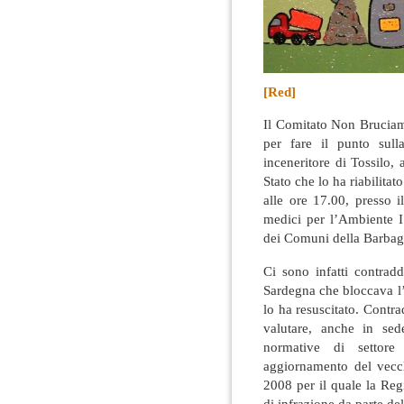
[Red]
Il Comitato Non Bruciam
per fare il punto sull
inceneritore di Tossilo,
Stato che lo ha riabilit
alle ore 17.00, presso
medici per l’Ambiente 
dei Comuni della Barbag
Ci sono infatti contradd
Sardegna che bloccava l’
lo ha resuscitato. Contr
valutare, anche in sed
normative di settor
aggiornamento del vecch
2008 per il quale la Reg
di infrazione da parte de