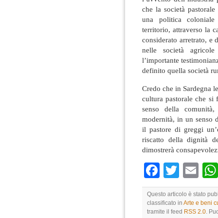
che la società pastorale
una politica coloniale
territorio, attraverso la
considerato arretrato, e d
nelle società agricole
l’importante testimonianz
definito quella società ru
Credo che in Sardegna le 
cultura pastorale che si 
senso della comunità, 
modernità, in un senso d
il pastore di greggi un
riscatto della dignità 
dimostrerà consapevo
Faceboo
Twitte
Em
Questo articolo è stato pu
classificato in
Arte e beni cu
tramite il feed
RSS 2.0
. Pu