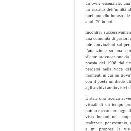
un ovile essenziale, una
un riscatto dell’umiltà 
quel modello industriale 
anni ‘70 in poi.
Incontrai successivamen
una comunità di pastori 
mie convinzioni sul per
l’attenzione su una cer
silente provocazione da 
poesia del 1998 dal ti
perdersi nella voce del
momenti in cui mi trovav
con il poeta mi diede ul
agli archivi audiovisivi d
È stata una ricerca avve
visuali di un tempo pr
potuto raccontare oggett
vista lontani nel tempo
realizzate, per esempio, 
e mi propose la visio