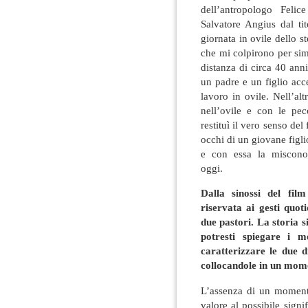
dell’antropologo Felic
Salvatore Angius dal ti
giornata in ovile dello st
che mi colpirono per simi
distanza di circa 40 anni
un padre e un figlio acc
lavoro in ovile. Nell’al
nell’ovile e con le pe
restituì il vero senso del 
occhi di un giovane figli
e con essa la misconos
oggi.
Dalla sinossi del fil
riservata ai gesti quot
due pastori. La storia 
potresti spiegare i m
caratterizzare le due d
collocandole in un mome
L’assenza di un momento
valore al possibile signif