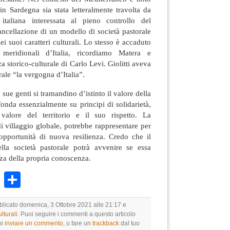
 in Sardegna sia stata letteralmente travolta da
 italiana interessata al pieno controllo del
 cancellazione di un modello di società pastorale
ei suoi caratteri culturali. Lo stesso è accaduto
 meridionali d’Italia, ricordiamo Matera e
a storico-culturale di Carlo Levi. Giolitti aveva
rale “la vergogna d’Italia”.
sue genti si tramandino d’istinto il valore della
fonda essenzialmente su principi di solidarietà,
valore del territorio e il suo rispetto. La
i villaggio globale, potrebbe rappresentare per
’opportunità di nuova resilienza. Credo che il
della società pastorale potrà avvenire se essa
lezza della propria conoscenza.
k
r
ail
WhatsApp
Condividi
bblicato domenica, 3 Ottobre 2021 alle 21:17 e
lturali
. Puoi seguire i commenti a questo articolo
oi
inviare un commento
, o fare un
trackback
dal tuo