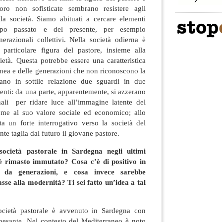
oro non sofisticate sembrano resistere agli
la società. Siamo abituati a cercare elementi
empo passato e del presente, per esempio
nerazionali collettivi. Nella società odierna è
particolare figura del pastore, insieme alla
età. Questa potrebbe essere una caratteristica
nea e delle generazioni che non riconoscono la
rano in sottile relazione due sguardi in due
enti: da una parte, apparentemente, si azzerano
nali per ridare luce all’immagine latente del
eme al suo valore sociale ed economico; allo
ta un forte interrogativo verso la società del
e taglia dal futuro il giovane pastore.
cietà pastorale in Sardegna negli ultimi
 è rimasto immutato? Cosa c’è di positivo in
 da generazioni, e cosa invece sarebbe
asse alla modernità? Ti sei fatto un’idea a tal
ocietà pastorale è avvenuto in Sardegna con
 pesante. Nel contesto del Mediterraneo è noto