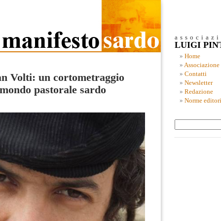
associaz
LUIGI PI
Home
Associazione
Contatti
n Volti: un cortometraggio
Newsletter
 mondo pastorale sardo
Redazione
Norme editori