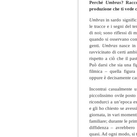
Perché
Umbras
? Racco
produzione che ti vede 
Umbras
in sardo signifi
le tracce e i segni del
di noi; sono riflessi di 
quando si osservano con 
genti.
Umbras
nasce in 
ravvicinato di certi ambie
rispetto a ciò che il pa
Può darsi che sia una fi
filmica – quella figur
oppure è decisamente ca
Incontrai casualmente u
piccolissimo ovile posto 
ricondurci a un’epoca e
e gli ho chiesto se aves
giornata, in vari momenti.
familiare; durante le pr
diffidenza – avrebbero
quasi. Ad ogni modo, si t