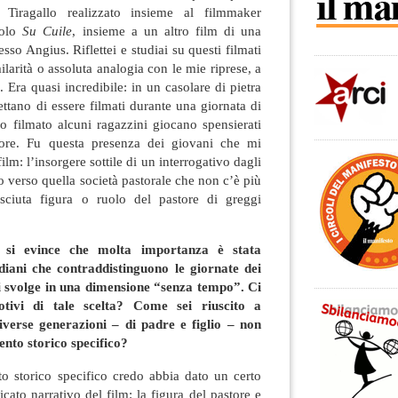
e Tiragallo realizzato insieme al filmmaker
tolo
Su Cuile
, insieme a un altro film di una
esso Angius. Riflettei e studiai su questi filmati
larità o assoluta analogia con le mie riprese, a
. Era quasi incredibile: in un casolare di pietra
ettano di essere filmati durante una giornata di
tro filmato alcuni ragazzini giocano spensierati
core. Fu questa presenza dei giovani che mi
film: l’insorgere sottile di un interrogativo dagli
o verso quella società pastorale che non c’è più
ciuta figura o ruolo del pastore di greggi
m si evince che molta importanza è stata
idiani che contraddistinguono le giornate dei
si svolge in una dimensione “senza tempo”. Ci
otivi di tale scelta? Come sei riuscito a
iverse generazioni – di padre e figlio – non
nto storico specifico?
 storico specifico credo abbia dato un certo
icato narrativo del film: la figura del pastore e