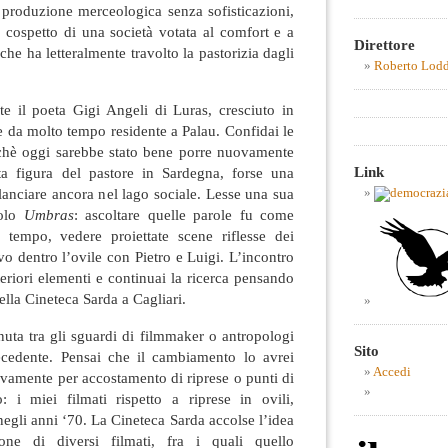
 produzione merceologica senza sofisticazioni,
al cospetto di una società votata al comfort e a
Direttore
che ha letteralmente travolto la pastorizia dagli
Roberto Lod
te il poeta Gigi Angeli di Luras, cresciuto in
e da molto tempo residente a Palau. Confidai le
chè oggi sarebbe stato bene porre nuovamente
Link
ta figura del pastore in Sardegna, forse una
lanciare ancora nel lago sociale. Lesse una sua
tolo
Umbras
: ascoltare quelle parole fu come
 tempo, vedere proiettate scene riflesse dei
o dentro l’ovile con Pietro e Luigi. L’incontro
teriori elementi e continuai la ricerca pensando
ella Cineteca Sarda a Cagliari.
nuta tra gli sguardi di filmmaker o antropologi
Sito
ecedente. Pensai che il cambiamento lo avrei
Accedi
ivamente per accostamento di riprese o punti di
: i miei filmati rispetto a riprese in ovili,
negli anni ‘70. La Cineteca Sarda accolse l’idea
ne di diversi filmati, fra i quali quello