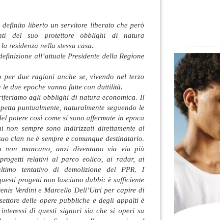
efinito liberto un servitore liberato che però
ti del suo protettore obblighi di natura
a residenza nella stessa casa.
definizione all’attuale Presidente della
Regione
to per due ragioni anche se, vivendo nel terzo
a le due epoche vanno fatte con duttilità.
 riferiamo agli obblighi di natura economica. Il
ispetta puntualmente, naturalmente seguendo le
del potere così come si sono affermate in epoca
i non sempre sono indirizzati direttamente al
 suo clan ne è sempre e comunque destinatario.
so non mancano, anzi diventano via via più
rogetti relativi al parco eolico, ai radar, ai
ltimo tentativo di demolizione del PPR. I
uesti progetti non lasciano dubbi: è sufficiente
enis Verdini e Marcello Dell’Utri per capire di
l settore delle opere pubbliche e degli appalti è
interessi di questi signori sia che si operi su