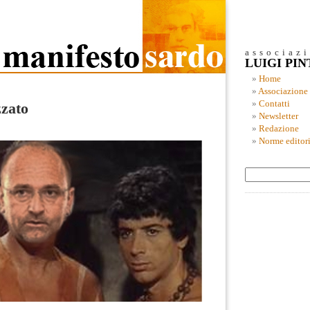
associaz
LUIGI PI
Home
Associazione
Contatti
zzato
Newsletter
Redazione
Norme editori