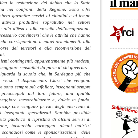
dica la restituzione del debito che lo Stato
ha nei confronti della Regione. Sono cifre
bbero garantire servizi ai cittadini e al tempo
ttività produttive soprattutto nel settore
te alla difesa e alla crescita dell’occupazione.
cessario convincersi che le attività che hanno
 che corrispondono a nuovi orientamenti: alla
sorse dei territori e alla riconversione dei
ni.
emi contingenti, apparentemente più modesti,
maggiore sensibilità da parte di chi governa.
 riguarda la scuola che, in Sardegna più che
a verso il disfacimento. Classi che vengono
e sono sempre più affollate, insegnanti sempre
preoccupati del loro futuro, una qualità
peggiora inesorabilmente e, dulcis in fundo,
dicap che vengano privati degli interventi di
li insegnanti specializzati. Sarebbe possibile
ito pubblico il ripristino di alcuni servizi di
ne, basterebbe correggere alcuni indirizzi
, scandalosi come le sponsorizzazioni delle