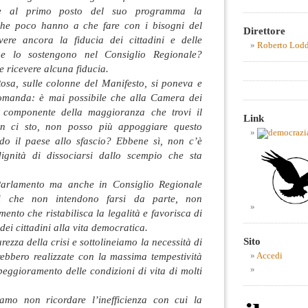
te al primo posto del suo programma la
 che poco hanno a che fare con i bisogni del
Direttore
ere ancora la fiducia dei cittadini e delle
Roberto Lod
che lo sostengono nel Consiglio Regionale?
 ricevere alcuna fiducia.
Rosa, sulle colonne del Manifesto, si poneva e
domanda: è mai possibile che alla Camera dei
 componente della maggioranza che trovi il
Link
on ci sto, non posso più appoggiare questo
do il paese allo sfascio? Ebbene sì, non c’è
ignità di dissociarsi dallo scempio che sta
Parlamento ma anche in Consiglio Regionale
ti che non intendono farsi da parte, non
nto che ristabilisca la legalità e favorisca di
ei cittadini alla vita democratica.
Sito
ezza della crisi e sottolineiamo la necessità di
ebbero realizzate con la massima tempestività
Accedi
 peggioramento delle condizioni di vita di molti
mo non ricordare l’inefficienza con cui la