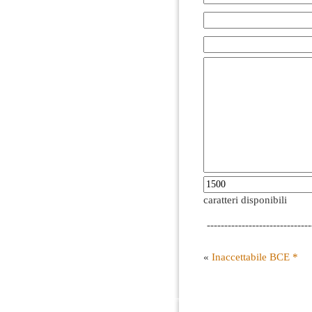
caratteri disponibili
------------------------------
«
Inaccettabile BCE *