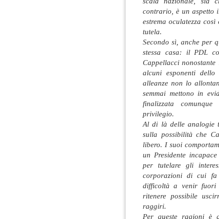
scala nazionale, sia 
contrario, è un aspetto
estrema oculatezza così
tutela.
Secondo sì, anche per q
stessa casa: il PDL co
Cappellacci nonostante l
alcuni esponenti dello 
alleanze non lo allonta
semmai mettono in evid
finalizzata comunque
privilegio.
Al di là delle analogie
sulla possibilità che 
libero. I suoi comportam
un Presidente incapace
per tutelare gli inter
corporazioni di cui f
difficoltà a venir fuor
ritenere possibile usc
raggiri.
Per queste ragioni è d