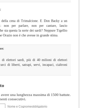
:
ti della cena di Trimalcione. E Don Backy a un
a: non per parlare, non per cantare, lascio
e sia questa la sorte dei sardi? Neppure Tigellio
che Orazio non è che avesse in grande stima.
ve:
di elettori sardi, più di 40 milioni di elettori
rarci di liberti, satrapi, servi, incapaci, cialtroni
to
avere una lunghezza massima di 1500 battute.
nti consecutivi.
Nome e Cognomeobbligatorio