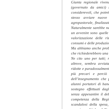
Giunta regionale riven
(governato da amici) 
considerevoli, che potre
stesso avviare nuove a
agropastorale, finalizza
Naturalmente sarebbe ne
un avvenire sono quelle
valorizzazione delle ri
consumi e delle produzio
Ma abbiamo anche probl
che richiederebbero una 
Ne cito uno per tutti;
altrove, sembra avviat
ridotte e paradossalment
più precari e perciò 
dell’insegnamento che 
alunni portatori di han
sostegno effettuati dag
senza appesantire il deb
competenza della Regio
scandalosi della spesa