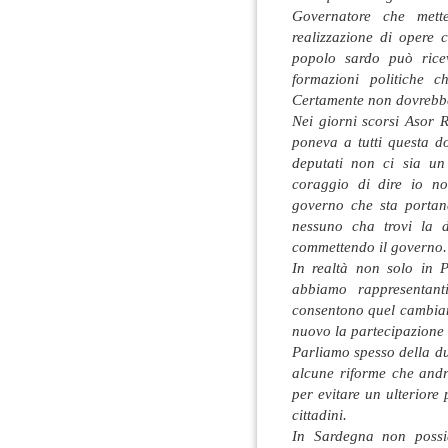
Governatore che met
realizzazione di opere
popolo sardo può ricev
formazioni politiche 
Certamente non dovrebbe
Nei giorni scorsi Asor 
poneva a tutti questa 
deputati non ci sia un
coraggio di dire io n
governo che sta portan
nessuno cha trovi la d
commettendo il governo.
In realtà non solo in 
abbiamo rappresentan
consentono quel cambiame
nuovo la partecipazione d
Parliamo spesso della dur
alcune riforme che andr
per evitare un ulteriore
cittadini.
In Sardegna non possia