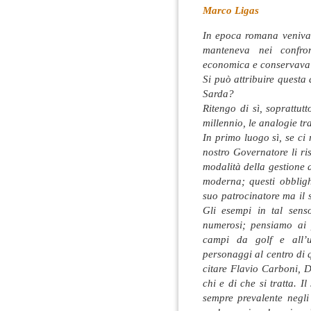
Marco Ligas
In epoca romana veniva d
manteneva nei confron
economica e conservava l
Si può attribuire questa 
Sarda?
Ritengo di sì, soprattut
millennio, le analogie tr
In primo luogo sì, se ci
nostro Governatore li r
modalità della gestione 
moderna; questi obbligh
suo patrocinatore ma il
Gli esempi in tal sen
numerosi; pensiamo ai p
campi da golf e all’u
personaggi al centro di q
citare Flavio Carboni, D
chi e di che si tratta. I
sempre prevalente negli 