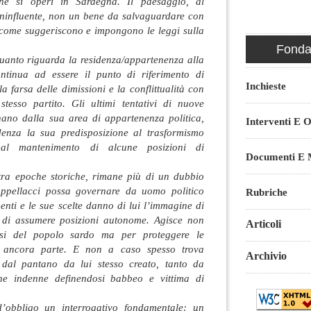
che si operi in Sardegna. Il paesaggio, al
 ininfluente, non un bene da salvaguardare con
 come suggeriscono e impongono le leggi sulla
Fondaz
uanto riguarda la residenza/appartenenza alla
ntinua ad essere il punto di riferimento di
Inchieste
a farsa delle dimissioni e la conflittualità con
stesso partito. Gli ultimi tentativi di nuove
nano dalla sua area di appartenenza politica,
Interventi E O
enza la sua predisposizione al trasformismo
 al mantenimento di alcune posizioni di
Documenti E M
 tra epoche storiche, rimane più di un dubbio
Cappellacci possa governare da uomo politico
Rubriche
enti e le sue scelte danno di lui l’immagine di
 di assumere posizioni autonome. Agisce non
Articoli
essi del popolo sardo ma per proteggere le
a ancora parte. E non a caso spesso trova
Archivio
i dal pantano da lui stesso creato, tanto da
irne indenne definendosi babbeo e vittima di
’obbligo un interrogativo fondamentale: un