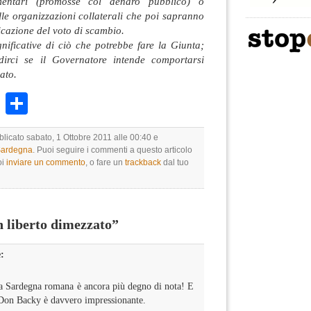
limentari (promosse col denaro pubblico) o
lle organizzazioni collaterali che poi sapranno
icazione del voto di scambio.
ificative di ciò che potrebbe fare la Giunta;
 dirci se il Governatore intende comportarsi
ato.
k
r
ail
WhatsApp
Condividi
blicato sabato, 1 Ottobre 2011 alle 00:40 e
 Sardegna
. Puoi seguire i commenti a questo articolo
oi
inviare un commento
, o fare un
trackback
dal tuo
 liberto dimezzato”
:
la Sardegna romana è ancora più degno di nota! E
-Don Backy è davvero impressionante.