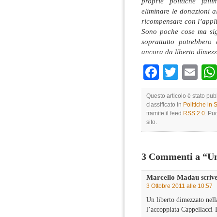
proprie politiche fal
eliminare le donazioni a
ricompensare con l’appl
Sono poche cose ma sign
soprattutto potrebbero
ancora da liberto dimezz
Faceboo
Twitte
Em
Questo articolo è stato pub
classificato in
Politiche in
tramite il feed
RSS 2.0
. Pu
sito.
3 Commenti a “Un
Marcello Madau
scrive
3 Ottobre 2011 alle 10:57
Un liberto dimezzato nel
l’accoppiata Cappellacci