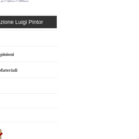
ione Luigi Pintor
pinioni
ateriali