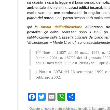
su quanto indica la legge e il buon senso:
demoliz
ambientale
dove vi sono
abusi edilizi insanabili
,
esclusivamente
ove condonabili
. In seguito anc
piano del parco
e del
parco
stesso sarà molto meno 
qui la
tavola dell’edificazione
all’interno del
protetta
: gli edifici realizzati dopo il 1992 (i
pubblicazione sulla Gazzetta Ufficiale del piano terri
“Molentargius – Monte Urpinu”, sono assolutamente

1
Note n. 11827 del 20 marzo 1998, n. 1
febbraio 2001, n. 187/02 del 14 gennaio 2002
dell’11 novembre 2003 e n. 289/05 del 5 aprile 
Note n. 3974 del 28 settembre 1999 e n
2
febbraio 2002.
Facebook
Twitter
Email
WhatsApp
Condividi
Questo articolo è stato pubblicato lunedì, 1 Settembre 2