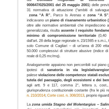
000647/025/2001 del 25 maggio 2001
)
delle previs
31 normativa di attuazione (“ambiti di salvagua
zona
“A R”
, Parco Is Arenas e
zona
“A S”
indicavano un
piano di risanamento urbanistico (
oltre alle normative ambientali che impediscono a
generalizzata, risulta
assente
il
requisito fondamen
minimo di compromissione territoriale
(0,40 
dall’art. 28 della legge regionale n. 23/1985 e s.m.i., t
solo Comune di Cagliari – di un’area di 200 etta
50.000 complessivi di strutture abusive (indice 
reale di 0,25 mc/mq).
Analogamente appaiono non percorribili sul piano gi
ipotesi di
sanatoria in via legislativa
regio
palese
violazione delle competenze statali esclus
tutela del paesaggio, degli ecosistemi e dei beni
agli artt. 9 e 117, comma 2°, lettera
s
, cost.
giurisprudenza costituzionale costante (fra le più r
n. 210/2014
;
Corte cost. n. 308/2013
, proprio riguar
La
zona umida Stagno del Molentargius – Salin