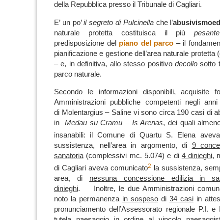
della Repubblica presso il Tribunale di Cagliari.
E’ un po’
il segreto di Pulcinella
che l’
abusivismo
ed
naturale protetta costituisca il più
pesant
predisposizione del
piano del parco
– il fondamen
pianificazione e gestione dell’area naturale protetta 
– e, in definitiva, allo stesso positivo
decollo
sotto t
parco naturale.
Secondo le informazioni disponibili, acquisite f
Amministrazioni pubbliche competenti negli anni 
di Molentargius – Saline vi sono circa 190 casi di a
in
Medau su Cramu – Is Arenas
, dei quali almeno
insanabili: il Comune di Quartu S. Elena avev
sussistenza, nell’area in argomento, di
9 conces
sanatoria
(complessivi mc. 5.074) e di
4 dinieghi
, 
2
di Cagliari aveva comunicato
la sussistenza, semp
area, di
nessuna concessione edilizia in san
dinieghi
. Inoltre, le due Amministrazioni comun
noto la permanenza
in sospeso
di
34 casi
in atte
pronunciamento dell’Assessorato regionale P.I. e
tutela paesaggio in ordine al
vincolo paesaggist