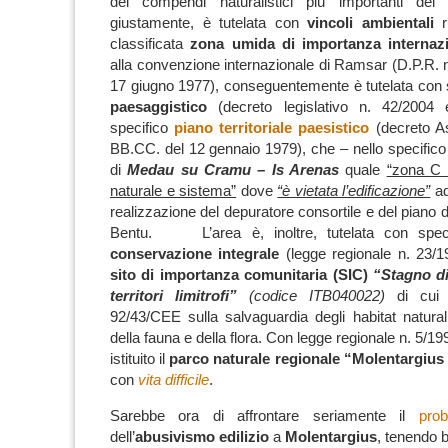
dei compendi naturalistici più importanti del
giustamente, è tutelata con
vincoli ambientali
ri
classificata
zona umida di importanza internaz
alla convenzione internazionale di Ramsar (D.P.R. 
17 giugno 1977), conseguentemente è tutelata con 
paesaggistico
(decreto legislativo n. 42/2004 
specifico
piano territoriale paesistico
(decreto As
BB.CC. del 12 gennaio 1979), che – nello specifico 
di
Medau su Cramu – Is Arenas
quale
“zona C 
naturale e sistema”
dove
“è vietata l’edificazione”
a
realizzazione del depuratore consortile e del piano
Bentu. L’area è, inoltre, tutelata con spec
conservazione integrale
(legge regionale n. 23/1
sito di importanza comunitaria (SIC)
“Stagno di
territori limitrofi”
(codice ITB040022)
di cui a
92/43/CEE sulla salvaguardia degli habitat naturali
della fauna e della flora. Con legge regionale n. 5/199
istituito il
parco naturale regionale “Molentargius 
con
vita difficile
.
Sarebbe ora di affrontare seriamente il
pro
dell’
abusivismo edilizio
a
Molentargius
, tenendo 