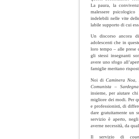
La paura, la convivenz
malessere psicologico 
indelebili nelle vite del
labile supporto di cui e
Un discorso ancora di
adolescenti che in quest
loro tempo – alle prese c
gli stessi insegnanti so
avere uno sfogo all’apert
famiglie meritano rispost
Noi di
Caminera Noa
,
Comunista – Sardegna
insieme, per aiutare chi
migliore dei modi. Per q
e professionisti, di diffe
dare gratuitamente un su
servizio è aperto, negli
averne necessità, da qua
Il servizio di
cou