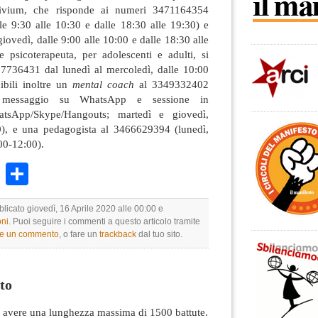
vivium, che risponde ai numeri 3471164354
le 9:30 alle 10:30 e dalle 18:30 alle 19:30) e
ovedì, dalle 9:00 alle 10:00 e dalle 18:30 alle
 psicoterapeuta, per adolescenti e adulti, si
97736431 dal lunedì al mercoledì, dalle 10:00
ibili inoltre un
mental coach
al 3349332402
te messaggio su WhatsApp e sessione in
tsApp/Skype/Hangouts; martedì e giovedì,
0), e una pedagogista al 3466629394 (lunedì,
00-12:00).
k
r
ail
WhatsApp
Condividi
blicato giovedì, 16 Aprile 2020 alle 00:00 e
ni
. Puoi seguire i commenti a questo articolo tramite
re un commento
, o fare un
trackback
dal tuo sito.
to
avere una lunghezza massima di 1500 battute.