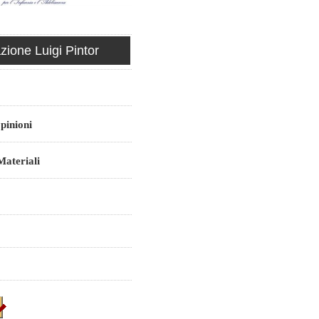
ione Luigi Pintor
pinioni
ateriali