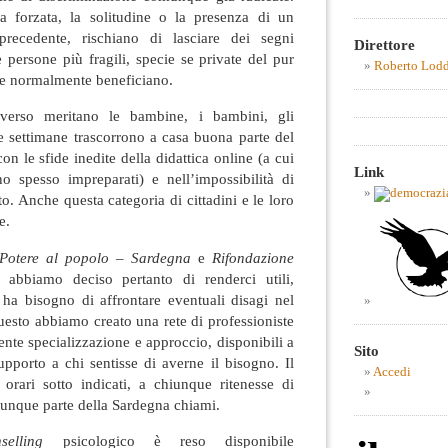
a forzata, la solitudine o la presenza di un
precedente, rischiano di lasciare dei segni
Direttore
le persone più fragili, specie se private del pur
Roberto Lod
sse normalmente beneficiano.
verso meritano le bambine, i bambini, gli
e settimane trascorrono a casa buona parte del
on le sfide inedite della didattica online (a cui
Link
no spesso impreparati) e nell’impossibilità di
o. Anche questa categoria di cittadini e le loro
e.
Potere al popolo – Sardegna
e
Rifondazione
abbiamo deciso pertanto di renderci utili,
 ha bisogno di affrontare eventuali disagi nel
uesto abbiamo creato una rete di professioniste
rente specializzazione e approccio, disponibili a
Sito
pporto a chi sentisse di averne il bisogno. Il
Accedi
 orari sotto indicati, a chiunque ritenesse di
lunque parte della Sardegna chiami.
nselling
psicologico è reso disponibile