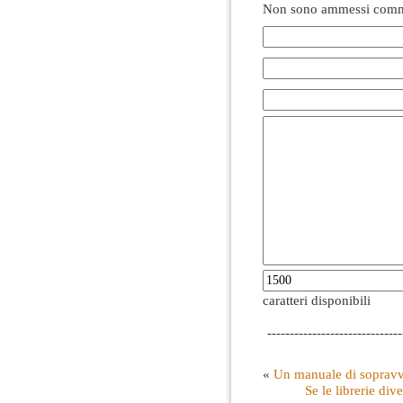
Non sono ammessi comme
caratteri disponibili
------------------------------
«
Un manuale di sopravvi
Se le librerie div