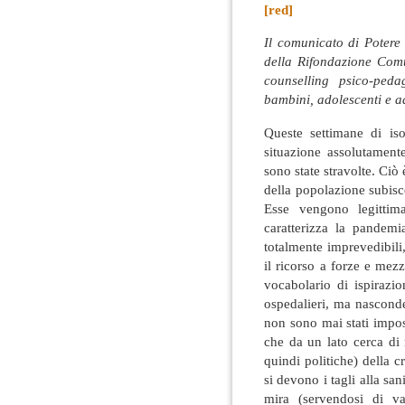
[red]
Il comunicato di Poter
della Rifondazione Comun
counselling psico-ped
bambini, adolescenti e ad
Queste settimane di is
situazione assolutamente
sono state stravolte. Ciò 
della popolazione subisce 
Esse vengono legittim
caratterizza la pandem
totalmente imprevedibili
il ricorso a forze e mezz
vocabolario di ispirazio
ospedalieri, ma nasconde
non sono mai stati impos
che da un lato cerca di
quindi politiche) della cr
si devono i tagli alla sani
mira (servendosi di va