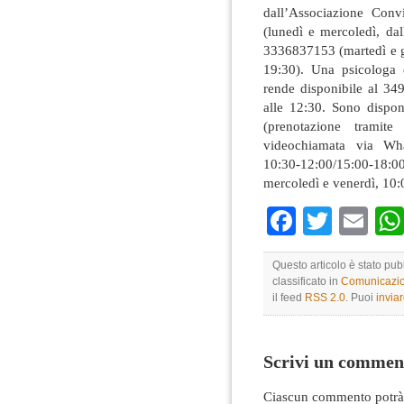
dall’Associazione Con
(lunedì e mercoledì, dal
3336837153 (martedì e gi
19:30). Una psicologa e
rende disponibile al 34
alle 12:30. Sono dispon
(prenotazione trami
videochiamata via Wha
10:30-12:00/15:00-18:0
mercoledì e venerdì, 10:
Faceboo
Twitte
Em
Questo articolo è stato pub
classificato in
Comunicazio
il feed
RSS 2.0
. Puoi
invia
Scrivi un commen
Ciascun commento potrà 