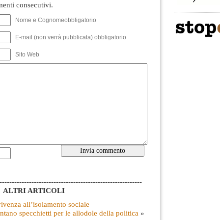
nti consecutivi.
Nome e Cognomeobbligatorio
E-mail (non verrà pubblicata) obbligatorio
Sito Web
----------------------------------------------------------
ALTRI ARTICOLI
venza all’isolamento sociale
entano specchietti per le allodole della politica
»