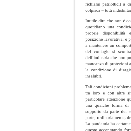
richiami patriottici) a 
colpisca – tutti indistint
Inutile dire che non è c
quotidiano una condizi
proprie disponibilità
posizione lavorativa, e p
a mantenere un comporta
del contagio si scontr
dell’industria che non 
mancanza di protezioni a
la condizione di disag
insalubri.
Tali condizioni problem
tra loro e con altre si
particolare attenzione q
una qualche forma di f
supporto da parte dei se
parte, ordinariamente, de
La pandemia ha certament
questo accentuando for