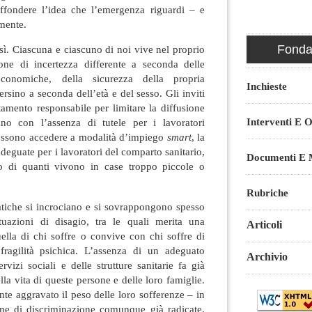
diffondere l’idea che l’emergenza riguardi – e
amente.
Fondaz
osì. Ciascuna e ciascuno di noi vive nel proprio
one di incertezza differente a seconda delle
 economiche, della sicurezza della propria
Inchieste
ersino a seconda dell’età e del sesso. Gli inviti
mento responsabile per limitare la diffusione
Interventi E O
ano con l’assenza di tutele per i lavoratori
possono accedere a modalità d’impiego
smart
, la
deguate per i lavoratori del comparto sanitario,
Documenti E M
io di quanti vivono in case troppo piccole o
Rubriche
atiche si incrociano e si sovrappongono spesso
tuazioni di disagio, tra le quali merita una
Articoli
uella di chi soffre o convive con chi soffre di
ragilità psichica. L’assenza di un adeguato
Archivio
rvizi sociali e delle strutture sanitarie fa già
lla vita di queste persone e delle loro famiglie.
e aggravato il peso delle loro sofferenze – in
me di discriminazione comunque già radicate.