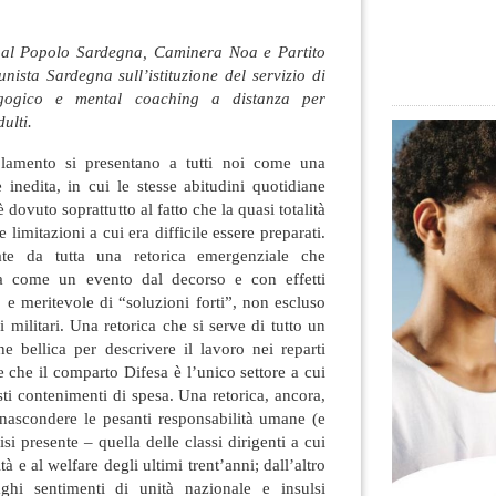
e al Popolo Sardegna, Caminera Noa e Partito
ista Sardegna sull’istituzione del servizio di
agogico e mental coaching a distanza per
ulti.
olamento si presentano a tutti noi come una
 inedita, in cui le stesse abitudini quotidiane
è dovuto soprattutto al fatto che la quasi totalità
limitazioni a cui era difficile essere preparati.
ate da tutta una retorica emergenziale che
ia come un evento dal decorso e con effetti
, e meritevole di “soluzioni forti”, non escluso
i militari. Una retorica che si serve di tutto un
ne bellica per descrivere il lavoro nei reparti
 che il comparto Difesa è l’unico settore a cui
ti contenimenti di spesa. Una retorica, ancora,
 nascondere le pesanti responsabilità umane (e
isi presente – quella delle classi dirigenti a cui
tà e al welfare degli ultimi trent’anni; dall’altro
ghi sentimenti di unità nazionale e insulsi