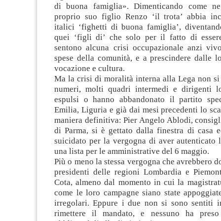
di buona famiglia». Dimenticando come neg
proprio suo figlio Renzo ‘il trota’ abbia inc
italici ‘fighetti di buona famiglia’, diventand
quei ‘figli di’ che solo per il fatto di esser
sentono alcuna crisi occupazionale anzi viv
spese della comunità, e a prescindere dalle lo
vocazione e cultura.
Ma la crisi di moralità interna alla Lega non si
numeri, molti quadri intermedi e dirigenti lo
espulsi o hanno abbandonato il partito spe
Emilia, Liguria e già dai mesi precedenti lo sca
maniera definitiva: Pier Angelo Ablodi, consigl
di Parma, si è gettato dalla finestra di casa 
suicidato per la vergogna di aver autenticato l
una lista per le amministrative del 6 maggio.
Più o meno la stessa vergogna che avrebbero d
presidenti delle regioni Lombardia e Piemon
Cota, almeno dal momento in cui la magistrat
come le loro campagne siano state appoggiate
irregolari. Eppure i due non si sono sentiti i
rimettere il mandato, e nessuno ha preso