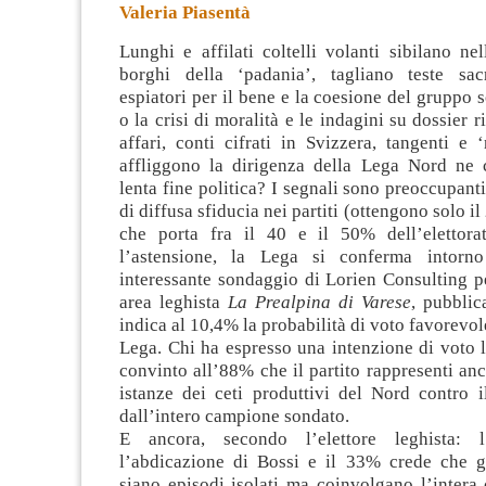
Valeria Piasentà
Lunghi e affilati coltelli volanti sibilano ne
borghi della ‘padania’, tagliano teste sac
espiatori per il bene e la coesione del gruppo s
o la crisi di moralità e le indagini su dossier ri
affari, conti cifrati in Svizzera,
tangenti e 
affliggono la dirigenza della Lega Nord ne
lenta fine politica? I segnali sono preoccupanti
di diffusa sfiducia nei partiti (ottengono solo i
che porta fra il 40 e il 50% dell’elettora
l’astensione, la Lega si conferma intor
interessante sondaggio di Lorien Consulting pe
area leghista
La Prealpina di Varese
, pubblic
indica al 10,4% la probabilità di voto favorevol
Lega. Chi ha espresso una intenzione di voto 
convinto all’88% che il partito rappresenti anco
istanze dei ceti produttivi del Nord contro 
dall’intero campione sondato.
E ancora, secondo l’elettore leghista: 
l’abdicazione di Bossi e il 33% crede che g
siano episodi isolati ma coinvolgano l’intera 