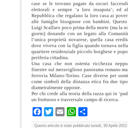
case se le trovano pagate da oscuri faccendi
elettorali e sempre ‘a loro insaputa’; ed al
Repubblica che regalano la loro casa ai poveri
alle famiglie bisognose con bambini. Questo
Luigi Scalfaro poco prima della morte (ma la not
giorni) donando con un legato alla Comunità
l’unica proprietà novarese, quella casa eredit
dove viveva con la figlia quando tornava nella 
quartiere residenziale piccolo borghese e popo
periferia cittadina.
Una casa che non ostenta ricchezza neppu
finestre sul meraviglioso panorama romano ma 
ferrovia Milano-Torino. Case diverse per uomi
come simboli della distanza etica fra due tipol
diametralmente opposte.
Per chi crede alla teoria della razza qui in ‘pa
un fruttuoso e trasversale campo di ricerca.
Facebook
Twitter
Email
WhatsApp
Condividi
Questo articolo è stato pubblicato lunedì, 30 Aprile 2012 