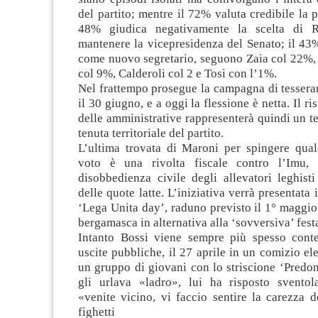
del partito; mentre il 72% valuta credibile la pu
48% giudica negativamente la scelta di 
mantenere la vicepresidenza del Senato; il 43
come nuovo segretario, seguono Zaia col 22%, 
col 9%, Calderoli col 2 e Tosi con l’1%.
Nel frattempo prosegue la campagna di tessera
il 30 giugno, e a oggi la flessione è netta. Il ris
delle amministrative rappresenterà quindi un tes
tenuta territoriale del partito.
L’ultima trovata di Maroni per spingere qual
voto è una rivolta fiscale contro l’Imu, 
disobbedienza civile degli allevatori leghist
delle quote latte. L’iniziativa verrà presentata
‘Lega Unita day’, raduno previsto il 1° maggio
bergamasca in alternativa alla ‘sovversiva’ festa
Intanto Bossi viene sempre più spesso conte
uscite pubbliche, il 27 aprile in un comizio el
un gruppo di giovani con lo striscione ‘Predon
gli urlava «ladro», lui ha risposto svento
«venite vicino, vi faccio sentire la carezza d
fighetti