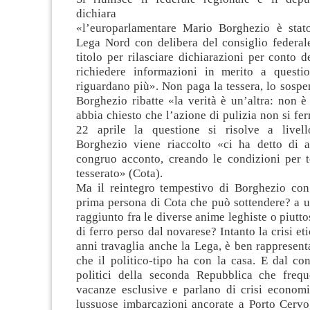
dichiara
«l’europarlamentare Mario Borghezio è stat
Lega Nord con delibera del consiglio federal
titolo per rilasciare dichiarazioni per conto
richiedere informazioni in merito a questi
riguardano più». Non paga la tessera, lo sospe
Borghezio ribatte «la verità è un’altra: non è
abbia chiesto che l’azione di pulizia non si fer
22 aprile la questione si risolve a livell
Borghezio viene riaccolto «ci ha detto di 
congruo acconto, creando le condizioni per t
tesserato» (Cota).
Ma il reintegro tempestivo di Borghezio con 
prima persona di Cota che può sottendere? a
raggiunto fra le diverse anime leghiste o piutto
di ferro perso dal novarese? Intanto la crisi et
anni travaglia anche la Lega, è ben rappresent
che il politico-tipo ha con la casa. E dal con
politici della seconda Repubblica che freq
vacanze esclusive e parlano di crisi economi
lussuose imbarcazioni ancorate a Porto Cervo,