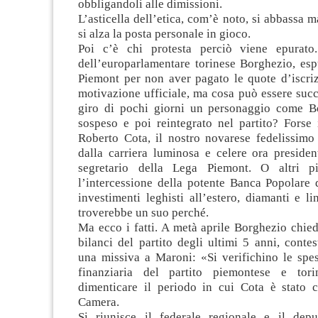
obbligandoli alle dimissioni.
L’asticella dell’etica, com’è noto, si abbassa
si alza la posta personale in gioco.
Poi c’è chi protesta perciò viene epurato.
dell’europarlamentare torinese Borghezio, esp
Piemont per non aver pagato le quote d’iscriz
motivazione ufficiale, ma cosa può essere suc
giro di pochi giorni un personaggio come B
sospeso e poi reintegrato nel partito? Forse 
Roberto Cota, il nostro novarese fedelissimo 
dalla carriera luminosa e celere ora presiden
segretario della Lega Piemont. O altri pi
l’intercessione della potente Banca Popolare 
investimenti leghisti all’estero, diamanti e li
troverebbe un suo perché.
Ma ecco i fatti. A metà aprile Borghezio chied
bilanci del partito degli ultimi 5 anni, conte
una missiva a Maroni: «Si verifichino le spes
finanziaria del partito piemontese e tor
dimenticare il periodo in cui Cota è stato 
Camera.
Si riunisce il federale regionale e il depu