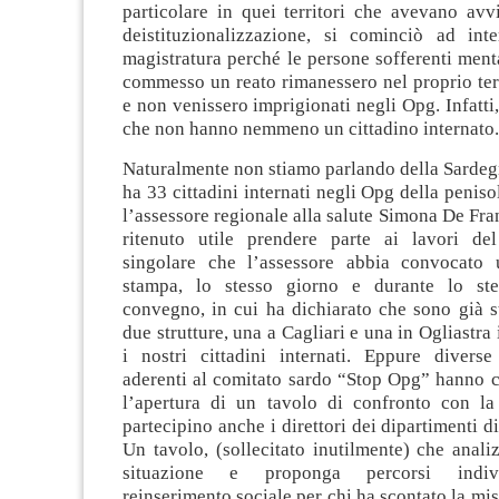
particolare in quei territori che avevano avv
deistituzionalizzazione, si cominciò ad int
magistratura perché le persone sofferenti men
commesso un reato rimanessero nel proprio terr
e non venissero imprigionati negli Opg. Infatti,
che non hanno nemmeno un cittadino internato.
Naturalmente non stiamo parlando della Sardeg
ha 33 cittadini internati negli Opg della peniso
l’assessore regionale alla salute Simona De Fra
ritenuto utile prendere parte ai lavori de
singolare che l’assessore abbia convocato 
stampa, lo stesso giorno e durante lo ste
convegno, in cui ha dichiarato che sono già s
due strutture, una a Cagliari e una in Ogliastra
i nostri cittadini internati. Eppure diverse
aderenti al comitato sardo “Stop Opg” hanno c
l’apertura di un tavolo di confronto con la
partecipino anche i direttori dei dipartimenti d
Un tavolo, (sollecitato inutilmente) che anali
situazione e proponga percorsi indivi
reinserimento sociale per chi ha scontato la mis