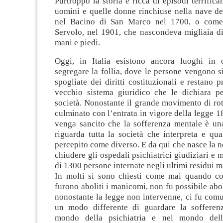
Purtroppo la storia è ricca di episodi terrifica
uomini e quelle donne rinchiuse nella nave dei
nel Bacino di San Marco nel 1700, o come 
Servolo, nel 1901, che nascondeva migliaia di
mani e piedi.
Oggi, in Italia esistono ancora luoghi in 
segregare la follia, dove le persone vengono 
spogliate dei diritti costituzionali e restano p
vecchio sistema giuridico che le dichiara pe
società. Nonostante il grande movimento di rott
culminato con l’entrata in vigore della legge 1
venga sancito che la sofferenza mentale è un
riguarda tutta la società che interpreta e qua
percepito come diverso. E da qui che nasce la n
chiudere gli ospedali psichiatrici giudiziari e m
di 1300 persone internate negli ultimi residui 
In molti si sono chiesti come mai quando c
furono aboliti i manicomi, non fu possibile abo
nonostante la legge non intervenne, ci fu com
un modo differente di guardare la sofferen
mondo della psichiatria e nel mondo della