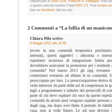
classificato in
Diritti civili
,
Politiche in Sardegna
. Puoi s
a questo articolo tramite il feed
RSS 2.0
. Puoi
inviare u
fare un
trackback
dal tuo sito.
2 Commenti a “La follia di un manico
Chiara Pilo
scrive:
6 Maggio 2012 alle 16:56
lavoro in una comunità terapeutica psichiatric
intensità, questi aggettivi : altissima e inten
esprimere sicurezza di integrazione futura p
dovrebbero assicurare la protezione per i residenti a
comunità? Nel marzo 2013 gli opg verranno 
conterranei verranno ad abitare le ns comunità. 
preoccupata per loro. La preoccuopazione deriva da
vedo interesse da parte delle asl di competenza in q
tagli a programmare e istituire dei protocolli di 
parte di chi deve ospitare chi esce da questi ospeda
comunità da alcuni anni vengono ospitate persone
dagli opg, ma dopo aver finito il periodo di riabili
casa, non si vede futuro. Le asl non devono s