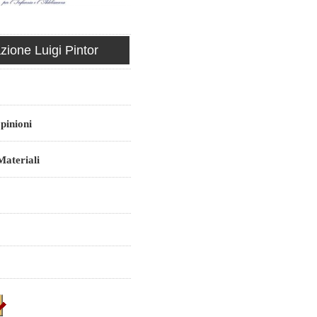
ione Luigi Pintor
pinioni
ateriali