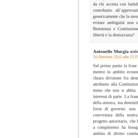
da chi accetta con fastid
contribuito all’approva
genericamente che la stes
evitare ambiguità non s
Resistenza e Costituzio
libertà e la democrazia?
Antonello Murgia
scri
16 Gennaio 2011 alle 21:0
Sul primo punto la frase
mentre in ambito econom
chiara divisione fra dest
attribuito alla Costituzi
meno che non si abbia i
interessi di parte. La fra
della sinistra, ma demistif
forze di governo: non 
convivenza della nostr
progetto autoritario, che 
a compimento ha bisogn
ambito di diritto costit