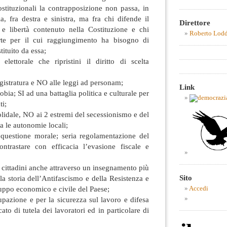
ostituzionali la contrapposizione non passa, in
, fra destra e sinistra, ma fra chi difende il
Direttore
e libertà contenuto nella Costituzione e chi
Roberto Lod
arte per il cui raggiungimento ha bisogno di
ituito da essa;
lettorale che ripristini il diritto di scelta
istratura e NO alle leggi ad personam;
Link
ia; SI ad una battaglia politica e culturale per
ti;
olidale, NO ai 2 estremi del secessionismo e del
a le autonomie locali;
a questione morale; seria regolamentazione del
contrastare con efficacia l’evasione fiscale e
 cittadini anche attraverso un insegnamento più
Sito
lla storia dell’Antifascismo e della Resistenza e
luppo economico e civile del Paese;
Accedi
upazione e per la sicurezza sul lavoro e difesa
ato di tutela dei lavoratori ed in particolare di