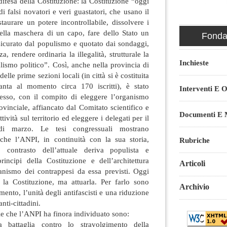
difesa della Costituzione: la Costituzione “oggi
di falsi novatori e veri guastatori, che usano il
staurare un potere incontrollabile, dissolvere i
nella maschera di un capo, fare dello Stato un
Fondaz
sicurato dal populismo e quotato dai sondaggi,
a, rendere ordinaria la illegalità, strutturale la
Inchieste
alismo politico”. Così, anche nella provincia di
elle prime sezioni locali (in città si è costituita
nta al momento circa 170 iscritti), è stato
Interventi E O
esso, con il compito di eleggere l’organismo
ovinciale, affiancato dal Comitato scientifico e
Documenti E M
tività sul territorio ed eleggere i delegati per il
di marzo. Le tesi congressuali mostrano
che l’ANPI, in continuità con la sua storia,
Rubriche
: contrasto dell’attuale deriva populista e
principi della Costituzione e dell’architettura
Articoli
canismo dei contrappesi da essa previsti. Oggi
la Costituzione, ma attuarla. Per farlo sono
Archivio
ento, l’unità degli antifascisti e una riduzione
nti-cittadini.
lie che l’ANPI ha finora individuato sono:
a battaglia contro lo stravolgimento della