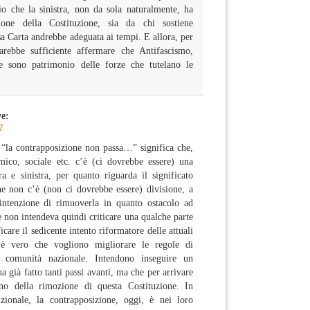
io che la sinistra, non da sola naturalmente, ha
zione della Costituzione, sia da chi sostiene
sa Carta andrebbe adeguata ai tempi. E allora, per
arebbe sufficiente affermare che Antifascismo,
ne sono patrimonio delle forze che tutelano le
ve:
7
 “la contrapposizione non passa…” significa che,
ico, sociale etc. c’è (ci dovrebbe essere) una
ra e sinistra, per quanto riguarda il significato
one non c’è (non ci dovrebbe essere) divisione, a
ntenzione di rimuoverla in quanto ostacolo ad
se non intendeva quindi criticare una qualche parte
icare il sedicente intento riformatore delle attuali
è vero che vogliono migliorare le regole di
a comunità nazionale. Intendono inseguire un
ha già fatto tanti passi avanti, ma che per arrivare
o della rimozione di questa Costituzione. In
uzionale, la contrapposizione, oggi, è nei loro