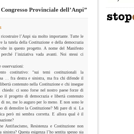
Congresso Provinciale dell’Anpi”
4
 ricostruire l’Anpi sia molto importante. Tutte le
 la tutela della Costituzione e della democrazia
volte in questo progetto. A nome del Manifesto
perché l’iniziativa vada avanti. Noi stessi ci
 osservazioni:
o costitutivo: “sui temi costituzionali la
a … fra destra e sinistra, ma fra chi difende il
libertà contenuto nella Costituzione e chi insegue
 chiedo: ci sono forse nel nostro paese forze di
no il progetto di democrazia e libertà contenuto
o di no, me lo auguro per lo meno. E non sono le
no di demolire la Costituzione? Mi pare di si. La
tica però mi sembra corretta. E allora qual è il
isazione?
he Antifascismo, Resistenza e Costituzione non
 sinistra? Questa esigenza l’ho sentita spesso sia