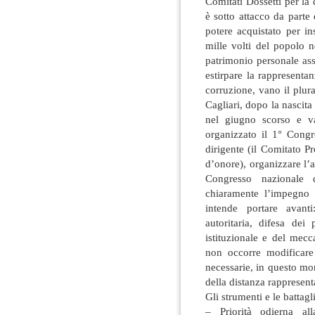
Comitati Dossetti per la 
è sotto attacco da parte 
potere acquistato per in
mille volti del popolo 
patrimonio personale as
estirpare la rappresentanz
corruzione, vano il plur
Cagliari, dopo la nascita d
nel giugno scorso e va
organizzato il 1° Congr
dirigente (il Comitato Pr
d’onore), organizzare l’at
Congresso nazionale 
chiaramente l’impegno 
intende portare avanti
autoritaria, difesa dei 
istituzionale e del mec
non occorre modificare 
necessarie, in questo mom
della distanza rappresenta
Gli strumenti e le battag
– Priorità odierna all