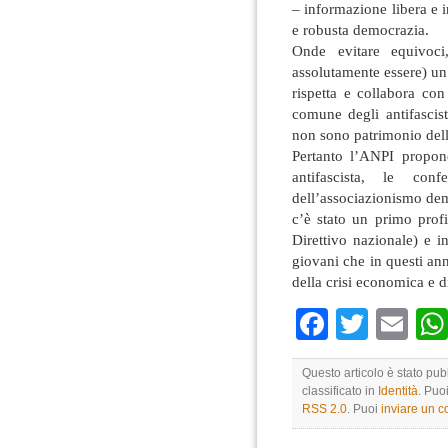
– informazione libera e 
e robusta democrazia.
Onde evitare equivoc
assolutamente essere) un 
rispetta e collabora con
comune degli antifascis
non sono patrimonio della
Pertanto l’ANPI propon
antifascista, le con
dell’associazionismo dem
c’è stato un primo prof
Direttivo nazionale) e i
giovani che in questi an
della crisi economica e di
Faceboo
Twitte
Em
Questo articolo è stato pu
classificato in
Identità
. Puo
RSS 2.0
. Puoi
inviare un 