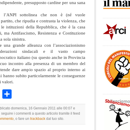
indipendente, presupposto cardine per una sana
i, l’ANPI sottolinea che non è (né vuole
partito, che ripudia e contrasta la violenza, che
 le istituzioni della Repubblica, che è la casa
ti, ma Antifascismo, Resistenza e Costituzione
 sola sinistra.
e una grande alleanza con l’associazionismo
federazioni sindacali e il vasto campo
ocratico italiano (su questo anche in Provincia
icuo incontro alla presenza di un membro del
ntende dare ampio spazio al proprio interno ai
ni hanno subito particolarmente le conseguenze
 valori.
k
r
ail
WhatsApp
Condividi
bblicato domenica, 16 Gennaio 2011 alle 00:07 e
i seguire i commenti a questo articolo tramite il feed
commento
, o fare un
trackback
dal tuo sito.