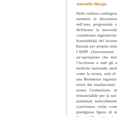
Antonello Murgia
Nella confusa contingenza
rimettere in discussi
nell’area progressist
dichiarano la necessi
considerano ragionevole 
licenziabilità del lavor
bussola per proprio intere
l’ANPI (Associazione 
un’operazione che trovo
l’iscrizione a tutti gli
territorio nazionale, anch
come la nostra, solo di
una Resistenza organizz
orrori del nazifascismo
nostra Costituzione, 
irrinunciabile per la na
aumentati notevolment
convivenza civile: com
prestigiosa figura di in