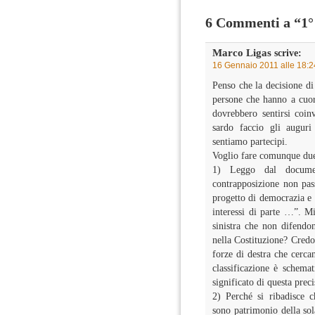
6 Commenti a “1° 
Marco Ligas
scrive:
16 Gennaio 2011 alle 18:2
Penso che la decisione di
persone che hanno a cuore
dovrebbero sentirsi coin
sardo faccio gli auguri 
sentiamo partecipi.
Voglio fare comunque due
1) Leggo dal document
contrapposizione non pass
progetto di democrazia e 
interessi di parte …”. Mi
sinistra che non difendo
nella Costituzione? Cred
forze di destra che cerca
classificazione è schema
significato di questa prec
2) Perché si ribadisce c
sono patrimonio della sola