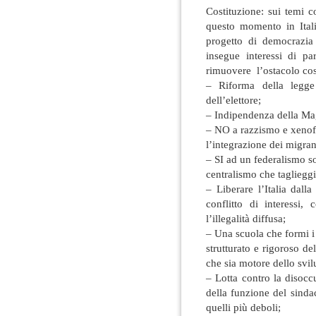
Costituzione: sui temi c
questo momento in Italia
progetto di democrazia 
insegue interessi di p
rimuovere l’ostacolo cost
– Riforma della legge e
dell’elettore;
– Indipendenza della Mag
– NO a razzismo e xenofob
l’integrazione dei migran
– SI ad un federalismo s
centralismo che taglieggi
– Liberare l’Italia dall
conflitto di interessi, 
l’illegalità diffusa;
– Una scuola che formi i
strutturato e rigoroso de
che sia motore dello svi
– Lotta contro la disocc
della funzione del sindac
quelli più deboli;