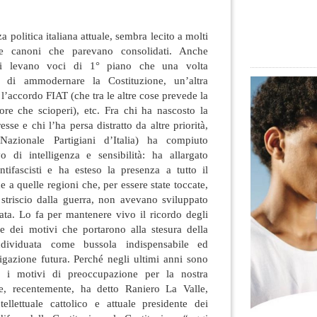
 politica italiana attuale, sembra lecito a molti
one canoni che parevano consolidati. Anche
a si levano voci di 1° piano che una volta
tà di ammodernare la Costituzione,
un’altra
l’accordo FIAT (che tra le altre cose prevede la
atore che scioperi), etc. Fra chi ha nascosto la
sse e chi l’ha persa distratto da altre priorità,
Nazionale Partigiani d’Italia) ha compiuto
 di intelligenza e sensibilità: ha allargato
 antifascisti e ha esteso la presenza a tutto il
e a quelle regioni che, per essere state toccate,
 striscio dalla guerra, non avevano sviluppato
ata. Lo fa per mantenere vivo il ricordo degli
 e dei motivi che portarono alla stesura della
individuata come bussola indispensabile ed
vigazione futura. Perché negli ultimi anni sono
e i motivi di preoccupazione per la nostra
e, recentemente, ha detto Raniero La Valle,
tellettuale cattolico e attuale presidente dei