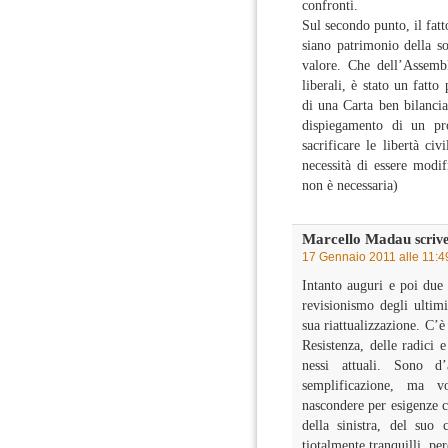
confronti.
Sul secondo punto, il fat
siano patrimonio della so
valore. Che dell’Assembl
liberali, è stato un fatt
di una Carta ben bilancia
dispiegamento di un pro
sacrificare le libertà ci
necessità di essere modi
non è necessaria)
Marcello Madau
scrive
17 Gennaio 2011 alle 11:4
Intanto auguri e poi due 
revisionismo degli ultim
sua riattualizzazione. C’è
Resistenza, delle radici e
nessi attuali. Sono 
semplificazione, ma 
nascondere per esigenze 
della sinistra, del suo
tiotalmente tranquilli, pe