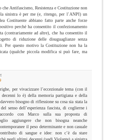
to che Antifascismo, Resistenza e Costituzione non
la sinistra è per me (e, ritengo, per l’ANPI) un
ea Costituente abbiano fatto parte anche forze
o positivo perché ha consentito il confezionamento
ta (contrariamente ad altre), che ha consentito il
getto di riduzione delle disuguaglianze senza
vili. Per questo motivo la Costituzione non ha la
ficata (qualche piccola modifica si può fare, ma
:
9
righe, per vivacizzare l’eccezionale tema (con il
i decenni lo è) della memoria partigiana e della
 davvero bisogno di riflessione su cosa sia stata la
 del senso dell’esperienza fascista, di coglierne i
d’accordo con Marco sulla sua proposta di
voglio aggiungere che non bisogna neanche
contemporanee il peso determinante e non casuale
 contributo di sangue e idee: non c’è da stare
rchè negli ultimi decenni (vedi Violante) a sinistra