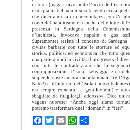
di fuori (magari invocando l’invio dell’esercito
mala pianta del banditismo facendo eco a quel t
che dieci anni fa in concomitanza con l’espl
corso del banditismo ma anche delle lotte di Pr
presenza in Sardegna della Commissione
d’inchiesta, invocava napalm e gas asfi
Supramonte) resiste il concetto di Sardegna 
civitas barbarie con tutte le storture ed equ
storica, politica, ed economica che tutto que
una parte quindi la civiltà, il progresso, il dive
con tutte le contraddizioni che lo segnano) 
contrapposizione, l’isola “selvaggia e crude
stupende coste ancora incontaminate” (e l’Aga
Nato?) e all’interno dell’isola i nuovi balentes 
ma sempre romantici e gentiluomini) e tutt
sbagliata da ritagliargli addosso». Dice un n
vagans nuorese: “Anche oggi siamo tornat
potremo trasformare quel “domani” in “ieri”.
Facebook
Twitter
Email
WhatsApp
Condividi