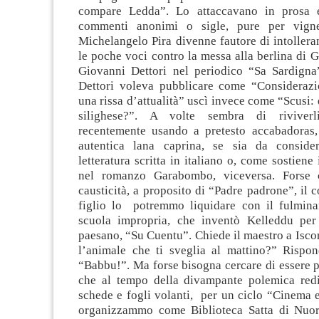
compare Ledda”. Lo attaccavano in prosa e
commenti anonimi o sigle, pure per vigne
Michelangelo Pira divenne fautore di intollera
le poche voci contro la messa alla berlina di G
Giovanni Dettori nel periodico “Sa Sardigna
Dettori voleva pubblicare come “Considerazio
una rissa d’attualità” uscì invece come “Scusi: 
silighese?”. A volte sembra di riviverl
recentemente usando a pretesto accabadoras,
autentica lana caprina, se sia da conside
letteratura scritta in italiano o, come sostiene
nel romanzo Garabombo, viceversa. Forse
causticità, a proposito di “Padre padrone”, il 
figlio lo potremmo liquidare con il fulmina
scuola impropria, che inventò Kelleddu per 
paesano, “Su Cuentu”. Chiede il maestro a Isco
l’animale che ti sveglia al mattino?” Rispon
“Babbu!”. Ma forse bisogna cercare di essere p
che al tempo della divampante polemica redi
schede e fogli volanti, per un ciclo “Cinema 
organizzammo come Biblioteca Satta di Nuor