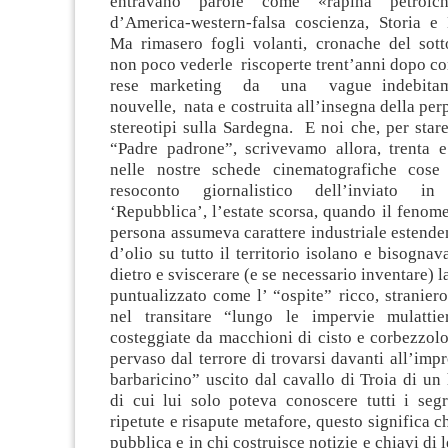
entravano parole come «rapina petrolchi
d’America-western-falsa coscienza, Storia e 
Ma rimasero fogli volanti, cronache del sott
non poco vederle riscoperte trent’anni dopo c
rese marketing da una vague indebitam
nouvelle, nata e costruita all’insegna della per
stereotipi sulla Sardegna. E noi che, per star
“Padre padrone”, scrivevamo allora, trenta e
nelle nostre schede cinematografiche cos
resoconto giornalistico dell’inviato i
‘Repubblica’, l’estate scorsa, quando il fenom
persona assumeva carattere industriale estend
d’olio su tutto il territorio isolano e bisognav
dietro e sviscerare (e se necessario inventare) l
puntualizzato come l’ “ospite” ricco, straniero
nel transitare “lungo le impervie mulattier
costeggiate da macchioni di cisto e corbezzol
pervaso dal terrore di trovarsi davanti all’impr
barbaricino” uscito dal cavallo di Troia di un 
di cui lui solo poteva conoscere tutti i segr
ripetute e risapute metafore, questo significa c
pubblica e in chi costruisce notizie e chiavi di l