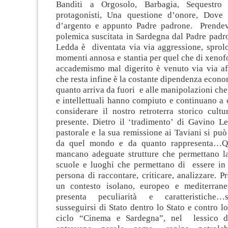
Banditi a Orgosolo, Barbagia, Sequestro
protagonisti, Una questione d’onore, Dove 
d’argento e appunto Padre padrone. Prendev
polemica suscitata in Sardegna dal Padre padr
Ledda è diventata via via aggressione, sprolo
momenti annosa e stantia per quel che di xenof
accademismo mal digerito è venuto via via 
che resta infine è la costante dipendenza econo
quanto arriva da fuori e alle manipolazioni che a
e intellettuali hanno compiuto e continuano a
considerare il nostro retroterra storico cultu
presente. Dietro il ‘tradimento’ di Gavino 
pastorale e la sua remissione ai Taviani si può
da quel mondo e da quanto rappresenta…Q
mancano adeguate strutture che permettano l
scuole e luoghi che permettano di essere in
persona di raccontare, criticare, analizzare. P
un contesto isolano, europeo e mediterrane
presenta peculiarità e caratteristiche…
susseguirsi di Stato dentro lo Stato e contro lo
ciclo “Cinema e Sardegna”, nel lessico d