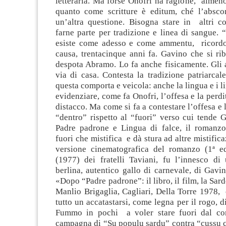
letteraria. Ma forse Onofri ha ragione, almen
quanto come scritture è editum, ché l’absc
un’altra questione. Bisogna stare in altri cod
farne parte per tradizione e linea di sangue.
esiste come adesso e come ammentu, ricordo
causa, trentacinque anni fa. Gavino che si rib
despota Abramo. Lo fa anche fisicamente. Gli 
via di casa. Contesta la tradizione patriarcal
questa comporta e veicola: anche la lingua e i l
evidenziare, come fa Onofri, l’offesa e la perdi
distacco. Ma come si fa a contestare l’offesa e l
“dentro” rispetto al “fuori” verso cui tende 
Padre padrone e Lingua di falce, il romanzo
fuori che mistifica e dà stura ad altre mistific
versione cinematografica del romanzo (1ª e
(1977) dei fratelli Taviani, fu l’innesco di
berlina, autentico gallo di carnevale, di Gavi
«Dopo “Padre padrone”: il libro, il film, la Sar
Manlio Brigaglia, Cagliari, Della Torre 1978,
tutto un accatastarsi, come legna per il rogo, d
Fummo in pochi a voler stare fuori dal co
campagna di “Su populu sardu” contra “cussu 