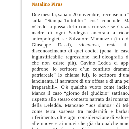
Natalino Piras
Due mesi fa, sabato 20 novembre, recensendo 
sulla “Stampa-Tuttolibri” così conclude M
«Credo si possa dirlo con sicurezza: se Grazi
madre di ogni Sardegna ancorata a ricono
antropologici,
se Salvatore Mannuzzu (in ciò
Giuseppe Dessì), viceversa, resta il
disconoscimento di quei codici (pena, in caso
ingiustificabile regressione nell’oleografia 
che non esiste più), Gavino Ledda ci app
padrone, lo scrittore d’un conflitto dramm
patriarcale” lo chiama lui), lo scrittore d’u
lancinante, il narratore di un’offesa e di una per
irreparabili». C’è qualche vuoto come indica
Manca il caso “giorno del giudizio” sattiano,
rispetto allo stesso contesto narrato dai romanz
della Deledda. Mancano “Sos sinnos” di Mic
come terra sospesa tra modernità e barba
riferimento, oltre ogni considerazione di valore
alle nuove e ai nuovi che già da qualche ann