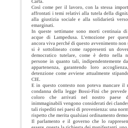
Carta.
Così come per il lavoro, con la stessa import
affrontati i temi relativi alla tutela della digni
alla giustizia sociale e alla solidarietà vers
emarginati.
In queste settimane sono morti centinaia di
acque di Lampedusa. L’emozione per quest
ancora viva perché di questo avvenimento non s
si è sottolineato come rappresenti un dove
democratico tutelare, come è detto nella n
persone in quanto tali, indipendentemente da
appartenenza, garantendo loro accoglienz
detenzione come avviene attualmente stipando
CIE.
E in questo contesto non poteva mancare il r
condanna della legge Bossi-Fini che prevede 
coloro che arrivati nel nostro paese d
inimmaginabili vengono considerati dei clandes
tali rispediti nei paesi di provenienza: una nor
rispetto che merita qualsiasi ordinamento demo
Il parlamento e il governo che lo rapprese
essere, questa la richiesta dei manifestanti, un