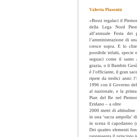
Valeria Piasentà
«Bossi regalaci il Piem
della Lega Nord Piem
all’annuale Festa dei 
l’amministrazione di un
cresce sopra. E lo chi
possibile infatti, speci
seguaci come il santo 
grazia, o il Bambin Gesù 
è l’officiante, il gran sa
ripete da tredici anni: 
1996 con il Governo del
al nazionale, e la prim
Pian del Re nel Piemon
Eridano – a oltre
2000 metri di altitudine
in una ‘sacra ampolla’ d
in scena il capodanno (c
Dei quattro elementi fon
rappresenta il principio 