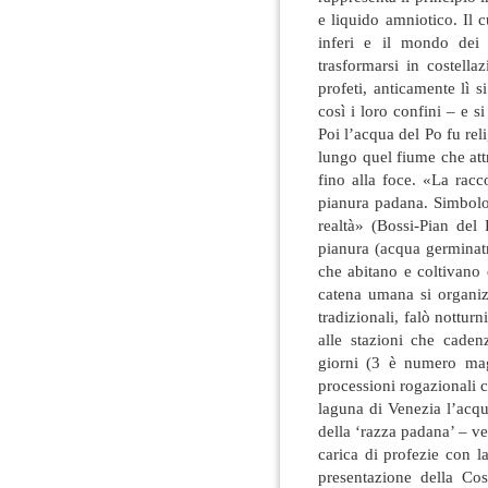
e liquido amniotico. Il 
inferi e il mondo dei 
trasformarsi in costella
profeti, anticamente lì s
così i loro confini – e s
Poi l’acqua del Po fu re
lungo quel fiume che att
fino alla foce. «La racc
pianura padana. Simbolo 
realtà» (Bossi-Pian del 
pianura (acqua germinatr
che abitano e coltivano
catena umana si organizz
tradizionali, falò notturni
alle stazioni che cadenz
giorni (3 è numero mag
processioni rogazionali cri
laguna di Venezia l’acq
della ‘razza padana’ – v
carica di profezie con l
presentazione della Cos