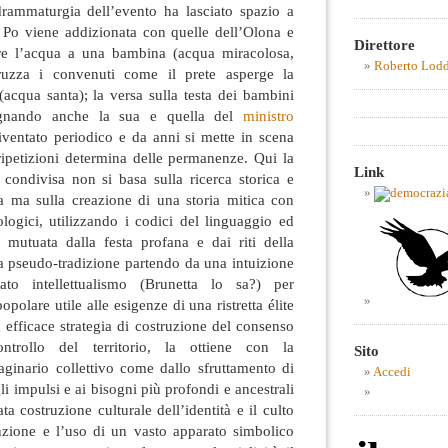
rammaturgia dell’evento ha lasciato spazio a
l Po viene addizionata con quelle dell’Olona e
Direttore
ere l’acqua a una bambina (acqua miracolosa,
Roberto Lod
ruzza i convenuti come il prete asperge la
(acqua santa); la versa sulla testa dei bambini
agnando anche la sua e quella del
ministro
 diventato periodico e da anni si mette in scena
ripetizioni determina delle permanenze. Qui la
Link
 condivisa non si basa sulla ricerca storica e
ca ma sulla creazione di una storia mitica con
pologici, utilizzando i codici del linguaggio ed
à mutuata dalla festa profana e dai riti della
na pseudo-tradizione partendo da una intuizione
ato intellettualismo (Brunetta lo sa?) per
polare utile alle esigenze di una ristretta élite
 efficace strategia di costruzione del consenso
ntrollo del territorio, la ottiene con la
Sito
ginario collettivo come dallo sfruttamento di
Accedi
li impulsi e ai bisogni più profondi e ancestrali
a costruzione culturale dell’identità e il culto
enzione e l’uso di un vasto apparato simbolico