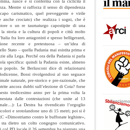
mina, nasce e si conferma con la ciclicità il
nza. Mentre si rafforza il senso di dipendenza
capo carismatico, quel preveggente e virile
e anche crociato) che realizza i sogni, che è
ore o un re taumaturgo capostipite di una
 la storia e la cultura di popoli e città molto
’Italia fra loro antagonisti e spesso belligeranti,
nzione recente e pretestuosa – un’idea di
ello Stato – quella Padania mai esistita prima e
zie alla Lega. Perché ora della Padania si parla
la specifica: quindi la Padania esiste, almeno
o popolo. Se Berlusconi dice di relazionarsi
dodicenne, Bossi rivolgendosi al suo seguace
imale naturale, pre-storico e pre-razionale, che
rite ancora dubbi sull’elezione di Cota? forse
uesto tredicesimo anno per la prima volta la
nestata dalle contestazioni (che unite al 13
ale…): La Destra ha rivendicato l’orgoglio
icolori e srotolandone uno di 15 metri; poi si è
 PRC «Dimostriamo contro le buffonate leghiste»,
he sta dietro un colto congegno comunicativo.
i col PD locale il 26 settembre ha piantato una