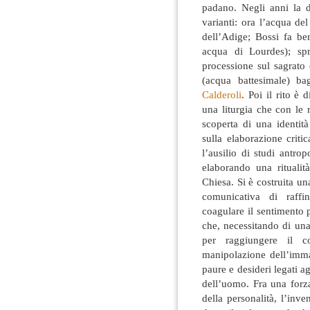
padano. Negli anni la d
varianti: ora l’acqua de
dell’Adige; Bossi fa b
acqua di Lourdes); sp
processione sul sagrato 
(acqua battesimale) b
Calderoli
. Poi il rito è
una liturgia che con le 
scoperta di una identità
sulla elaborazione criti
l’ausilio di studi antro
elaborando una ritualit
Chiesa. Si è costruita u
comunicativa di raffin
coagulare il sentimento po
che, necessitando di una
per raggiungere il co
manipolazione dell’imma
paure e desideri legati ag
dell’uomo. Fra una forzat
della personalità, l’inv