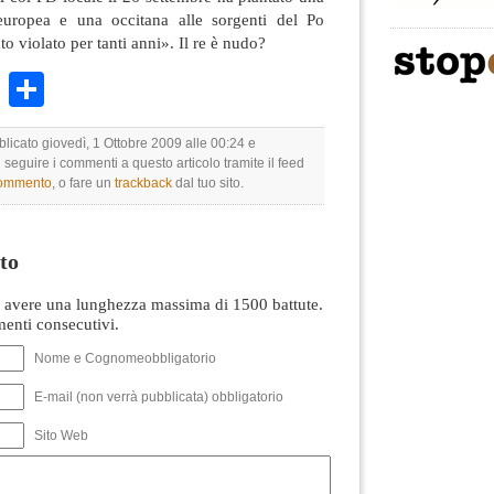
 europea e una occitana alle sorgenti del Po
to violato per tanti anni». Il re è nudo?
k
r
ail
WhatsApp
Condividi
blicato giovedì, 1 Ottobre 2009 alle 00:24 e
i seguire i commenti a questo articolo tramite il feed
commento
, o fare un
trackback
dal tuo sito.
to
avere una lunghezza massima di 1500 battute.
nti consecutivi.
Nome e Cognomeobbligatorio
E-mail (non verrà pubblicata) obbligatorio
Sito Web