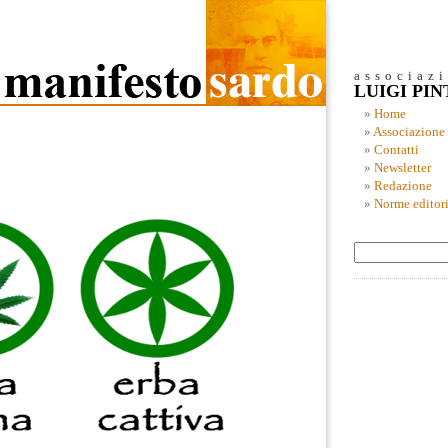
associaz
LUIGI PI
Home
Associazione
Contatti
Newsletter
Redazione
Norme editori