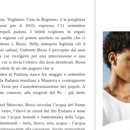
onte. Vogliamo Cota in Regione» è la preghiera
ont per il 2010, espressa l’11 settembre
popoli padani. I fedeli vogliono in regalo
a regione col potere assoluto su
quello che ci
edono a Bossi. Nella mitopeia leghista ciò è
e nei raduni, Umberto Bossi è percepito dai suoi
a cui rivolgersi per una intercessione e una
cui si invia l’elenco dei doni desiderati. Bossi
cerdote di un rito pagano che si
l’idea di Padania nasce fra maggio e settembre
la Padania insediato a Mantova e contrapposto
a Festa per l’autodeterminazione dei popoli. A
te cuneese, alle sorgenti del Po – già detto
 sul Monviso, Bossi raccolse l’acqua del fiume
i vetro, l’elevò in onore del dio Eridano e mise
on l’acqua lustrale e battesimale) della Lega.
damentali – terra, fuoco, aria, acqua – l’acqua
indispensabile alla creazione, brodo primordiale