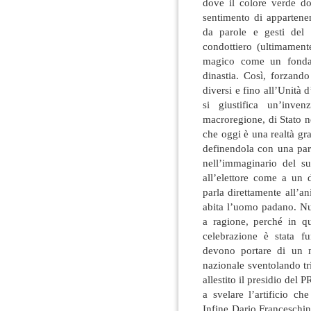
dove il colore verde do
sentimento di appartene
da parole e gesti del 
condottiero (ultimament
magico come un fondat
dinastia. Così, forzando
diversi e fino all’Unità d
si giustifica un’inve
macroregione, di Stato n
che oggi è una realtà gra
definendola con una paro
nell’immaginario del su
all’elettore come a un 
parla direttamente all’an
abita l’uomo padano. Nut
a ragione, perché in q
celebrazione è stata fu
devono portare di un m
nazionale sventolando tr
allestito il presidio del
a svelare l’artificio c
Infine Dario Franceschin