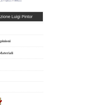
ione Luigi Pintor
pinioni
ateriali