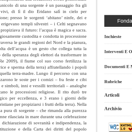
cunicolo di una sorgente è un passaggio fra gli
vivi, di lì il dio Eridano salì in cielo per
zione; presso le sorgenti ‘abitano’ ninfe, dei e
Fondaz
i erigevano templi silvestri – i Celti segnavano
i propiziava il futuro: l’acqua è magica e sacra.
ligiosamente custodita e condotta in processione
Inchieste
raversa le grandi regioni del Nord e la pianura,
olta dell’acqua è un gesto che collega tutta la
Interventi E O
della speranza degli elettori da trasformare in
Re 2009), il fiume col suo corso fertilizza la
Documenti E M
ice e sperma della terra) affratellando i popoli
 quella terra-madre. Lungo il percorso con una
arono le soste per i comizi – fra feste e cibi
Rubriche
 e simboli, inni e vessilli territoriali – analoghe
ano le processioni religiose. Il rito durò tre
Articoli
ico per eccellenza, e 3 erano i giorni delle
stiane per propiziarsi i frutti della terra). Nella
Archivio
ua pura di sorgente – che rimanda alla purezza
enne rilasciata in mare durante una celebrazione
a dichiarazione di sovranità e indipendenza, la
tituzione e della Carta dei diritti del popolo