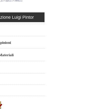
ione Luigi Pintor
pinioni
ateriali