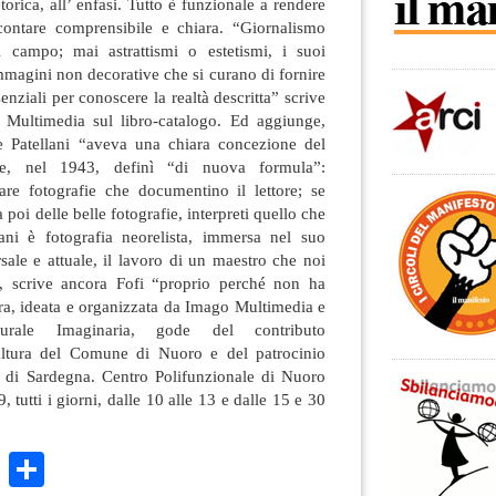
orica, all’ enfasi. Tutto è funzionale a rendere
contare comprensibile e chiara. “Giornalismo
l campo; mai astrattismi o estetismi, i suoi
mmagini non decorative che si curano di fornire
senziali per conoscere la realtà descritta” scrive
Multimedia sul libro-catalogo. Ed aggiunge,
he Patellani “aveva una chiara concezione del
 che, nel 1943, definì “di nuova formula”:
re fotografie che documentino il lettore; se
 poi delle belle fotografie, interpreti quello che
ani è fotografia neorelista, immersa nel suo
ale e attuale, il lavoro di un maestro che noi
, scrive ancora Fofi “proprio perché non ha
ra, ideata e organizzata da Imago Multimedia e
lturale Imaginaria, gode del contributo
Cultura del Comune di Nuoro e del patrocinio
 di Sardegna. Centro Polifunzionale di Nuoro
 tutti i giorni, dalle 10 alle 13 e dalle 15 e 30
k
r
ail
WhatsApp
Condividi