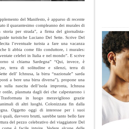
upplemento del Manifesto, è apparso di recente
rato il quarantesimo compleanno dei murales di
a storia per strada”, a firma del giornalista-
uide turistiche Luciano Del Sette. Scrive Del
lecita l’eventuale turista a fare una vacanza
?) che li abbia come filo conduttore, i murales:
ventate celebri in Italia e nel mondo”. E scrive
itorno si chiama Sardegna” “Qui, invece, è
e, terra di solitudine e silenzi, terra di
ette dell’ Ichnusa, la birra “nazionale” sarda
sposti a bere una birra diversa”), propone una
a sulla nascita dell’isola impronta, Ichnusa
 ostile, plasmata dagli dei che calpestarono i
. Trasformata in luogo meraviglioso grazie
animali di altri luoghi. Colonizzata fin dalla
egna. Oggetto oggi di interesse per i suoi
i quali, davvero brutti, sarebbe tanto bello fare
ttura del pezzo celebrativo del viaggiatore Del
, come è facile intuire. Vedere alcune delle