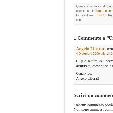
Questo articolo è stato pu
classificato in
Saperi e co
tramite il feed
RSS 2.0
. Pu
sito.
1 Commento a “Un
Angelo Liberati
scri
4 Dicembre 2009 alle 18:5
(…)La lettura del pezzo
disturbato, come è facile 
Condivido.
Angelo Liberati
Scrivi un commen
Ciascun commento potrà 
Non sono ammessi comme