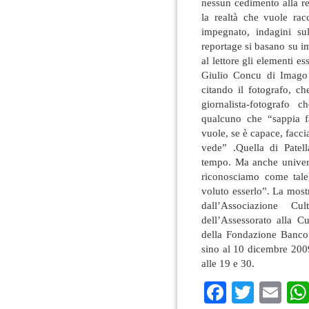
nessun cedimento alla ret
la realtà che vuole rac
impegnato, indagini su
reportage si basano su i
al lettore gli elementi es
Giulio Concu di Imago 
citando il fotografo, c
giornalista-fotografo
qualcuno che “sappia fa
vuole, se è capace, faccia
vede” .Quella di Patell
tempo. Ma anche univers
riconosciamo come tale
voluto esserlo”. La most
dall’Associazione Cu
dell’Assessorato alla 
della Fondazione Banco
sino al 10 dicembre 2009,
alle 19 e 30.
Faceboo
Twitte
Em