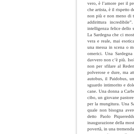
vero, è l’amore per il pr
che artista, è il rispetto
non più e non meno di tu
addirittura incredibil
intelligenza felice dello 
La Sardegna che ci mostr
vera e reale, mai esoti
una messa in scena o mos
omerici. Una Sardegna 
davvero non c’è più. Isol
non per sfilare al Redent
polverose e dure, ma at
autobus, il Paidobus, u
sguardo intimorito e do
cane. Una donna a Carbo
cibo, un giovane pastore
per la mungitura. Una S
quale non bisogna avere
detto Paolo Piquereddu
inaugurazione della most
povertà, in una tremenda 