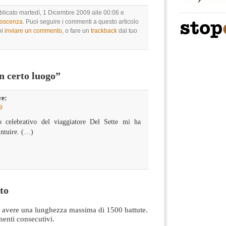
bblicato martedì, 1 Dicembre 2009 alle 00:06 e
noscenza
. Puoi seguire i commenti a questo articolo
oi
inviare un commento
, o fare un
trackback
dal tuo
 certo luogo”
ve:
9
 celebrativo del viaggiatore Del Sette mi ha
intuire. (…)
to
avere una lunghezza massima di 1500 battute.
nti consecutivi.