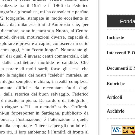
realizzate tra il 1951 e il 1966 da Federico
tografo e giornalista, mi ha consolato e perfino
72 fotografie, stampate in modo eccellente in
Fondaz
itata, dal milanese Toni d’Ambrosio che, per
0 dicembre, sono in mostra a Nuoro, al Centro
modi diversi, motivazioni diverse, capacità di
Inchieste
esplorare e provare a capire, conoscere un certo
ncora oggi, è un “certo luogo”. Nonostante gli
Interventi E O
” dai quali é invasa: centri commerciali, club
gi dalle architetture morbide e candide. Che
Documenti E M
 a parere di molti sardi, forse gli stessi che
no le migliaia dei nostri “celebri” murales, un
ardegna semplice e chiara, in realtà complessa
Rubriche
amente difficile da raccontare fuori dagli
mi, dalla retorica del buon selvaggio. Federico
Articoli
i è riuscito in pieno. Da sardo e da fotografo ,
 lo ringrazio. “Il suo metodo” scrive Goffredo
Archivio
ani-un fotoreporter in Sardegna, pubblicato da
nesta, l’ostinazione, é l’attenzione a quelle
 alla scoperta, è l’interesse per gli uomini e le
ro riti, il loro ambiente; è l’umiltà di fronte al