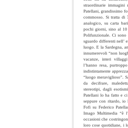
straordinarie immagini 
Patellani, grandissimo fo
commosso. Si tratta di 
analogico, su carta bar
pochi giorni, sino al 1
Polifunzionale. Ci sono 
sguardo differenti nell’ 
luogo. E la Sardegna, a
innumerevoli “non luoghi
vacanze, interi villag
l’hanno resa, purtroppo
indistintamente apprezza
“luogo meraviglioso”. S
da decifrare, maledett
stereotipi, dagli esotis
Patellani lo ha fatto e c
seppure con ritardo, io
Fofi su Federico Patell
Imago Multimedia “è l’o
occasioni che costringono
loro cose quotidiane, i lo