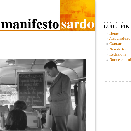
associaz
LUIGI PI
Home
Associazione
Contatti
Newsletter
Redazione
Norme editori