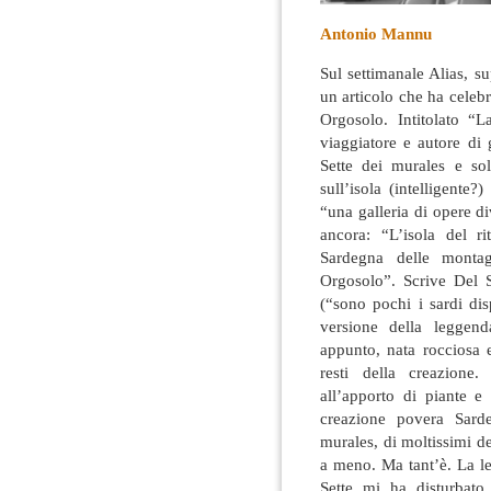
Antonio Mannu
Sul settimanale Alias, s
un articolo che ha celeb
Orgosolo. Intitolato “L
viaggiatore
e autore di g
Sette dei murales e sol
sull’isola (intelligente
“una galleria di opere di
ancora: “L’isola del r
Sardegna delle montagn
Orgosolo”. Scrive Del S
(“sono pochi i sardi di
versione della leggend
appunto, nata rocciosa e
resti della creazione
all’apporto di piante e 
creazione povera Sard
murales, di moltissimi de
a meno. Ma tant’è. La le
Sette mi ha disturbato