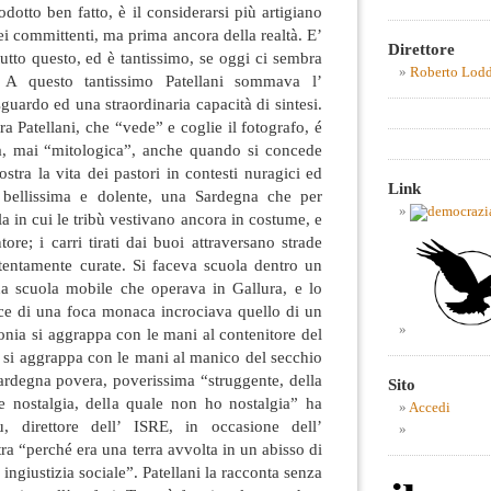
odotto ben fatto, è il considerarsi più artigiano
 dei committenti, ma prima ancora della realtà. E’
Direttore
tto questo, ed è tantissimo, se oggi ci sembra
Roberto Lod
e”. A questo tantissimo Patellani sommava l’
sguardo ed una straordinaria capacità di sintesi.
a Patellani, che “vede” e coglie il fotografo, é
ca, mai “mitologica”, anche quando si concede
tra la vita dei pastori in contesti nuragici ed
Link
bellissima e dolente, una Sardegna che per
a in cui le tribù vestivano ancora in costume, e
ore; i carri tirati dai buoi attraversano strade
tentamente curate. Si faceva scuola dentro un
na scuola mobile che operava in Gallura, e lo
lce di una foca monaca incrociava quello di un
nia si aggrappa con le mani al contenitore del
 si aggrappa con le mani al manico del secchio
ardegna povera, poverissima “struggente, della
Sito
 nostalgia, della quale non ho nostalgia” ha
Accedi
, direttore dell’ ISRE, in occasione dell’
ra “perché era una terra avvolta in un abisso di
ingiustizia sociale”. Patellani la racconta senza