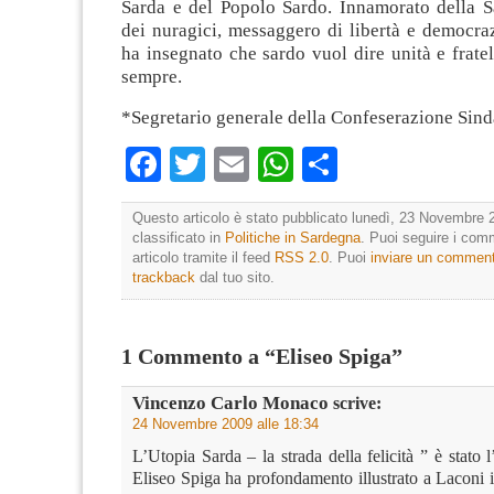
Sarda e del Popolo Sardo. Innamorato della S
dei nuragici, messaggero di libertà e democraz
ha insegnato che sardo vuol dire unità e frate
sempre.
*Segretario generale della Confeserazione Sind
Facebook
Twitter
Email
WhatsApp
Condividi
Questo articolo è stato pubblicato lunedì, 23 Novembre 
classificato in
Politiche in Sardegna
. Puoi seguire i com
articolo tramite il feed
RSS 2.0
. Puoi
inviare un commen
trackback
dal tuo sito.
1 Commento a “Eliseo Spiga”
Vincenzo Carlo Monaco
scrive:
24 Novembre 2009 alle 18:34
L’Utopia Sarda – la strada della felicità ” è stato
Eliseo Spiga ha profondamento illustrato a Laconi 