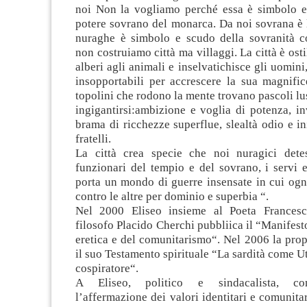
noi Non la vogliamo perché essa è simbolo e 
potere sovrano del monarca. Da noi sovrana è 
nuraghe è simbolo e scudo della sovranità c
non costruiamo città ma villaggi. La città è ostil
alberi agli animali e inselvatichisce gli uomini
insopportabili per accrescere la sua magnific
topolini che rodono la mente trovano pascoli lu
ingigantirsi:ambizione e voglia di potenza, in
brama di ricchezze superflue, slealtà odio e in
fratelli.
La città crea specie che noi nuragici dete
funzionari del tempio e del sovrano, i servi e
porta un mondo di guerre insensate in cui ogn
contro le altre per dominio e superbia “.
Nel 2000 Eliseo insieme al Poeta Frances
filosofo Placido Cherchi pubbliica il “Manifest
eretica e del comunitarismo“. Nel 2006 la prop
il suo Testamento spirituale “La sardità come Ut
cospiratore“.
A Eliseo, politico e sindacalista, co
l’affermazione dei valori identitari e comunita