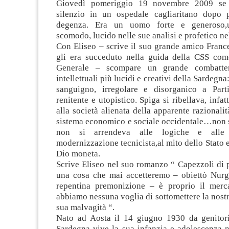
Giovedì pomeriggio 19 novembre 2009 se 
silenzio in un ospedale cagliaritano dopo 
degenza. Era un uomo forte e generoso,un
scomodo, lucido nelle sue analisi e profetico nel
Con Eliseo – scrive il suo grande amico Franc
gli era succeduto nella guida della CSS com
Generale – scompare un grande combatten
intellettuali più lucidi e creativi della Sardegna:
sanguigno, irregolare e disorganico a Parti
renitente e utopistico. Spiga si ribellava, infatt
alla società alienata della apparente razionalit
sistema economico e sociale occidentale…non 
non si arrendeva alle logiche e alle 
modernizzazione tecnicista,al mito dello Stato e
Dio moneta.
Scrive Eliseo nel suo romanzo “ Capezzoli di p
una cosa che mai accetteremo – obiettò Nurg
repentina premonizione – è proprio il merc
abbiamo nessuna voglia di sottomettere la nost
sua malvagità “.
Nato ad Aosta il 14 giugno 1930 da genitori
Sardegna vive la sua infanzia e adolescenza n