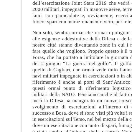
dell’esercitazione Joint Stars 2019 che vedrà 
2000 militari, impegnati in manovre aeree, terre
lanci con paracadute e, ovviamente, esercita
fuoco: spari con munizionamento vero, per inte
Non solo, sembra ormai che ormai i poligoni 
alle esigenze addestrative della Difesa e dell
nostre città stanno diventando zone in cui i 
fare quello che vogliono. Proprio questo è il 
Foras, che ha portato a intitolare la giornata 
del 2 giugno “La guerra nel golfo”. Il golfo
quello di Cagliari, che ormai vede tutto l’ann
navi militari impegnate in esercitazioni o in altr
riferimento è anche ai porti di Sant’Antioco
questi ormai punto di riferimento logistic
militari della NATO. Pensiamo anche al fatto 
mesi la Difesa ha inaugurato un nuovo corso
svolgimento di esercitazioni all’interno di
successo a Bosa, dove si sono visti più volte i 
in esercitazioni sul Temo, nel bel mezzo della ci
dove un esercitazione con tanto di spari, fumoge
è stata svolta all’interno della caserma Monf