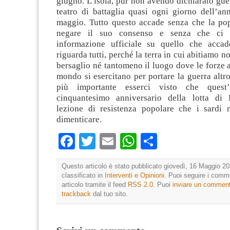
giugno. L’isola, pur non avendo dichiarato gue
teatro di battaglia quasi ogni giorno dell’an
maggio. Tutto questo accade senza che la po
negare il suo consenso e senza che ci 
informazione ufficiale su quello che accad
riguarda tutti, perché la terra in cui abitiamo 
bersaglio né tantomeno il luogo dove le forze
mondo si esercitano per portare la guerra altr
più importante esserci visto che quest
cinquantesimo anniversario della lotta di 
lezione di resistenza popolare che i sardi
dimenticare.
Facebook
Twitter
Email
WhatsApp
Condividi
Questo articolo è stato pubblicato giovedì, 16 Maggio 20
classificato in
Interventi e Opinioni
. Puoi seguire i comm
articolo tramite il feed
RSS 2.0
. Puoi
inviare un commen
trackback
dal tuo sito.