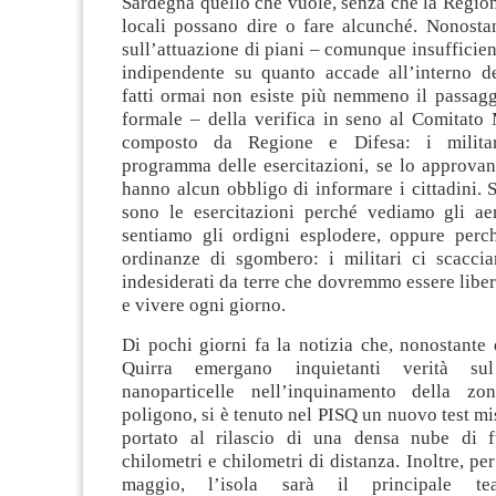
Sardegna quello che vuole, senza che la Regione 
locali possano dire o fare alcunché. Nonosta
sull’attuazione di piani – comunque insufficient
indipendente su quanto accade all’interno de
fatti ormai non esiste più nemmeno il passag
formale – della verifica in seno al Comitato 
composto da Regione e Difesa: i militar
programma delle esercitazioni, se lo approvan
hanno alcun obbligo di informare i cittadini.
sono le esercitazioni perché vediamo gli aer
sentiamo gli ordigni esplodere, oppure perc
ordinanze di sgombero: i militari ci scacci
indesiderati da terre che dovremmo essere liberi
e vivere ogni giorno.
Di pochi giorni fa la notizia che, nonostante
Quirra emergano inquietanti verità su
nanoparticelle nell’inquinamento della zon
poligono, si è tenuto nel PISQ un nuovo test mis
portato al rilascio di una densa nube di f
chilometri e chilometri di distanza. Inoltre, per
maggio, l’isola sarà il principale tea