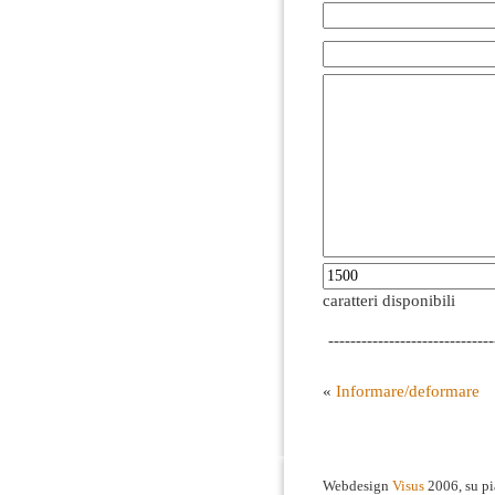
caratteri disponibili
------------------------------
«
Informare/deformare
Webdesign
Visus
2006, su p