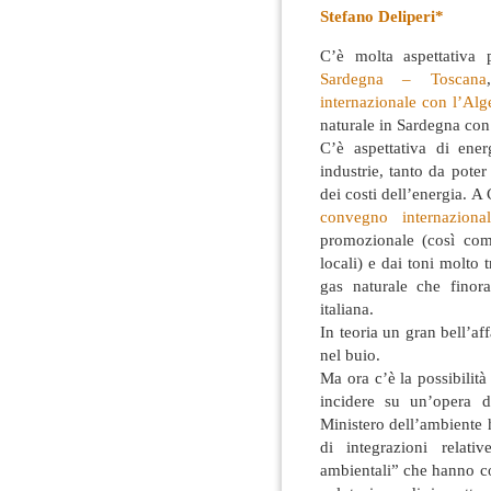
Stefano Deliperi*
C’è molta aspettativa 
Sardegna – Toscana
internazionale con l’Alg
naturale in Sardegna con 
C’è aspettativa di ener
industrie, tanto da pote
dei costi dell’energia. A 
convegno internazional
promozionale (così come
locali) e dai toni molto t
gas naturale che finor
italiana.
In teoria un gran bell’af
nel buio.
Ma ora c’è la possibilità
incidere su un’opera di
Ministero dell’ambiente
di integrazioni relati
ambientali” che hanno c