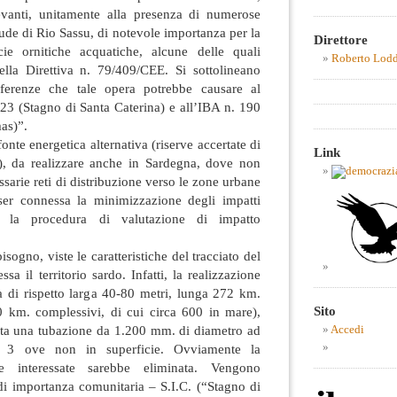
levanti, unitamente alla presenza di numerose
de di Rio Sassu, di notevole importanza per la
Direttore
cie ornitiche acquatiche, alcune delle quali
Roberto Lod
della Direttiva n. 79/409/CEE. Si sottolineano
terferenze che tale opera potrebbe causare al
23 (Stagno di Santa Caterina) e all’IBA n. 190
as)”.
 fonte energetica alternativa (riserve accertate di
Link
i), da realizzare anche in Sardegna, dove non
ssarie reti di distribuzione verso le zone urbane
sser connessa la minimizzazione degli impatti
e la procedura di valutazione di impatto
isogno, viste le caratteristiche del tracciato del
sa il territorio sardo. Infatti, la realizzazione
a di rispetto larga 40-80 metri, lunga 272 km.
Sito
00 km. complessivi, di cui circa 600 in mare),
ta una tubazione da 1.200 mm. di diametro ad
Accedi
. 3 ove non in superficie. Ovviamente la
e interessate sarebbe eliminata. Vengono
i di importanza comunitaria – S.I.C. (“Stagno di