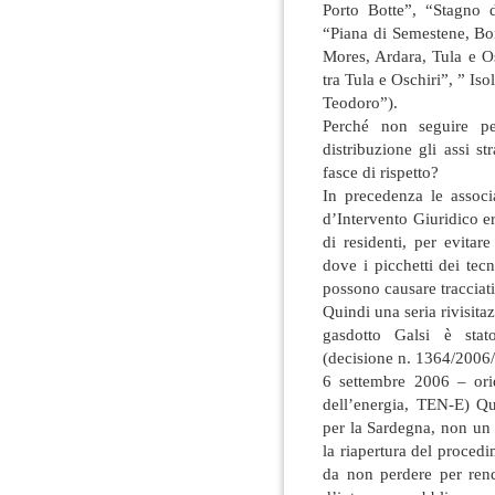
Porto Botte”, “Stagno 
“Piana di Semestene, Bo
Mores, Ardara, Tula e O
tra Tula e Oschiri”, ” Is
Teodoro”).
Perché non seguire per
distribuzione gli assi st
fasce di rispetto?
In precedenza le associ
d’Intervento Giuridico e
di residenti, per evitar
dove i picchetti dei tecn
possono causare tracciati
Quindi una seria rivisitaz
gasdotto Galsi è stat
(decisione n. 1364/2006
6 settembre 2006 – orie
dell’energia, TEN-E) Qu
per la Sardegna, non un
la riapertura del proced
da non perdere per ren