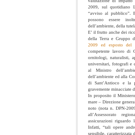
valutazione di impatto
2009, sul quotidiano L
“avviso al pubblico”. 
possono essere inolt
dell’ambiente, della tutel
E’ il frutto anche dei ric
della Terra e Gruppo d’
2009 ed esposto del
competente lavoro di G
ornitologi, naturalisti,
universitari, fotografi e 
al Ministro dell’ambi
dell’ambiente ed alla C
di Sant’Antioco e la 
gravemente minacciate da
In proposito il Ministero
mare – Direzione general
noto (nota n. DPN-2009
all’Assessorato regio
assicurazioni riguardo 
Infatti, “tali opere an
sensibile, caratterizzata 