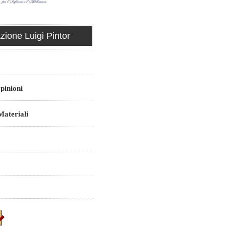
ione Luigi Pintor
pinioni
ateriali