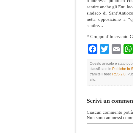
d’interesse pubblico co
sentire anche gli Enti loca
sindaco di Sant’Antioc
netta opposizione a “qu
sentire…
* Gruppo d’Intervento G
Faceboo
Twitte
Em
Questo articolo è stato pu
classificato in
Politiche in
tramite il feed
RSS 2.0
. Pu
sito.
Scrivi un commen
Ciascun commento potrà 
Non sono ammessi comme