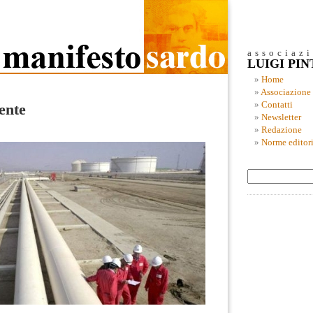
associaz
LUIGI PI
Home
Associazione
Contatti
ente
Newsletter
Redazione
Norme editori