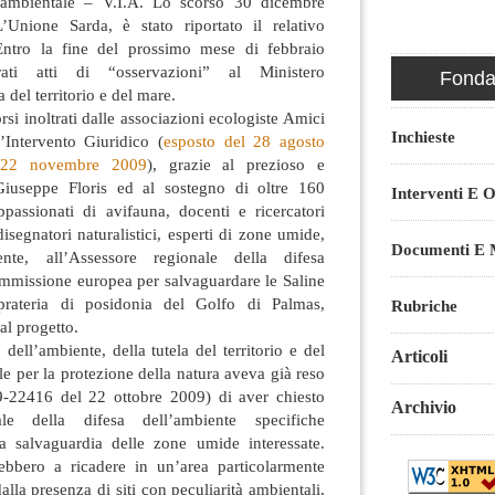
 ambientale – V.I.A. Lo scorso 30 dicembre
’Unione Sarda, è stato riportato il relativo
Entro la fine del prossimo mese di febbraio
rati atti di “osservazioni” al Ministero
Fondaz
a del territorio e del mare.
orsi inoltrati dalle associazioni ecologiste Amici
Inchieste
Intervento Giuridico (
esposto del 28 agosto
 22 novembre 2009
), grazie al prezioso e
iuseppe Floris ed al sostegno di oltre 160
Interventi E O
 appassionati di avifauna, docenti e ricercatori
disegnatori naturalistici, esperti di zone umide,
Documenti E M
ente, all’Assessore regionale della difesa
ommissione europea per salvaguardare le Saline
prateria di posidonia del Golfo di Palmas,
Rubriche
l progetto.
 dell’ambiente, della tutela del territorio e del
Articoli
e per la protezione della natura aveva già reso
-22416 del 22 ottobre 2009) di aver chiesto
Archivio
nale della difesa dell’ambiente specifiche
la salvaguardia delle zone umide interessate.
drebbero a ricadere in un’area particolarmente
dalla presenza di siti con peculiarità ambientali,