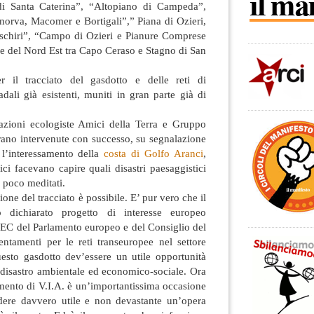
di Santa Caterina”, “Altopiano di Campeda”,
norva, Macomer e Bortigali”,” Piana di Ozieri,
schiri”, “Campo di Ozieri e Pianure Comprese
ole del Nord Est tra Capo Ceraso e Stagno di San
 il tracciato del gasdotto e delle reti di
radali già esistenti, muniti in gran parte già di
azioni ecologiste Amici della Terra e Gruppo
rano intervenute con successo, su segnalazione
e l’interessamento della
costa di Golfo Aranci
,
ici facevano capire quali disastri paesaggistici
 poco meditati.
ione del tracciato è possibile. E’ pur vero che il
o dichiarato progetto di interesse europeo
/EC del Parlamento europeo e del Consiglio del
ntamenti per le reti transeuropee nel settore
esto gasdotto dev’essere un utile opportunità
 disastro ambientale ed economico-sociale. Ora
imento di V.I.A. è un’importantissima occasione
dere davvero utile e non devastante un’opera