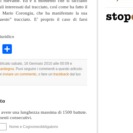
sì rilevante. Ed è il momento che si facciano
li interessati dal tracciato, così come ha fatto il
o Mario Corongiu, che ha manifestato la sua
esto” tracciato. E’ proprio il caso di farsi
iuridico
k
r
ail
WhatsApp
Condividi
bblicato sabato, 16 Gennaio 2010 alle 00:09 e
 Sardegna
. Puoi seguire i commenti a questo articolo
oi
inviare un commento
, o fare un
trackback
dal tuo
to
avere una lunghezza massima di 1500 battute.
nti consecutivi.
Nome e Cognomeobbligatorio