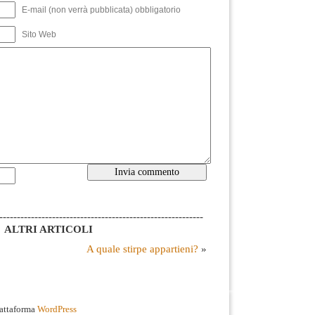
E-mail (non verrà pubblicata) obbligatorio
Sito Web
----------------------------------------------------------
ALTRI ARTICOLI
A quale stirpe appartieni?
»
iattaforma
WordPress