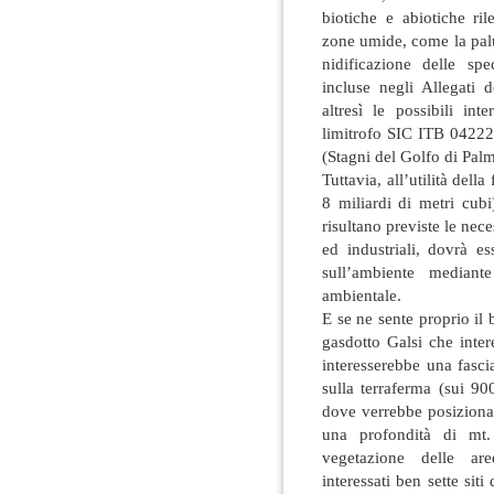
biotiche e abiotiche ri
zone umide, come la palu
nidificazione delle spe
incluse negli Allegati 
altresì le possibili in
limitrofo SIC ITB 04222
(Stagni del Golfo di Palm
Tuttavia, all’utilità della
8 miliardi di metri cub
risultano previste le nece
ed industriali, dovrà e
sull’ambiente mediant
ambientale.
E se ne sente proprio il b
gasdotto Galsi che interes
interesserebbe una fasci
sulla terraferma (sui 9
dove verrebbe posiziona
una profondità di mt
vegetazione delle are
interessati ben sette sit