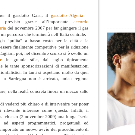
per il gasdotto Galsi, il
gasdotto Algeria –
, previsto grazie all’importante
accordo
eria
del novembre 2007 per far giungere il gas
un percorso che terminerà nell’Italia centrale.
gia “pulita” a basso costo per le città e le
r essere finalmente competitive per la riduzione
Cagliari, poi, nel dicembre scorso si è svolto un
e
in grande stile, dal taglio tipicamente
 le tante sponsorizzazioni di manifestazioni
rionfalistici. In tanti si aspettano molto da quel
a in Sardegna non è arrivato, unica regione
fare, nella realtà concreta finora un mezzo salto
 di vederci più chiaro e di intervenire per poter
 rilevante interesse come questa. Infatti, il
 ha chiesto (2 novembre 2009) una lunga “serie
ve ad aspetti programmatici, progettuali ed
omportato un nuovo avvìo del procedimento di