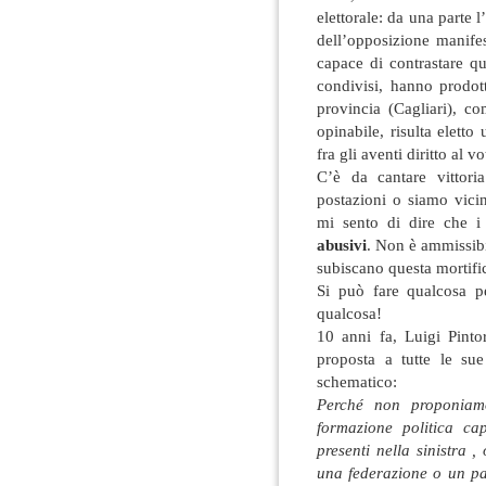
elettorale: da una parte l
dell’opposizione manifes
capace di contrastare qu
condivisi, hanno prodot
provincia (Cagliari), c
opinabile, risulta elet
fra gli aventi diritto al vo
C’è da cantare vittori
postazioni o siamo vici
mi sento di dire che i 
abusivi
. Non è ammissibi
subiscano questa mortifi
Si può fare qualcosa p
qualcosa!
10 anni fa, Luigi Pintor
proposta a tutte le su
schematico:
Perché non proponiam
formazione politica ca
presenti nella sinistra 
una federazione o un pa