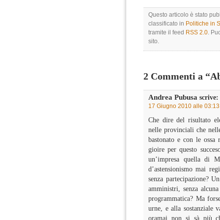
Questo articolo è stato pu
classificato in
Politiche in
tramite il feed
RSS 2.0
. Pu
sito.
2 Commenti a “Ab
Andrea Pubusa
scrive:
17 Giugno 2010 alle 03:13
Che dire del risultato ele
nelle provinciali che nell
bastonato e con le ossa r
gioire per questo succeso
un’impresa quella di Mi
d’astensionismo mai regis
senza partecipazione? Un
amministri, senza alcuna 
programmatica? Ma forse,
urne, e alla sostanziale 
oramai non si sà più ch