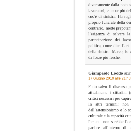
diversamente dalla nota c
lavoratori, e ancor più dei
cos’è di sinistra. Ha rag
proprio funerale della d
contrario, mette prepoten
l’esigenza di salvare l
partecipazione dei lavo
politica, come dice l’art.
della sinistra. Marco, io 
da forze più fesche.
Giampaolo Loddo
scri
17 Giugno 2010 alle 21:43
Fatto salvo il discorso p
attualmente i cittadini 
critici necessari per capir
In altri termini: no
dall’astensionismo e lo s
culturale e la capacità crit
Per cui: non sarebbe l’or
parlare all’interno d