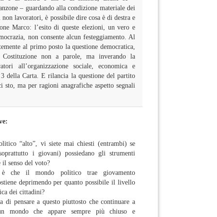
anzone – guardando alla condizione materiale dei
 non lavoratori, è possibile dire cosa è di destra e
ione Marco: l’esito di queste elezioni, un vero e
emocrazia, non consente alcun festeggiamento. Al
temente al primo posto la questione democratica,
a Costituzione non a parole, ma inverando la
ratori all’organizzazione sociale, economica e
 3 della Carta. E rilancia la questione del partito
ci sto, ma per ragioni anagrafiche aspetto segnali
ve:
olitico “alto”, vi siete mai chiesti (entrambi) se
(soprattutto i giovani) possiedano gli strumenti
e il senso del voto?
n è che il mondo politico trae giovamento
ostiene deprimendo per quanto possibile il livello
ica dei cittadini?
a di pensare a questo piuttosto che continuare a
i un mondo che appare sempre più chiuso e