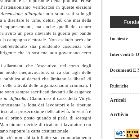
sincanto e la repulsione della politica. Forse
ll’astensionismo verificatosi in queste elezioni
a
dimensione allargata
: non sono stati solo gli
tra a disertare le urne, delusi più che mai della
Fondaz
i rappresentanti, ma anche quelli del centro
i ha avuto un peso rilevante la guerra per bande
Inchieste
tta la campagna elettorale. Non escludo però che
ell’elettorato stia prendendo coscienza che
dirigente che lo sostiene non governano certo
Interventi E O
 allarmanti che l’esecutivo, nel corso degli
Documenti E M
 in modo inequivocabile: si va dai tagli delle
a pubblica ai decreti che limitano le libertà di
 delle attività delle organizzazioni criminali. I
Rubriche
e sono sempre sacrificati davanti alle esigenze
e in difficoltà
. Clamoroso il caso della Vinyls
Articoli
nonostante la lotta dei lavoratori e le ripetute
so alla prosecuzione delle attività. In verità è
Archivio
a al primo posto quando si parla di sostegni
archionne decide di ricattare i lavoratori con
ano neppure la carta costituzionale.
tto ciò non abbia influito sul comportamento