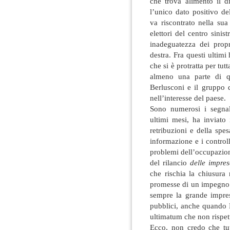
che trova alimento il di
l’unico dato positivo de
va riscontrato nella su
elettori del centro sinis
inadeguatezza dei propr
destra. Fra questi ultim
che si è protratta per tu
almeno una parte di qu
Berlusconi e il gruppo 
nell’interesse del paese.
Sono numerosi i segnali
ultimi mesi, ha inviato
retribuzioni e della spes
informazione e i controlli
problemi dell’occupazion
del rilancio
delle impres
che rischia la chiusura 
promesse di un impegno te
sempre la grande impres
pubblici, anche quando M
ultimatum che non rispett
Ecco, non credo che tu