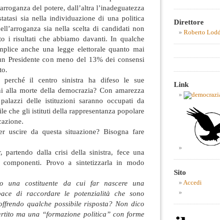
’arroganza del potere, dall’altra l’inadeguatezza
tatasi sia nella individuazione di una politica
Direttore
ell’arroganza sia nella scelta di candidati non
Roberto Lod
to i risultati che abbiamo davanti. In qualche
omplice anche una legge elettorale quanto mai
to un Presidente con meno del 13% dei consensi
to.
a perché il centro sinistra ha difeso le sue
Link
ni alla morte della democrazia? Con amarezza
palazzi delle istituzioni saranno occupati da
le che gli istituti della rappresentanza popolare
cazione.
er uscire da questa situazione? Bisogna fare
, partendo dalla crisi della sinistra, fece una
e componenti. Provo a sintetizzarla in modo
Sito
o una costituente da cui far nascere una
Accedi
pace di raccordare le potenzialità che sono
, offrendo qualche possibile risposta? Non dico
rtito ma una “formazione politica” con forme