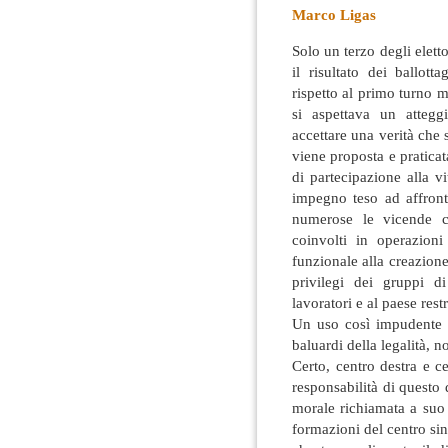
Marco Ligas
Solo un terzo degli elett
il risultato dei ballot
rispetto al primo turno m
si aspettava un atteggi
accettare una verità che
viene proposta e pratica
di partecipazione alla 
impegno teso ad affront
numerose le vicende ch
coinvolti in operazion
funzionale alla creazione
privilegi dei gruppi d
lavoratori e al paese rest
Un uso così impudente d
baluardi della legalità,
Certo, centro destra e ce
responsabilità di questo
morale richiamata a suo
formazioni del centro sin