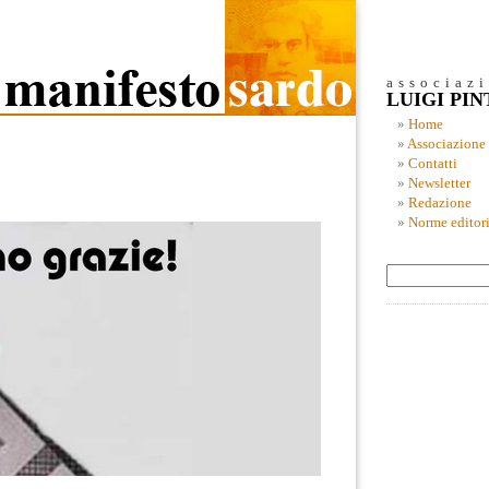
associaz
LUIGI PI
Home
Associazione
Contatti
Newsletter
Redazione
Norme editori