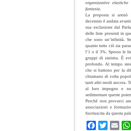
organizzative elastich
fantasia.
La proposta si arenò p
decennio è andata avanti l
sua esclusione dal Parl
delle liste presenti in 
che sono un’infinità. Se
quanto tutto ciò sia para
l’1 o il 3%. Spesso le li
gruppi di sinistra. È e
profondo. Al tempo stess
che si battono per la dife
chiamano di volta popolo
tanti altri modi ancora. 
al loro impegno e non
sedimentare queste potenz
Perché non provarci an
associazioni e formazio
fuoriuscita da questa pal
Faceboo
Twitte
Em