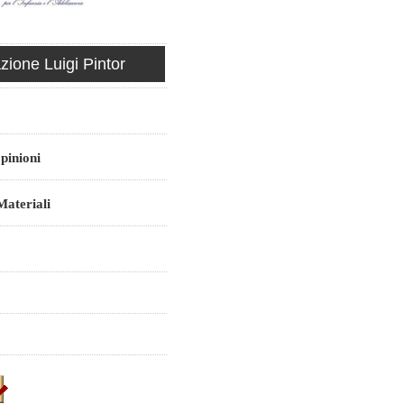
ione Luigi Pintor
pinioni
ateriali