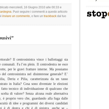
bblicato mercoledì, 16 Giugno 2010 alle 00:33 e
 Sardegna
. Puoi seguire i commenti a questo articolo
oi
inviare un commento
, o fare un
trackback
dal tuo
usivi”
ttorale? Il centrosinistra vince i ballottaggi sia
e comunali. Fa l’en plein. Il centrodestra ne esce
otte, per le gravi fratture interne. Ma possiamo
 del centrosinistra nel disinteresse generale? E’
lia, Deriu e Pilia, caratterizzata da un tasso
trato in Italia? Cosa sono diventate le elezioni
 fatto tecnico di individuazione di qualcuno che
scelta di valore? Senza alcuna reale alternativa
 è proprio vero che, guardando alla fuga dalle
vacuità di idee e programmi dei diversi candidati
i è di destra e chi è di sinistra, anche se –