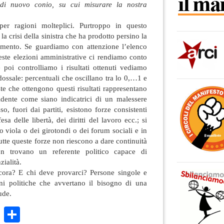
e di nuovo conio, su cui misurare la nostra
er ragioni molteplici. Purtroppo in questo
a crisi della sinistra che ha prodotto persino la
amento. Se guardiamo con attenzione l’elenco
queste elezioni amministrative ci rendiamo conto
 poi controlliamo i risultati ottenuti vediamo
dossale: percentuali che oscillano tra lo 0,…1 e
ste che ottengono questi risultati rappresentano
vidente come siano indicatrici di un malessere
o, fuori dai partiti, esistono forze consistenti
sa delle libertà, dei diritti del lavoro ecc.; si
 viola o dei girotondi o dei forum sociali e in
Tutte queste forze non riescono a dare continuità
 trovano un referente politico capace di
ialità.
cora? E chi deve provarci? Persone singole e
ni politiche che avvertano il bisogno di una
ude.
k
r
ail
WhatsApp
Condividi