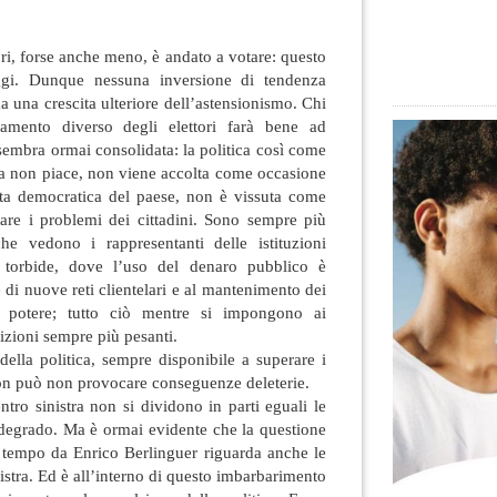
ori, forse anche meno, è andato a votare: questo
taggi. Dunque nessuna inversione di tendenza
a una crescita ulteriore dell’astensionismo. Chi
amento diverso degli elettori
farà bene ad
 sembra ormai consolidata: la politica così come
ta non piace, non viene accolta come occasione
vita democratica del paese, non è vissuta come
are i problemi dei cittadini. Sono sempre più
e vedono i rappresentanti delle istituzioni
i torbide, dove l’uso del denaro pubblico è
 di nuove reti clientelari e al mantenimento dei
i potere; tutto ciò mentre si impongono ai
rizioni sempre più pesanti.
ella politica, sempre disponibile a superare i
 non può non provocare conseguenze deleterie.
ntro sinistra non si dividono in parti eguali le
 degrado. Ma è ormai evidente che la questione
 tempo da Enrico Berlinguer riguarda anche le
istra. Ed è all’interno di questo imbarbarimento