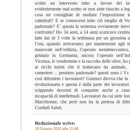
scritto un intervento tutto a favore dei lavo
evidentemente mal scritto se non siete riuscito a leg
cosa mi consigliate di studiare l’imposizione in
cattedrali? E se conoscessi tutto ciò meglio di Vo
padronale? E’ questa la sentenza ovviamente inevit
confronto? Ho 34 anni, a 14 anni scaricavo centina
latte dai tir 3 volte la settimana per un grossista 
l’ora, quando arrivavano; per mantenermi agli st
manovale nell’edilizia, l’operaio metalmeccanico, 
gelataio in Germania, ancora l’operaio nell’ind
Vicenza, le vendemmie e la raccolta delle olive, ho p
ai ricchi turisti che ti trattavano da animale, il
cameriere… pensiero padronale? questi sono i Vs 
così difendete i lavoratori? Gramsci diceva che la
rivoluzionaria e questa è dalla parte dei lavoratori
scippando decenni di conquiste anche a caus
incapacità di intellettuali. Lavoratori da cui siete lo
Marchionne, che però non ha la pretesa di difend
Cordiali Saluti.
Redazionale
scrive:
19 Giugno 2010 alle 11:48