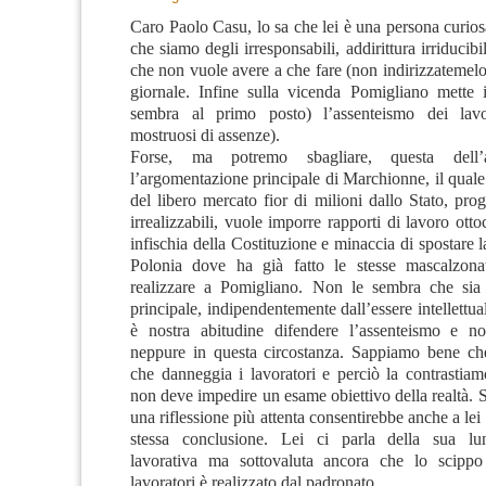
Caro Paolo Casu, lo sa che lei è una persona curios
che siamo degli irresponsabili, addirittura irriducibi
che non vuole avere a che fare (non indirizzatemelo
giornale. Infine sulla vicenda Pomigliano mette 
sembra al primo posto) l’assenteismo dei lavo
mostruosi di assenze).
Forse, ma potremo sbagliare, questa dell’
l’argomentazione principale di Marchionne, il qual
del libero mercato fior di milioni dallo Stato, pr
irrealizzabili, vuole imporre rapporti di lavoro otto
infischia della Costituzione e minaccia di spostare 
Polonia dove ha già fatto le stesse mascalzona
realizzare a Pomigliano. Non le sembra che sia 
principale, indipendentemente dall’essere intellett
è nostra abitudine difendere l’assenteismo e n
neppure in questa circostanza. Sappiamo bene ch
che danneggia i lavoratori e perciò la contrastiam
non deve impedire un esame obiettivo della realtà. 
una riflessione più attenta consentirebbe anche a lei 
stessa conclusione. Lei ci parla della sua lu
lavorativa ma sottovaluta ancora che lo scippo 
lavoratori è realizzato dal padronato.