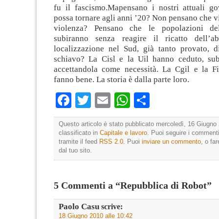
fu il fascismo.Mapensano i nostri attuali go
possa tornare agli anni ’20? Non pensano che 
violenza? Pensano che le popolazioni de
subiranno senza reagire il ricatto dell’
localizzazione nel Sud, già tanto provato, 
schiavo? La Cisl e la Uil hanno ceduto, sub
accettandola come necessità. La Cgil e la F
fanno bene. La storia è dalla parte loro.
Facebook
Twitter
Email
WhatsApp
Condividi
Questo articolo è stato pubblicato mercoledì, 16 Giugno 
classificato in
Capitale e lavoro
. Puoi seguire i commenti
tramite il feed
RSS 2.0
. Puoi
inviare un commento
, o fa
dal tuo sito.
5 Commenti a “Repubblica di Robot”
Paolo Casu
scrive:
18 Giugno 2010 alle 10:42