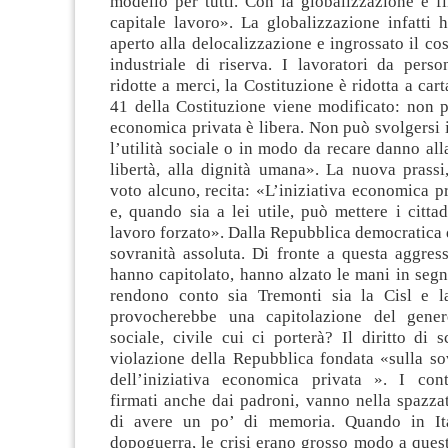
modello per tutti. Con la globalizzazione è fin
capitale lavoro». La globalizzazione infatti
aperto alla delocalizzazione e ingrossato il cos
industriale di riserva. I lavoratori da per
ridotte a merci, la Costituzione è ridotta a carta
41 della Costituzione viene modificato: non p
economica privata è libera. Non può svolgersi 
l’utilità sociale o in modo da recare danno alla
libertà, alla dignità umana». La nuova prassi
voto alcuno, recita: «L’iniziativa economica p
e, quando sia a lei utile, può mettere i citta
lavoro forzato». Dalla Repubblica democratica
sovranità assoluta. Di fronte a questa aggres
hanno capitolato, hanno alzato le mani in segn
rendono conto sia Tremonti sia la Cisl e l
provocherebbe una capitolazione del gene
sociale, civile cui ci porterà? Il diritto di 
violazione della Repubblica fondata «sulla so
dell’iniziativa economica privata ». I contr
firmati anche dai padroni, vanno nella spazza
di avere un po’ di memoria. Quando in Ita
dopoguerra, le crisi erano grosso modo a quest