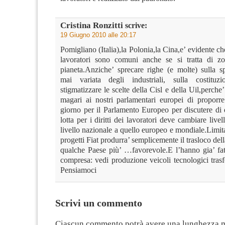
Cristina Ronzitti
scrive:
19 Giugno 2010 alle 20:17
Pomigliano (Italia),la Polonia,la Cina,e’ evidente ch
lavoratori sono comuni anche se si tratta di zo
pianeta.Anziche’ sprecare righe (e molte) sulla sp
mai variata degli industriali, sulla costituz
stigmatizzare le scelte della Cisl e della Uil,perch
magari ai nostri parlamentari europei di proporr
giorno per il Parlamento Europeo per discutere di 
lotta per i diritti dei lavoratori deve cambiare livel
livello nazionale a quello europeo e mondiale.Limita
progetti Fiat produrra’ semplicemente il trasloco del
qualche Paese più’ …favorevole.E l’hanno gia’ fatt
compresa: vedi produzione veicoli tecnologici trasf
Pensiamoci
Scrivi un commento
Ciascun commento potrà avere una lunghezza 