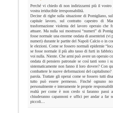
Perché vi chiedo di non indirizzarmi più il vostro 
vostra irriducibile irresponsabilità.
Decine di righe sulla situazione di Pomigliano, su
capitale lavoro, sul contratto capestro di Mar
trasformazione violenta del lavoro operaio che fo
attuare. Ma nulla sui mostruosi “numeri” di Pomi
fosse normale una enorme ondata di assenteisti (vi 
numeri) durante le partite del Napoli Calcio o in 
le elezioni. Come se fossero normali epidemie “loc
se fosse normale il più alto tasso di furti in fabbr
voi nulla. Niente. Che armi può avere un operaio c
ondata di pensiero patronale se così tanti sono i s
sistematicamente non fanno il loro dovere? Con qua
combattere le nuove deformazioni del capitalismo?
parola. Trattate gli operai come se fossero tutti disa
tutto può essere permesso. Finché ognuno no
personalmente e interamente le proprie responsabil
realtà per come è non credo si faranno passi av
chiuderanno capannoni e uffici per andar a far so
piccoli…