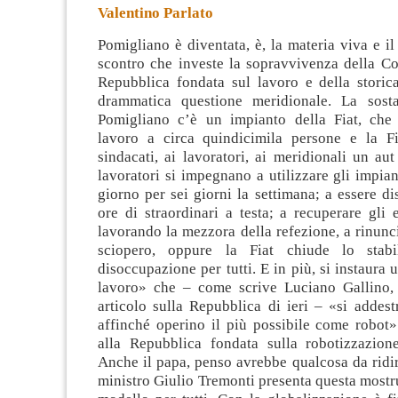
Valentino Parlato
Pomigliano è diventata, è, la materia viva e i
scontro che investe la sopravvivenza della Co
Repubblica fondata sul lavoro e della storic
drammatica questione meridionale. La sost
Pomigliano c’è un impianto della Fiat,
che
lavoro a circa quindicimila persone e la F
sindacati, ai lavoratori, ai meridionali un aut
lavoratori si impegnano a utilizzare gli impian
giorno per sei giorni la settimana; a essere di
ore di straordinari a testa; a recuperare gli e
lavorando la mezzora della refezione, a rinuncia
sciopero, oppure la Fiat chiude lo stab
disoccupazione per tutti. E in più, si instaura 
lavoro» che – come scrive Luciano Gallino,
articolo sulla Repubblica di ieri – «si addes
affinché operino il più possibile come robot
alla Repubblica fondata sulla robotizzazion
Anche il papa, penso avrebbe qualcosa da ridi
ministro Giulio Tremonti presenta questa mostr