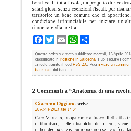
bonifica di tutta l’isola, un progetto di ricostr
salari giusti senza esenzioni fiscali, per risanar
territorio: un bene comune che ci appartiene,
condizione irrinunciabile per iniziare un’alt
rinunciare alla nostra.
Facebook
Twitter
Email
WhatsApp
Condividi
Questo articolo è stato pubblicato martedì, 16 Aprile 201
classificato in
Politiche in Sardegna
. Puoi seguire i com
articolo tramite il feed
RSS 2.0
. Puoi
inviare un commen
trackback
dal tuo sito.
2 Commenti a “Anatomia di una rivolu
Giacomo Oggiano
scrive:
20 Aprile 2013 alle 17:34
Caro Marcello, troppa carne al fuoco. Il dibattito tr
uniformismo, nelle dinamiche della terra, viene
radici ideologiche e, purtroppo, non se ne può parla