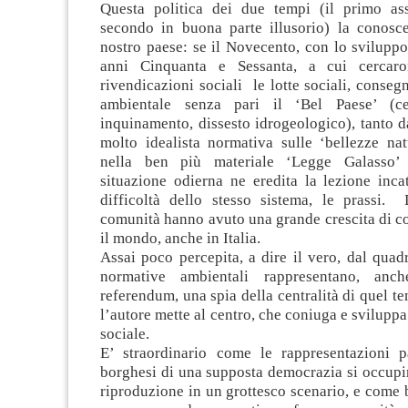
Questa politica dei due tempi (il primo ass
secondo in buona parte illusorio) la conosc
nostro paese: se il Novecento, con lo sviluppo
anni Cinquanta e Sessanta, a cui cercaro
rivendicazioni sociali le lotte sociali, conseg
ambientale senza pari il ‘Bel Paese’ (cem
inquinamento, dissesto idrogeologico), tanto d
molto idealista normativa sulle ‘bellezze nat
nella ben più materiale ‘Legge Galasso’
situazione odierna ne eredita la lezione inca
difficoltà dello stesso sistema, le prassi. D
comunità hanno avuto una grande crescita di co
il mondo, anche in Italia.
Assai poco percepita, a dire il vero, dal quadr
normative ambientali rappresentano, anc
referendum, una spia della centralità di quel te
l’autore mette al centro, che coniuga e sviluppa
sociale.
E’ straordinario come le rappresentazioni p
borghesi di una supposta democrazia si occupi
riproduzione in un grottesco scenario, e come b