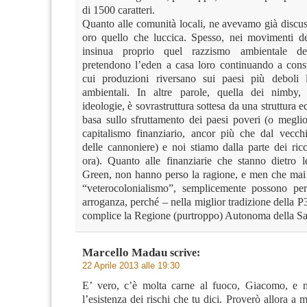
di 1500 caratteri.
Quanto alle comunità locali, ne avevamo già discus
oro quello che luccica. Spesso, nei movimenti de
insinua proprio quel razzismo ambientale d
pretendono l’eden a casa loro continuando a con
cui produzioni riversano sui paesi più deboli l
ambientali. In altre parole, quella dei nimby,
ideologie, è sovrastruttura sottesa da una struttura 
basa sullo sfruttamento dei paesi poveri (o meglio
capitalismo finanziario, ancor più che dal vecch
delle cannoniere) e noi stiamo dalla parte dei ric
ora). Quanto alle finanziarie che stanno dietro 
Green, non hanno perso la ragione, e men che mai 
“veterocolonialismo”, semplicemente possono per
arroganza, perché – nella miglior tradizione della
complice la Regione (purtroppo) Autonoma della S
Marcello Madau
scrive:
22 Aprile 2013 alle 19:30
E’ vero, c’è molta carne al fuoco, Giacomo, e n
l’esistenza dei rischi che tu dici. Proverò allora a m