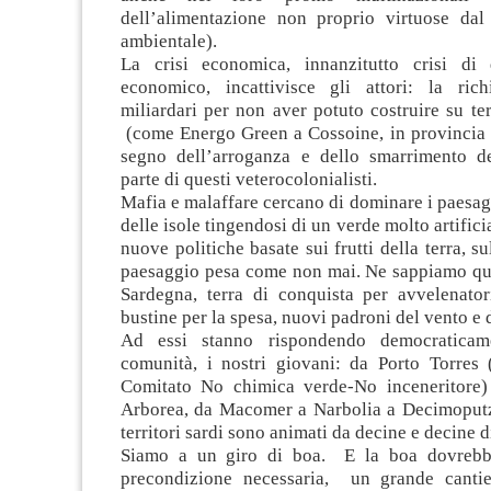
dell’alimentazione non proprio virtuose dal
ambientale).
La crisi economica, innanzitutto crisi di 
economico, incattivisce gli attori: la ric
miliardari per non aver potuto costruire su te
(come Energo Green a Cossoine, in provincia d
segno dell’arroganza e dello smarrimento d
parte di questi veterocolonialisti.
Mafia e malaffare cercano di dominare i paesag
delle isole tingendosi di un verde molto artifici
nuove politiche basate sui frutti della terra, su
paesaggio pesa come non mai. Ne sappiamo qu
Sardegna, terra di conquista per avvelenatori
bustine per la spesa, nuovi padroni del vento e d
Ad essi stanno rispondendo democraticam
comunità, i nostri giovani: da Porto Torres (
Comitato No chimica verde-No inceneritore)
Arborea, da Macomer a Narbolia a Decimoputz
territori sardi sono animati da decine e decine d
Siamo a un giro di boa. E la boa dovrebb
precondizione necessaria, un grande cantie