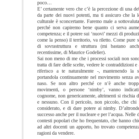
poco…
E’ certamente vero che c’è la percezione di una de
da parte dei nuovi potenti, ma ti assicuro che la l
culturale è sconcertante. Faremo male a sottovaluta
perché non capiremo bene quanto ci serva aumen
competenza; e il potere sui ‘nuovi’ mezzi di produzio
come la penso) il territorio, va riletto. Come pure s
di sovrastruttura e struttura (mi bastano anc
recentissime, di Maurice Godelier).
Sai non meno di me che i processi sociali non sono
tratta di fare delle scelte, vedere le contraddizioni 
riferisco a te naturalmente -, mantenendo la so
portandola continuamente nel movimento senza av
naso. Se non altro perché ce n’è anche trop
movimenti, o persone ‘nimby’, vanno indica
cognome, non genericamente, altrimenti si rischia di 
e nessuno. Con il pericolo, non piccolo, che chi 
considerato, e di dare potere ai nimby. D’altrond
successo anche per il nucleare e per l’acqua. Nelle d
contesti popolari che ho frequentato, che hanno ch
ad altri docenti un apporto, ho trovato competenz
ragioni da vendere.