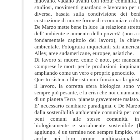
muovano, vadano avanti con forza: comunità, g
studiosi, movimenti guardano e lavorano per un
diversa, basata sulla condivisione dei be
costruzione di nuove forme di economia e cultu
De Marzo mette bene in luce la relazione stretta
dell’ambiente e aumento della povertà (non a c
fondamentale capitolo del lavoro), la chia
ambientale. Fotografia inquietanti siti ameri
Alley, aree sudamericane, europee, asiatiche.
Di lavoro si muore, come è noto, per mancanz
Comprese le morti per le produzioni inquinant
ampliando come un vero e proprio genocidio.
Questo sistema liberista non funziona: la giust
il lavoro, la corretta sfera biologica sono 
sempre più pesante, e la crisi che noi chiamiamo
di un pianeta Terra pianeta gravemente malato.
E’ necessario cambiare paradigma, e De Marzo 
dalla sostenibilità ambientale comunità per co
beni comuni alle stesse comunità, i
biologicamente e socialmente sostenibile (la
aggiungo, è un termine non sempre limpido, vi
anche nei loro promo multinazionali d