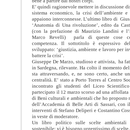
bene a partire dai nostri corpi.
E’ quindi ragionevole mettere in discussione dis
sistema economico, la crisi dell’ambiente e
appaiono interconnesse. L’ultimo libro di Giu
‘Anatomia di Una rivoluzione’, edito da Cas
(con la prefazione di Maurizio Landini e l’
Marco Revelli) parla di queste cose c
competenza. Il sottotitolo è espressivo de
sviluppato: ‘giustizia, ambiente e lavoro per inv
battere la crisi’.
Giuseppe De Marzo, studioso e attivista, ha fa
in Sardegna, rilevante. Ha colto il momento deli
sta attraversando, e, ne sono certo, anche un
centralità. E’ stato a Porto Torres al Centro So
incontrato gli studenti del Liceo Scientifico
partecipato il 12 marzo scorso ad una affollata 
di Beni culturali e ambientali che ho proposto
dell’Accademia di Belle Arti di Sassari, con il
interventi di Stefano Deliperi e Costantino Cos
in veste di moderatore.
Un libro politico sulle scelte ambientali
sostenibile: vi è bisogno urgentissimo di scelte