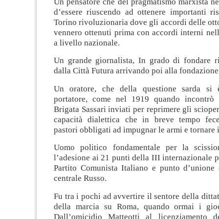
Un pensatore che del pragmatismo marxista ne 
d’essere riuscendo ad ottenere importanti ris
Torino rivoluzionaria dove gli accordi delle ott
vennero ottenuti prima con accordi interni nel
a livello nazionale.
Un grande giornalista, In grado di fondare ri
dalla Città Futura arrivando poi alla fondazione
Un oratore, che della questione sarda si 
portatore, come nel 1919 quando incontrò i
Brigata Sassari inviati per reprimere gli sciope
capacità dialettica che in breve tempo fec
pastori obbligati ad impugnar le armi e tornare 
Uomo politico fondamentale per la scission
l’adesione ai 21 punti della III internazionale p
Partito Comunista Italiano e punto d’unione 
centrale Russo.
Fu tra i pochi ad avvertire il sentore della dit
della marcia su Roma, quando ormai i gioch
Dall’omicidio Matteotti al licenziamento d