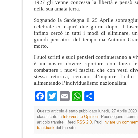
1927 gli venne concessa la libertà e pensò su
nella sua amata terra.
Sognando la Sardegna il 25 Aprile sopraggiu
celebrale ed espirò due giorni dopo. Il fasc
infimo cercò in tutti i modi di eliminare, u
grandi pensatori del tempo ma Antonio Gra
morto.
I suoi scritti e suoi pensieri continueranno a v
è un nostro dovere riportare con forza le
combattere i nuovi fascisti che con vesti div
stessa retorica, cercano d’imporre l’odio 
alimentando l’individualismo nazionalista.
Facebook
Twitter
Email
WhatsApp
Condividi
Questo articolo è stato pubblicato lunedì, 27 Aprile 2020 
classificato in
Interventi e Opinioni
. Puoi seguire i comm
articolo tramite il feed
RSS 2.0
. Puoi
inviare un commen
trackback
dal tuo sito.