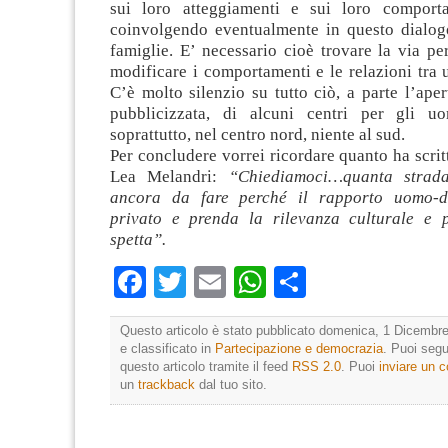
sui loro atteggiamenti e sui loro comporta
coinvolgendo eventualmente in questo dialog
famiglie. E’ necessario cioè trovare la via pe
modificare i comportamenti e le relazioni tra
C’è molto silenzio su tutto ciò, a parte l’ape
pubblicizzata, di alcuni centri per gli uo
soprattutto, nel centro nord, niente al sud.
Per concludere vorrei ricordare quanto ha scri
Lea Melandri:
“Chiediamoci…quanta strada
ancora da fare perché il rapporto uomo-
privato e prenda la rilevanza culturale e p
spetta”.
Facebook
Twitter
Email
WhatsApp
Condividi
Questo articolo è stato pubblicato domenica, 1 Dicembre
e classificato in
Partecipazione e democrazia
. Puoi segu
questo articolo tramite il feed
RSS 2.0
. Puoi
inviare un
un
trackback
dal tuo sito.