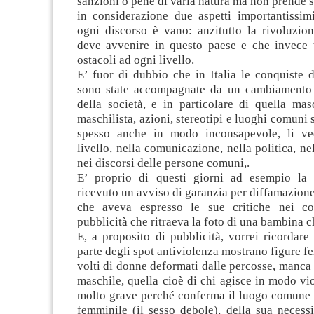
sanzioni o pene di varia natura ma non prende 
in considerazione due aspetti importantissimi
ogni discorso è vano: anzitutto la rivoluzion
deve avvenire in questo paese e che invece t
ostacoli ad ogni livello.
E’ fuor di dubbio che in Italia le conquiste 
sono state accompagnate da un cambiamento 
della società, e in particolare di quella mas
maschilista, azioni, stereotipi e luoghi comuni s
spesso anche in modo inconsapevole, li v
livello, nella comunicazione, nella politica, ne
nei discorsi delle persone comuni,.
E’ proprio di questi giorni ad esempio la 
ricevuto un avviso di garanzia per diffamazione
che aveva espresso le sue critiche nei co
pubblicità che ritraeva la foto di una bambina c
E, a proposito di pubblicità, vorrei ricordar
parte degli spot antiviolenza mostrano figure fe
volti di donne deformati dalle percosse, manca 
maschile, quella cioè di chi agisce in modo vi
molto grave perché conferma il luogo comune 
femminile (il sesso debole), della sua necess