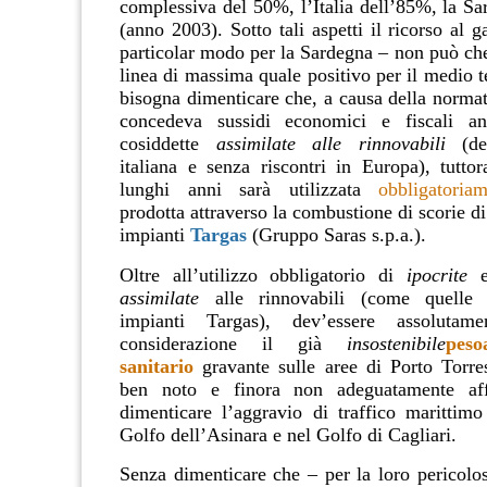
complessiva del 50%, l’Italia dell’85%, la S
(anno 2003). Sotto tali aspetti il ricorso al g
particolar modo per la Sardegna – non può che
linea di massima quale positivo per il medio 
bisogna dimenticare che, a causa della normat
concedeva sussidi economici e fiscali an
cosiddette
assimilate alle rinnovabili
(def
italiana e senza riscontri in Europa), tutto
lunghi anni sarà utilizzata
obbligatoria
prodotta attraverso la combustione di scorie di 
impianti
Targas
(Gruppo Saras s.p.a.).
Oltre all’utilizzo obbligatorio di
ipocrite
e 
assimilate
alle rinnovabili (come quelle 
impianti Targas), dev’essere assolutam
considerazione il già
insostenibile
peso
sanitario
gravante sulle aree di Porto Torre
ben noto e finora non adeguatamente aff
dimenticare l’aggravio di traffico marittimo
Golfo dell’Asinara e nel Golfo di Cagliari.
Senza dimenticare che – per la loro pericolos