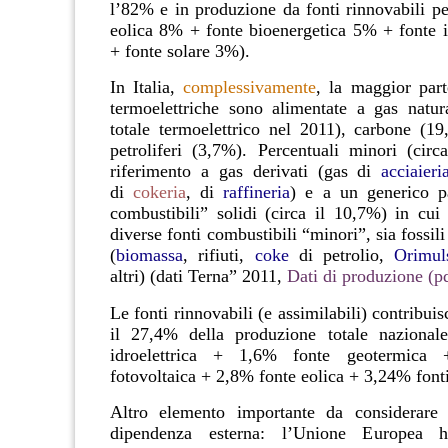
l’
82%
e in produzione da
fonti rinnovabili
pe
eolica 8% + fonte bioenergetica 5% + fonte i
+ fonte solare 3%).
In Italia,
complessivamente
,
la maggior part
termoelettriche sono alimentate a gas natu
totale termoelettrico nel 2011), carbone (19
petroliferi (3,7%). Percentuali minori (cir
riferimento a gas derivati (gas di
acciaieri
di
cokeria
, di
raffineria
) e a un generico pa
combustibili” solidi (circa il 10,7%) in cu
diverse fonti combustibili “minori”, sia fossili
(
biomassa
, rifiuti,
coke
di petrolio,
Orimul
altri)
(
dati Terna” 2011,
Dati di produzione (p
Le fonti rinnovabili (e assimilabili) contribui
il
27,4% della produzione totale nazional
idroelettrica + 1,6% fonte geotermica
fotovoltaica + 2,8% fonte eolica + 3,24% fonti
Altro elemento importante da considerare 
dipendenza esterna: l’Unione Europea