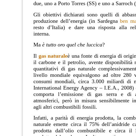
due, uno a Porto Torres (SS) e uno a Sarroch 
Gli obiettivi dichiarati sono quelli di abbas
produzione dell’energia (in Sardegna
ben ma
resto d’Italia) e dare una risposta alla r
interna.
Ma
è tutto oro quel che luccica
?
Il
gas naturale
è una fonte di energia di origi
il carbone e il petrolio, avente disponibilità n
quantitativi di gas naturale complessivament
livello mondiale equivalgono ad oltre 280 vo
consumi mondiali, circa 3.000 miliardi di m
International Energy Agency – I.E.A., 2008) e
comporta l’emissione di gas serra e di al
atmosferici, però in misura sensibilmente inf
agli altri combustibili fossili.
Infatti, a parità di energia prodotta, la com
naturale emette circa il 75% dell’anidride 
prodotta dall’olio combustibile e circa il