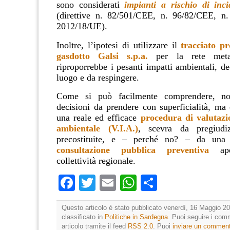
sono considerati
impianti a rischio di inci
(direttive n. 82/501/CEE, n. 96/82/CEE, n
2012/18/UE).
Inoltre, l’ipotesi di utilizzare il
tracciato pr
gasdotto Galsi s.p.a.
per la rete metan
riproporrebbe i pesanti impatti ambientali, d
luogo e da respingere.
Come si può facilmente comprendere, non
decisioni da prendere con superficialità, ma 
una reale ed efficace
procedura di valutazi
ambientale (V.I.A.)
, scevra da pregiudi
precostituite, e – perché no? – da un
consultazione pubblica preventiva
aper
collettività regionale.
Facebook
Twitter
Email
WhatsApp
Condividi
Questo articolo è stato pubblicato venerdì, 16 Maggio 20
classificato in
Politiche in Sardegna
. Puoi seguire i com
articolo tramite il feed
RSS 2.0
. Puoi
inviare un commen