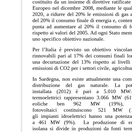
costituito da un insieme di direttive ratificat
Europeo nel dicembre 2008, mediante le quali
2020, a ridurre del 20% le emissioni di gas a
del 20% il consumo finale di energia e, cont
punta ad aumentare al 20% il consumo di fo
rispetto ai valori del 2005. Ad ogni Stato me
uno specifico obiettivo nazionale.
Per l’Italia è previsto un obiettivo vincolan
rinnovabili pari al 17% dei consumi finali lo
una decurtazione del 13% rispetto ai livelli
emissioni di CO2 per i settori civile, agricoltur
In
Sardegna
,
non esiste attualmente una comp
distribuzione del gas naturale.
La
po
installata
(2012) è pari a
5.010 MW
termoelettrici
rappresentano
3.066 MW
(61
eoliche
ben
962 MW
(19%),
fotovoltaici
costituiscono
521 MW
(
gli
impianti idroelettrici
hanno una potenza 
a
461 MW
(9%). La
produzione di en
isolana
si divide in produzioni da
fonti ter