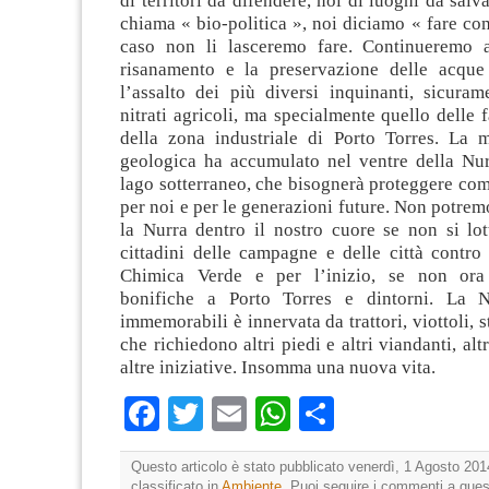
di territori da difendere, noi di luoghi da salv
chiama « bio-politica », noi diciamo « fare com
caso non li lasceremo fare. Continueremo a
risanamento e la preservazione delle acque
l’assalto dei più diversi inquinanti, sicuram
nitrati agricoli, ma specialmente quello delle 
della zona industriale di Porto Torres. La mi
geologica ha accumulato nel ventre della N
lago sotterraneo, che bisognerà proteggere come
per noi e per le generazioni future. Non potrem
la Nurra dentro il nostro cuore se non si lot
cittadini delle campagne e delle città contro 
Chimica Verde e per l’inizio, se non ora
bonifiche a Porto Torres e dintorni. La 
immemorabili è innervata da trattori, viottoli, s
che richiedono altri piedi e altri viandanti, alt
altre iniziative. Insomma una nuova vita.
Facebook
Twitter
Email
WhatsApp
Condividi
Questo articolo è stato pubblicato venerdì, 1 Agosto 201
classificato in
Ambiente
. Puoi seguire i commenti a quest