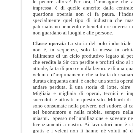
le pecore allora? Per ora, l’immagine che 
impressa, è di quelle annerite dalla central
questione operaia non ci fa paura, l’indus
specialmente quel tipo di industria che mas
paternalismo benevolo e benefattore interessi
non guardano ai luoghi e alle persone.
Classe operaia
La storia del polo industriale
non è, in sequenza, solo la messa in orbita
fallimento di un ciclo produttivo legato al pet
che eredita la Sir con perdite e profitti sino al
attuale, fatta di poco e nulla lavoro e di una q
veleni e d’inquinamento che si tratta di risanar
durata cinquanta anni, è anche una storia opera
andare perduta. È una storia di lotte, oltre 
Migliaia e migliaia di operai, tecnici e im
succeduti e attivati in questo sito. Miliardi di
sono consumate nella polvere, nel sudore, al ca
nel buonumore e nella rabbia, sempre nella
miasmi. Spesso nell’umiliazione e sovente nel
licenziamenti a nastro. Ai lavoratori non è s
gratis e i veleni non li hanno nè voluti nè d