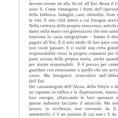
devono niente nè alla Sir nè all’Eni. Resta il f
sono lì. Come rimangono i frutti dell’operosi
della fabbrica: famiglie, case, abitudini, feste
la vita. E una città intera a cui bisogna assic
Nella certezza della propria innocenza, antichi 
mano nella mano con generazioni che non san
funziona la cassa integrazione – hanno il dov
pagare all’Eni. È il solo modo di fare pace co
non vuole passare. E ci vuole una certa grand
responsabilità verso la propria comunità per fa
parte oscura della propria storia, anche quan
per niente responsabili. È il prezzo per camm
guardare con entusiasmo a quello che sta arri
corso. Ma bisognerà svincolarsi dall’abbra
dell’Eni.
Dei cassaintegrati dell’Alcoa, della Vinyls o d
ne capiamo la rabbia e la disperazione, stann
loro energie, affaticando le loro speranze 
queste industrie facciano il miracolo. Ma non
lavoro, la ricchezza, non verranno da lì
ammetterlo. C’è un passato di cui non c’è da