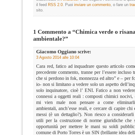
il feed
RSS 2.0
. Puoi
inviare un commento
, o fare un
tr
sito.
1 Commento a “Chimica verde o risan
ambientale?”
Giacomo Oggiano
scrive:
3 Agosto 2014 alle 10:04
Cara red, fatico ad inquadrare questo articolo com
precedente commento, tranne per l’essere incluso t
che si perdono in fok, monnezza ed altro” e – per 
io- non si limitano a vedere solo un aspetto dell’i
solo inquinatore, cioè l’ ENI. Fatico a non vedere
connessi a oggetti reali : composti chimici nocivi,
mi vien male non pensare a come eliminarli 
ambientali, anch’esse reali, e cercare di capire chi
messi (è un dettaglio?). Non riesco a considerarli o
utili per la costruzione di norme giuridiche che 
opportunità per mettere le mani su soldi pubblici
comune di Porto Torres è un SIN (brillante idea dell