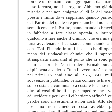
non c’è un domani a cui aggrapparsi, da amar
la sofferenza, non il progetto. Abbiamo già da
miseria e per non emigrare al di là del ma
poesia è finita dove sappiamo, quando parroci
del Partito, del quale si è perso anche il nome 
semplicemente il Partito, hanno mandato bracci
in fabbrica a fare classe operaia, a lotta
qualcuno a fare anche il crumiro, che era una 
farsi avvelenare e licenziare, cominciando al
con l’Eni. Finendo in tutti i sensi, che di ope
meno dei sindacalisti chimici che li rappr
strampalata anomalia! al punto che ci sono p
mani per portarle. Non fa ridere. Fa male pure a
di più pena a vederlo. Tutta l’avventura é costa
nei primi 15 anni sino al 1975, 3500 milia
sovvenzioni pubbliche. Senza contare le lire e 
sono costate e continuano a costare le casse int
oltre ai costi di bonifica per impedire che i v
ad uccidere e per i quali ci battiamo affinchè v
perchè sono investimenti e non costi. Allo st
possiamo non chiederci cosa avrebbe pr
montagna di soldi nell’agricoltura, nel turismo