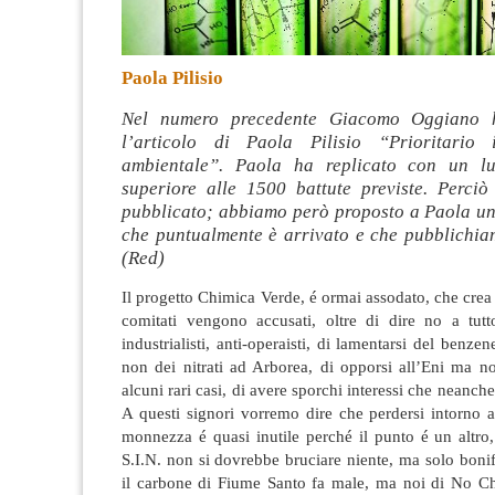
Paola Pilisio
Nel numero precedente Giacomo Oggiano 
l’articolo di Paola Pilisio “Prioritario 
ambientale”. Paola ha replicato con un lu
superiore alle 1500 battute previste. Perci
pubblicato; abbiamo però proposto a Paola un
che puntualmente è arrivato e che pubblichia
(Red)
Il progetto Chimica Verde, é ormai assodato, che crea 
comitati vengono accusati, oltre di dire no a tutto
industrialisti, anti-operaisti, di lamentarsi del benze
non dei nitrati ad Arborea, di opporsi all’Eni ma n
alcuni rari casi, di avere sporchi interessi che neanche
A questi signori vorremo dire che perdersi intorno 
monnezza é quasi inutile perché il punto é un altro
S.I.N. non si dovrebbe bruciare niente, ma solo bonif
il carbone di Fiume Santo fa male, ma noi di No C