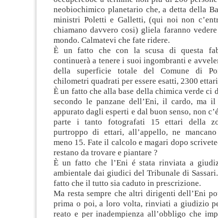
neobiochimico planetario che, a detta della Bas
ministri Poletti e Galletti, (qui noi non c’ent
chiamano davvero cosi) gliela faranno vedere 
mondo. Calmatevi che fate ridere.
È un fatto che con la scusa di questa fabb
continuerà a tenere i suoi ingombranti e avvele
della superficie totale del Comune di Po
chilometri quadrati per essere esatti, 2300 ettari
È un fatto che alla base della chimica verde ci 
secondo le panzane dell’Eni, il cardo, ma il
appurato dagli esperti e dal buon senso, non c’é
parte i tanto fotografati 15 ettari della zo
purtroppo di ettari, all’appello, ne mancano
meno 15. Fate il calcolo e magari dopo scrivetec
restano da trovare e piantare ?
È un fatto che l’Eni é stata rinviata a giudi
ambientale dai giudici del Tribunale di Sassari
fatto che il tutto sia caduto in prescrizione.
Ma resta sempre che altri dirigenti dell’Eni po
prima o poi, a loro volta, rinviati a giudizio p
reato e per inadempienza all’obbligo che imp