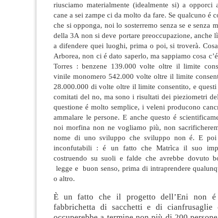
riusciamo materialmente (idealmente si) a opporci a
cane a sei zampe ci da molto da fare. Se qualcuno é c
che si opponga, noi lo sosterremo senza se e senza m
della 3A non si deve portare preoccupazione, anche l
a difendere quei luoghi, prima o poi, si troverà. Cosa
Arborea, non ci é dato saperlo, ma sappiamo cosa c’é 
Torres : benzene 139.000 volte oltre il limite cons
vinile monomero 542.000 volte oltre il limite consent
28.000.000 di volte oltre il limite consentito, e quest
comitati del no, ma sono i risultati dei pieziometri de
questione é molto semplice, i veleni producono cancr
ammalare le persone. E anche questo é scientificame
noi morfina non ne vogliamo più, non sacrifichere
nome di uno sviluppo che sviluppo non é. E poi c
inconfutabili : é un fatto che Matrìca il suo imp
costruendo su suoli e falde che avrebbe dovuto b
legge e buon senso, prima di intraprendere qualunq
o altro.
È un fatto che il progetto dell’Eni non é
fabbrichetta di sacchetti e di cianfrusaglie 
occuperebbe a termine non più di 200 persone.