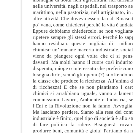
nelle università, negli ospedali, nel trasporto a
marittimo, nella pastorizia, nell’artigianato, in 
altre attività. Che doveva essere la c.d. Rinas
po’ vana, come chiedersi perché la vita è andat
Eppure dobbiamo chiedercelo, se non vogliam
ripetere sempre gli stessi errori. Perché lo sap
hanno residuato queste migliaia di miliard
chimica: un’immane maceria industriale, socia
viene da piangere ogni volta che ci si pens
davanti. Ma molti hanno il cuore così indurito,
disperato, miope o interessato che preferiscono
bisogna dirlo, sennò gli operai (?) si offendono
la classe che produce la ricchezza. All’anima 
di ricchezza! E che se non piantiamo i cardi
chimici si arrabbiano uguale, vanno a lamenta
commissioni Lavoro, Ambiente e Industria, s
l’Eni e la Rivoluzione non la fanno. Avvoglia
Ma lasciamo perdere. Siamo alla resa dei cont
industriale è finito, quel tipo di società è allo s
di fare politica fa ridere. Bisognerà trovar
produrre beni, comunità e gioia! Partiamo da n