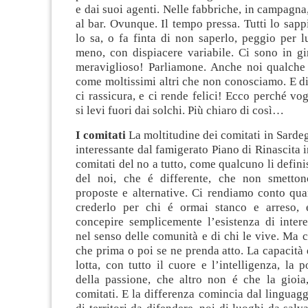
e dai suoi agenti. Nelle fabbriche, in campagna,
al bar. Ovunque. Il tempo pressa. Tutti lo sap
lo sa, o fa finta di non saperlo, peggio per 
meno, con dispiacere variabile. Ci sono in gi
meraviglioso! Parliamone. Anche noi qualche
come moltissimi altri che non conosciamo. E d
ci rassicura, e ci rende felici! Ecco perché vo
si levi fuori dai solchi. Più chiaro di così…
I comitati
La moltitudine dei comitati in Sardeg
interessante dal famigerato Piano di Rinascita 
comitati del no a tutto, come qualcuno li defini
del noi, che é differente, che non smetton
proposte e alternative. Ci rendiamo conto quan
crederlo per chi é ormai stanco e arreso, 
concepire semplicemente l’esistenza di inter
nel senso delle comunità e di chi le vive. Ma c
che prima o poi se ne prenda atto. La capacità
lotta, con tutto il cuore e l’intelligenza, la
della passione, che altro non é che la gioia
comitati. E la differenza comincia dal linguagg