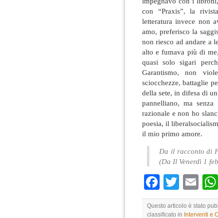
impegnavo con i libroni,
con “Praxis”, la rivis
letteratura invece non 
amo, preferisco la saggi
non riesco ad andare a l
alto e fumava più di me
quasi solo sigari perc
Garantismo, non violen
sciocchezze, battaglie p
della sete, in difesa di 
pannelliano, ma senza 
razionale e non ho slanci 
poesia, il liberalsocial
il mio primo amore.
Da il racconto di 
(Da Il Venerdì 1 fe
Faceboo
Twitte
Em
Questo articolo è stato pub
classificato in
Interventi e 