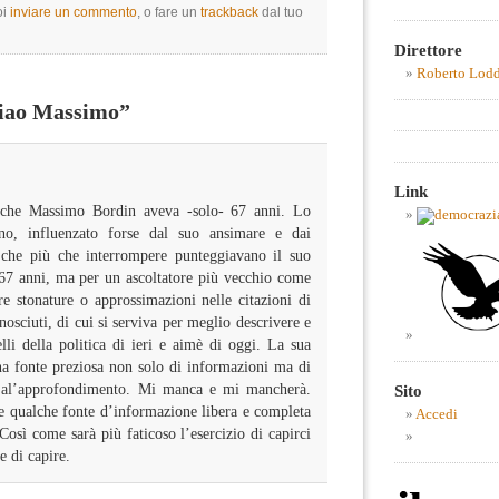
oi
inviare un commento
, o fare un
trackback
dal tuo
Direttore
Roberto Lod
iao Massimo”
Link
 che Massimo Bordin aveva -solo- 67 anni. Lo
no, influenzato forse dal suo ansimare e dai
, che più che interrompere punteggiavano il suo
 67 anni, ma per un ascoltatore più vecchio come
e stonature o approssimazioni nelle citazioni di
osciuti, di cui si serviva per meglio descrivere e
relli della politica di ieri e aimè di oggi. La sua
una fonte preziosa non solo di informazioni ma di
 e al’approfondimento. Mi manca e mi mancherà.
Sito
e qualche fonte d’informazione libera e completa
Accedi
 Così come sarà più faticoso l’esercizio di capirci
e di capire.