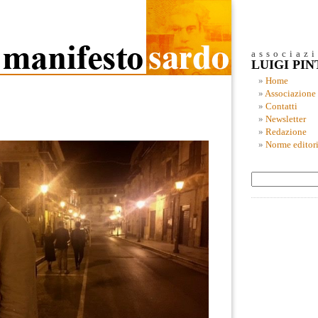
associaz
LUIGI PI
Home
Associazione
Contatti
Newsletter
Redazione
Norme editori