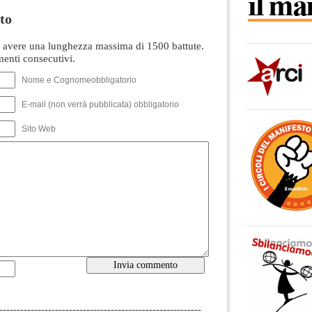
to
avere una lunghezza massima di 1500 battute.
nti consecutivi.
Nome e Cognomeobbligatorio
E-mail (non verrà pubblicata) obbligatorio
Sito Web
----------------------------------------------------------