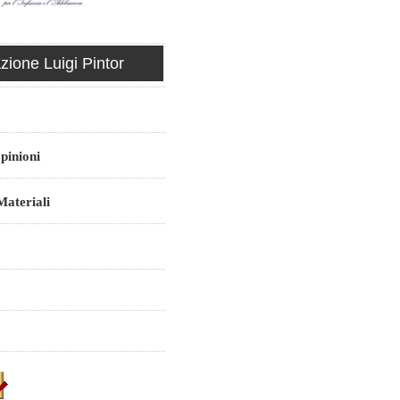
ione Luigi Pintor
pinioni
ateriali