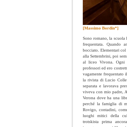
[Massimo Bordin*]
Sono romano, la scuola l
frequentata. Quando a
bocciato
. Elementari col
alla Settembrini, poi se
al liceo Vivona. Ogni 
professori ed ero costre
vagamente frequentato il
la rivista di Lucio Coll
separata e lavorava pre
viveva con mio padre, A
Verona dove ha una libr
perché la famiglia di 
Rovigo, contadini, comm
luoghi mitici della cu
trotskista prima ancor