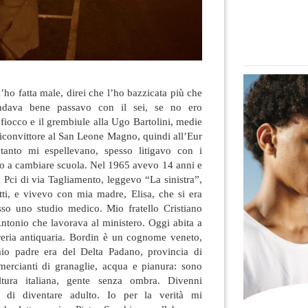
’ho fatta male, direi che l’ho bazzicata più che
ndava bene passavo con il sei, se no ero
 fiocco e il grembiule alla Ugo Bartolini, medie
miconvittore al San Leone Magno, quindi all’Eur
tanto mi espellevano, spesso litigavo con i
tto a cambiare scuola. Nel 1965 avevo 14 anni e
 Pci di via Tagliamento, leggevo “La sinistra”,
etti, e vivevo con mia madre, Elisa, che si era
sso uno studio medico. Mio fratello Cristiano
ntonio che lavorava al ministero. Oggi abita a
eria antiquaria. Bordin è un cognome veneto,
mio padre era del Delta Padano, provincia di
ercianti di granaglie, acqua e pianura: sono
ltura italiana, gente senza ombra. Divenni
a di diventare adulto. Io per la verità mi