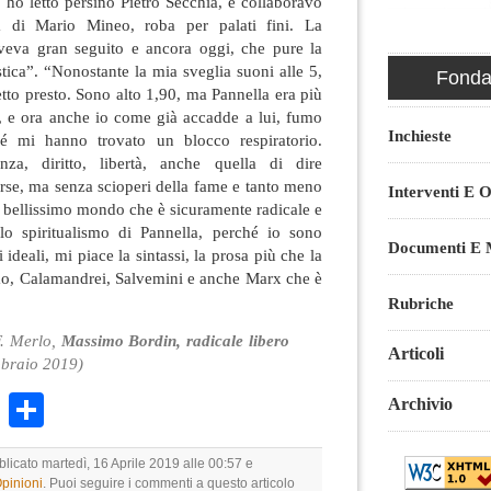
 ho letto persino Pietro Secchia, e collaboravo
ta di Mario Mineo, roba per palati fini. La
aveva gran seguito e ancora oggi, che pure la
stica”. “Nonostante la mia sveglia suoni alle 5,
Fondaz
etto presto. Sono alto 1,90, ma Pannella era più
, e ora anche io come già accadde a lui, fumo
Inchieste
hé mi hanno trovato un blocco respiratorio.
za, diritto, libertà, anche quella di dire
erse, ma senza scioperi della fame e tanto meno
Interventi E O
un bellissimo mondo che è sicuramente radicale e
lo spiritualismo di Pannella, perché io sono
Documenti E M
ideali, mi piace la sintassi, la prosa più che la
ismo, Calamandrei, Salvemini e anche Marx che è
Rubriche
F. Merlo,
Massimo Bordin, radicale libero
Articoli
bbraio 2019)
k
r
ail
WhatsApp
Condividi
Archivio
blicato martedì, 16 Aprile 2019 alle 00:57 e
Opinioni
. Puoi seguire i commenti a questo articolo