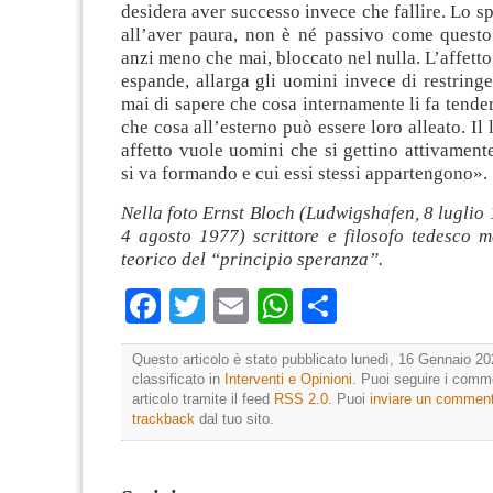
desidera aver successo invece che fallire. Lo sp
all’aver paura, non è né passivo come questo
anzi meno che mai, bloccato nel nulla. L’affetto
espande, allarga gli uomini invece di restringer
mai di sapere che cosa internamente li fa tende
che cosa all’esterno può essere loro alleato. Il
affetto vuole uomini che si gettino attivamen
si va formando e cui essi stessi appartengono».
Nella foto Ernst Bloch (Ludwigshafen, 8 luglio
4 agosto 1977) scrittore e filosofo tedesco m
teorico del “principio speranza”.
Facebook
Twitter
Email
WhatsApp
Condividi
Questo articolo è stato pubblicato lunedì, 16 Gennaio 20
classificato in
Interventi e Opinioni
. Puoi seguire i comm
articolo tramite il feed
RSS 2.0
. Puoi
inviare un commen
trackback
dal tuo sito.