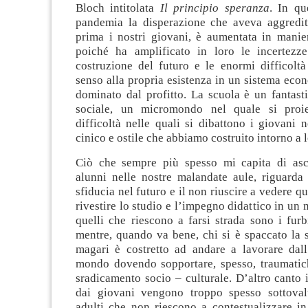
Bloch intitolata
Il principio speranza
. In qu
pandemia la disperazione che aveva aggredi
prima i nostri giovani, è aumentata in manie
poiché ha amplificato in loro le incertezze
costruzione del futuro e le enormi difficoltà
senso alla propria esistenza in un sistema eco
dominato dal profitto. La scuola è un fantast
sociale, un micromondo nel quale si proie
difficoltà nelle quali si dibattono i giovani
cinico e ostile che abbiamo costruito intorno a l
Ciò che sempre più spesso mi capita di asc
alunni nelle nostre malandate aule, riguarda 
sfiducia nel futuro e il non riuscire a vedere qu
rivestire lo studio e l’impegno didattico in un
quelli che riescono a farsi strada sono i furb
mentre, quando va bene, chi si è spaccato la s
magari è costretto ad andare a lavorare dall’
mondo dovendo sopportare, spesso, traumatich
sradicamento socio – culturale. D’altro canto 
dai giovani vengono troppo spesso sottoval
adulti che non riescono a contestualizzare i