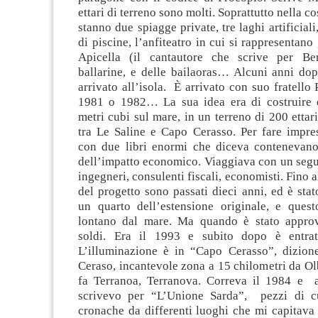
ettari di terreno sono molti. Soprattutto nella c
stanno due spiagge private, tre laghi artificial
di piscine, l’anfiteatro in cui si rappresentano 
Apicella (il cantautore che scrive per Ber
ballarine, e delle bailaoras… Alcuni anni dop
arrivato all’isola. È arrivato con suo fratello 
1981 o 1982… La sua idea era di costruire 
metri cubi sul mare, in un terreno di 200 ettari
tra Le Saline e Capo Cerasso. Per fare impres
con due libri enormi che diceva contenevano
dell’impatto economico. Viaggiava con un seguit
ingegneri, consulenti fiscali, economisti. Fino 
del progetto sono passati dieci anni, ed è sta
un quarto dell’estensione originale, e ques
lontano dal mare. Ma quando è stato appro
soldi. Era il 1993 e subito dopo è entrato
L’illuminazione è in “Capo Cerasso”, dizion
Ceraso, incantevole zona a 15 chilometri da Ol
fa Terranoa, Terranova. Correva il 1984 e 
scrivevo per “L’Unione Sarda”, pezzi di c
cronache da differenti luoghi che mi capitava 