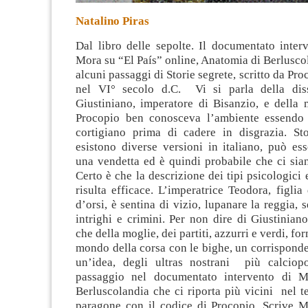
Natalino Piras
Dal libro delle sepolte. Il documentato inter
Mora su “El País” online, Anatomia di Berlusco
alcuni passaggi di Storie segrete, scritto da Pr
nel VI° secolo d.C. Vi si parla della diss
Giustiniano, imperatore di
Bisanzio, e della 
Procopio ben conosceva l’ambiente essendo 
cortigiano prima di cadere in disgrazia. Sto
esistono diverse versioni in italiano, può es
una vendetta ed è quindi probabile che ci sia
Certo è che la descrizione dei tipi psicologici 
risulta efficace. L’imperatrice Teodora, figli
d’orsi, è sentina di vizio, lupanare la reggia, 
intrighi e crimini. Per non dire di Giustiniano
che della moglie, dei partiti, azzurri e verdi, for
mondo della corsa con le bighe, un corrisponde
un’idea, degli ultras nostrani più calciop
passaggio nel documentato intervento di 
Berluscolandia che ci riporta più vicini nel t
paragone con il codice di Procopio. Scrive M