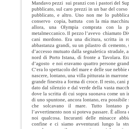
Mandavo pezzi sui pranzi con i pastori del Su
pubblicato, sul caro prezzi in un bar del corso 
pubblicato, e altro. Uno non me lo pubblic
conservo copia, battuta con la mia macchina
allora, una Olympia comprata con la 
metalmeccanico. Il pezzo l’avevo chiamato Div
cani mordono. Era una dicitura, scritta in ro
abbastanza grandi, su un pilastro di cemento, 
d’accesso mutuato dalla segnaletica stradale, 
nord di Porto Istana, di fronte a Tavolara. E
d’agosto e noi eravamo quattro persone grand
C’era lo spettacolo del mare e delle sue nebbie
nascere, lontano, una villa pitturata in marrone
grande finestra a forma di croce. Il resto, cani
dato dal silenzio e dal verde della vasta macc
dove la scritta di cui sopra suonava come un in
di uno spuntone, ancora lontano, era possibile
che solcavano il mare. Tutto lontano p
l’avvertimento non si poteva passare. È allora c
noi qualcosa. Incuranti delle minacce abbi
confine e ci siamo avventurati lungo la st