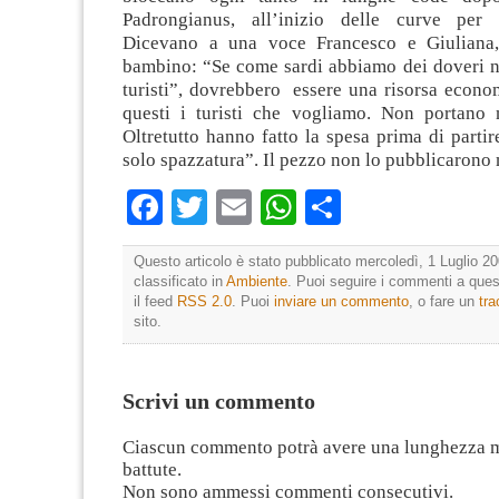
Padrongianus, all’inizio delle curve per
Dicevano a una voce Francesco e Giuliana, 
bambino: “Se come sardi abbiamo dei doveri ne
turisti”, dovrebbero essere una risorsa econo
questi i turisti che vogliamo. Non portano n
Oltretutto hanno fatto la spesa prima di partir
solo spazzatura”. Il pezzo non lo pubblicarono 
Facebook
Twitter
Email
WhatsApp
Condividi
Questo articolo è stato pubblicato mercoledì, 1 Luglio 20
classificato in
Ambiente
. Puoi seguire i commenti a quest
il feed
RSS 2.0
. Puoi
inviare un commento
, o fare un
tr
sito.
Scrivi un commento
Ciascun commento potrà avere una lunghezza 
battute.
Non sono ammessi commenti consecutivi.