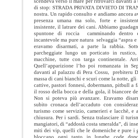
scendeva verso il mare per ritrovarci davanti a 
di stop: STRADA PRIVATA DIVIETO DI TRAN
nostra. Un rapido consulto e andiamo ancora a
presenza umana ma solo, forte e insisten
insistente, il latrare dei cani. Abbiamo guadagn
spuntone di roccia camminando dentro q
incantevole ma pure natura selvaggia “aspra e 
eravamo disarmati, a parte la rabbia. Sott
parcheggiate lungo un porticato in rustico
macchine, tutte con targa continentale. Arr
Quell’apparizione l’ho poi romanzata in Se
davanti al palazzu di Pera Cossu, prebiteru 
massa di cani bianchi e scuri come la notte, gli
cattive, pastori fonnesi, dobermann, pitbull a f
il rosso della bocca e della gola, il biancore de
Non si poteva più avanzare. Eravamo disar
subito cronaca dell’accaduto con consideraz
turismo come servizio, camerieri e lacchè, e 
chiusura. Per i sardi. Senza tralasciare il turis
mangiatori, di “addostà costa smeralda”, di inseg
miti dei vip, quelli che le domeniche e pure i g
bloccano ogni tanto in lunghe code dopo