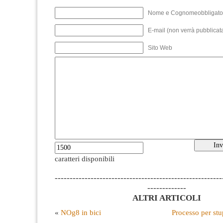
Nome e Cognomeobbligato
E-mail (non verrà pubblicata
Sito Web
caratteri disponibili
--------------------------------------------------------
-------------
ALTRI ARTICOLI
«
NOg8 in bici
Processo per st