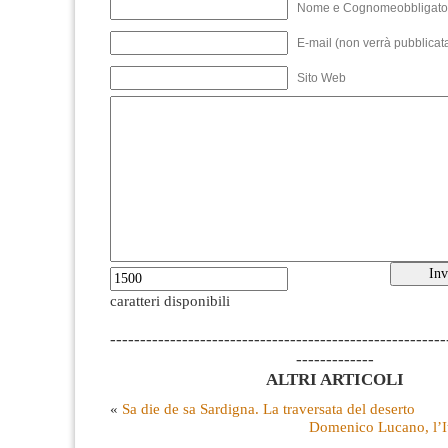
Nome e Cognomeobbligato
E-mail (non verrà pubblicata
Sito Web
caratteri disponibili
--------------------------------------------------------
-------------
ALTRI ARTICOLI
«
Sa die de sa Sardigna. La traversata del deserto
Domenico Lucano, l’Ita