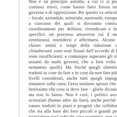
Non è un principio astratto, a cui ci si pu
continui rinvii, come hanno fatto finora tutt
governo e di opposizione. Per questo va articola
– locale, aziendale, settoriale, nazionale, europ
a ciascuno dei quali si dovranno costru
coordinamenti per definire, rivendicare e im
specifici: un processo attraverso cui il m
strutturarsi, estendersi e affermarsi. Alcun
chiare: entità e tempi della riduzione d
climalteranti sono stati fissati dall’accordo di
sono insufficienti; e comunque superano gli 
assunti da molti governi, che a loro volta
nemmeno quelli). Ma finché quegli obietti
tradotti in cose da fare e in cose da non fare pi
livelli considerati, anche tutti quegli impeg
rimanere sulla carta. Greta sostiene spesso che
benissimo che cosa si deve fare – glielo dicono 
ma non lo fanno. Non è così; i politici asc
scienziati (hanno altro da fare), anche perché 
vanno tradotti in piani e progetti che collido
che sta alla base dei loro piccoli o grandi po
transizione così radicale crea scontento, non so