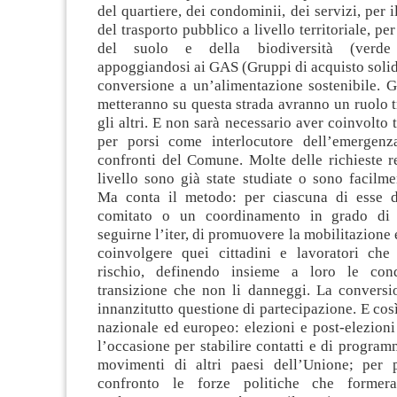
del quartiere, dei condominii, dei servizi, per 
del trasporto pubblico a livello territoriale, pe
del suolo e della biodiversità (verde
appoggiandosi ai GAS (Gruppi di acquisto solida
conversione a un’alimentazione sostenibile. Gli
metteranno su questa strada avranno un ruolo tr
gli altri. E non sarà necessario aver coinvolto tu
per porsi come interlocutore dell’emergenz
confronti del Comune. Molte delle richieste r
livello sono già state studiate o sono facilme
Ma conta il metodo: per ciascuna di esse d
comitato o un coordinamento in grado di s
seguirne l’iter, di promuovere la mobilitazione e
coinvolgere quei cittadini e lavoratori che
rischio, definendo insieme a loro le con
transizione che non li danneggi. La conversi
innanzitutto questione di partecipazione. E così
nazionale ed europeo: elezioni e post-elezion
l’occasione per stabilire contatti e di progra
movimenti di altri paesi dell’Unione; per 
confronto le forze politiche che former