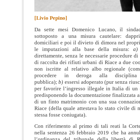
[Livio Pepino]
Da sette mesi Domenico Lucano, il sinda
sottoposto a una misura cautelare: dappri
domiciliari e poi il divieto di dimora nel pro
le imputazioni alla base della misura:
a)
direttamente, senza le necessarie procedure di g
di raccolta dei rifiuti urbani di Riace a due co
non iscritte al relativo albo regionale (com
procedere in deroga alla disciplina 
pubblica);
b)
essersi adoperato (pur senza riusci
per favorire l’ingresso illegale in Italia di un
predisponendo la documentazione finalizzata a
di un finto matrimonio con una sua connazion
Riace (della quale attestava lo stato civile di 
stessa fosse coniugata).
Con riferimento al primo di tali reati la Cort
nella sentenza 26 febbraio 2019 che ha annul
l’ordinanza del tribunale della libertà di 