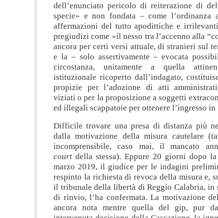
dell’enunciato pericolo di reiterazione di deli
specie» e non fondata – come l’ordinanza a
affermazioni del tutto apodittiche e irrilevant
pregiudizi come «il nesso tra l’accenno alla “c
ancora per certi versi attuale, di stranieri sul te
e la – solo assertivamente – evocata possibil
circostanza, unitamente a quella attinent
istituzionale ricoperto dall’indagato, costitui
propizie per l’adozione di atti amministrat
viziati o per la proposizione a soggetti extracom
ed illegali scappatoie per ottenere l’ingresso in 
Difficile trovare una presa di distanza più ne
dalla motivazione della misura cautelare (t
incomprensibile, caso mai, il mancato an
court
della stessa). Eppure 20 giorni dopo la 
marzo 2019, il giudice per le indagini prelimi
respinto la richiesta di revoca della misura e, 
il tribunale della libertà di Reggio Calabria, in
di rinvio, l’ha confermata. La motivazione de
ancora nota mentre quella del gip, pur da
intervenuta decisione della Cassazione, la igno