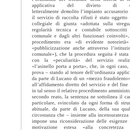
applicativa del divieto di 
letteralmente
demolito
l’impianto accusatorio
il servizio di raccolta rifiuti è stato oggetto
collegiale di giunta «adottata sulla streg
regolarità tecnica e contabile sottoscritti
comunale e dagli altri funzionari coinvolti»,
procedimento era «di evidente notorietà
«pubblicizzazione anche attraverso l’istituz
comunale»), che la procedura seguita è stata
con la «peculiarità» del servizio reali
«l’asinello porta a porta», che, in ogni caso
prova – stando al tenore dell’ordinanza applic
da parte di Lucano di un «mezzo fraudolento»
all’affidamento diretto del servizio e del fine
in tal senso il relativo procedimento amministr
secondo reato, la sentenza ne sottolinea il car
particolare, svincolato da ogni forma di stru
abituale, da parte di Lucano, della sua qual
circostanza che – insieme alla incensuratezza
impone una riconsiderazione delle esigenze 
motivazione estesa «alla concretezza e 