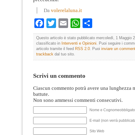
Da
volerelaluna.it
Facebook
Twitter
Email
WhatsApp
Condividi
Questo articolo è stato pubblicato mercoledì, 1 Maggio 2
classificato in
Interventi e Opinioni
. Puoi seguire i comm
articolo tramite il feed
RSS 2.0
. Puoi
inviare un commen
trackback
dal tuo sito.
Scrivi un commento
Ciascun commento potrà avere una lunghezza 
battute.
Non sono ammessi commenti consecutivi.
Nome e Cognomeobbligato
E-mail (non verrà pubblicata
Sito Web