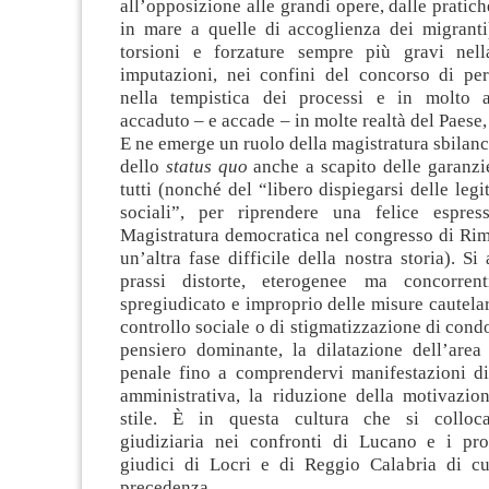
all’opposizione alle grandi opere, dalle pratich
in mare a quelle di accoglienza dei migrant
torsioni e forzature sempre più gravi nell
imputazioni, nei confini del concorso di per
nella tempistica dei processi e in molto a
accaduto – e accade – in molte realtà del Paese,
E ne emerge un ruolo della magistratura sbilanci
dello
status quo
anche a scapito delle garanzie 
tutti (nonché del “libero dispiegarsi delle leg
sociali”, per riprendere una felice espres
Magistratura democratica nel congresso di Rim
un’altra fase difficile della nostra storia). Si
prassi distorte, eterogenee ma concorren
spregiudicato e improprio delle misure cautelar
controllo sociale o di stigmatizzazione di condo
pensiero dominante, la dilatazione dell’area 
penale fino a comprendervi manifestazioni di 
amministrativa, la riduzione della motivazio
stile. È in questa cultura che si collocan
giudiziaria nei confronti di Lucano e i pr
giudici di Locri e di Reggio Calabria di cu
precedenza.