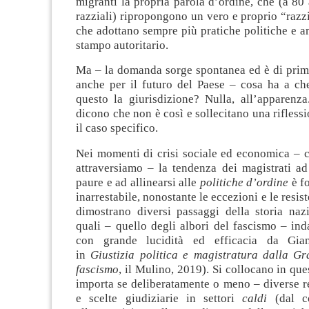
migranti la propria parola d’ordine, che (a 80 
razziali) ripropongono un vero e proprio “razz
che adottano sempre più pratiche politiche e a
stampo autoritario.
Ma – la domanda sorge spontanea ed è di prim
anche per il futuro del Paese – cosa ha a che
questo la giurisdizione? Nulla, all’apparenza
dicono che non è così e sollecitano una riflessi
il caso specifico.
Nei momenti di crisi sociale ed economica – 
attraversiamo – la tendenza dei magistrati ad
paure e ad allinearsi alle
politiche d’ordine
è fo
inarrestabile, nonostante le eccezioni e le resis
dimostrano diversi passaggi della storia naz
quali – quello degli albori del fascismo – in
con grande lucidità ed efficacia da Gian
in
Giustizia politica e magistratura dalla G
fascismo
, il Mulino, 2019). Si collocano in que
importa se deliberatamente o meno – diverse re
e scelte giudiziarie in settori
caldi
(dal co